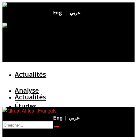
Eng
|
عربي
Actualités
Analyse
Actualités
Études
Analyse
Eng
|
عربي
Entretien
Pas de résultat