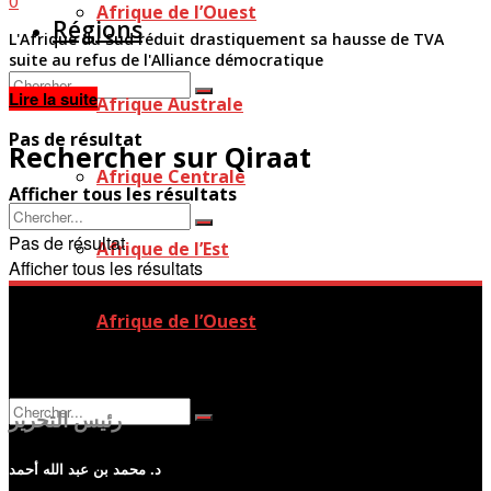
0
Afrique de l’Ouest
Régions
L'Afrique du Sud réduit drastiquement sa hausse de TVA
suite au refus de l'Alliance démocratique
Details
Lire la suite
Afrique Australe
Pas de résultat
Rechercher sur Qiraat
Afrique Centrale
Afficher tous les résultats
Pas de résultat
Afrique de l’Est
Afficher tous les résultats
Afrique de l’Ouest
رئيس التحرير
د. محمد بن عبد الله أحمد
Pas de résultat