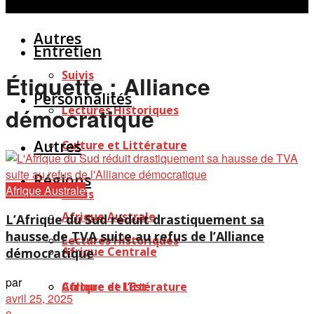
Personnalités
Études
Afficher tous les résultats
Autres
Entretien
Suivis
Étiquette :
Alliance
Personnalités
Lectures Historiques
démocratique
Autres
Culture et Littérature
Régions
Afrique Australe
Suivis
Afrique Australe
L’Afrique du Sud réduit drastiquement sa
hausse de TVA suite au refus de l’Alliance
Lectures Historiques
Afrique Centrale
démocratique
par
Afrique de l’Est
Culture et Littérature
avril 25, 2025