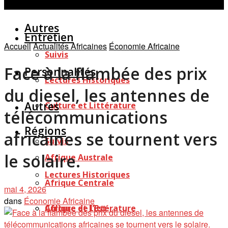
Personnalités
Études
Afficher tous les résultats
Autres
Entretien
Accueil
Actualités Africaines
Économie Africaine
Suivis
Face à la flambée des prix
Personnalités
Lectures Historiques
du diesel, les antennes de
Autres
Culture et Littérature
télécommunications
Régions
africaines se tournent vers
Suivis
le solaire.
Afrique Australe
Lectures Historiques
Afrique Centrale
mai 4, 2026
dans
Économie Africaine
Afrique de l’Est
Culture et Littérature