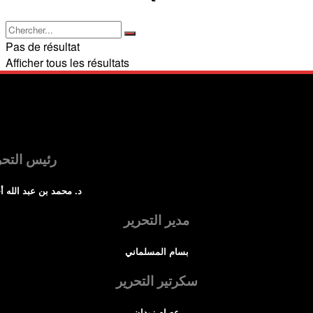
Pas de résultat
Afficher tous les résultats
رئيس التحر
د. محمد بن عبد الله أ
مدير التحرير
بسام المسلماني
سكرتير التحرير
عصام زيدان