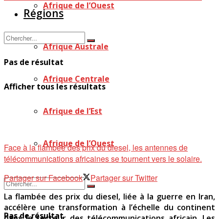
Afrique de l’Ouest
Régions
Afrique Australe
Pas de résultat
Afrique Centrale
Afficher tous les résultats
Afrique de l’Est
Afrique de l’Ouest
Face à la flambée des prix du diesel, les antennes de
télécommunications africaines se tournent vers le solaire.
Partager sur Facebook
Partager sur Twitter
La flambée des prix du diesel, liée à la guerre en Iran,
accélère une transformation à l’échelle du continent
Pas de résultat
dans le secteur des télécommunications africain. Les