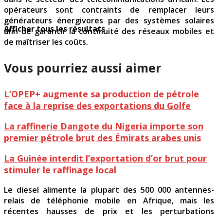
opérateurs sont contraints de remplacer leurs
générateurs énergivores par des systèmes solaires
Afficher tous les résultats
afin de garantir la continuité des réseaux mobiles et
de maîtriser les coûts.
Vous pourriez aussi aimer
L’OPEP+ augmente sa production de pétrole
face à la reprise des exportations du Golfe
La raffinerie Dangote du Nigeria importe son
premier pétrole brut des Émirats arabes unis
La Guinée interdit l’exportation d’or brut pour
stimuler le raffinage local
Le diesel alimente la plupart des 500 000 antennes-
relais de téléphonie mobile en Afrique, mais les
récentes hausses de prix et les perturbations