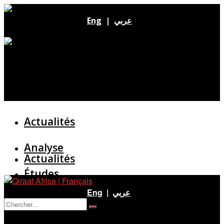
Eng
|
عربي
Actualités
Analyse
Actualités
Études
Analyse
Eng
|
عربي
Entretien
Pas de résultat