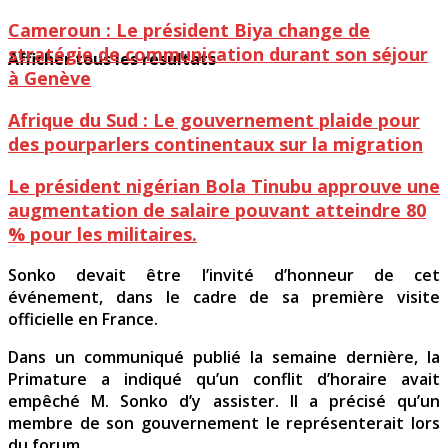
Cameroun : Le président Biya change de
stratégie de communication durant son séjour
Afficher tous les résultats
à Genève
Afrique du Sud : Le gouvernement plaide pour
des pourparlers continentaux sur la migration
Le président nigérian Bola Tinubu approuve une
augmentation de salaire pouvant atteindre 80
% pour les militaires.
Sonko devait être l’invité d’honneur de cet
événement, dans le cadre de sa première visite
officielle en France.
Dans un communiqué publié la semaine dernière, la
Primature a indiqué qu’un conflit d’horaire avait
empêché M. Sonko d’y assister. Il a précisé qu’un
membre de son gouvernement le représenterait lors
du forum.