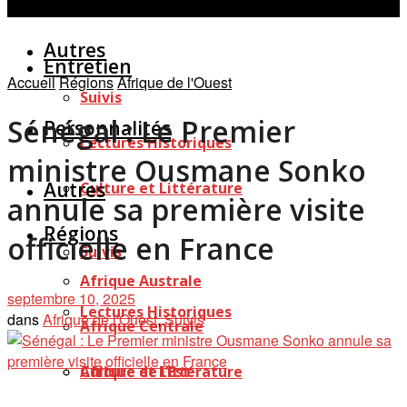
Personnalités
Études
Afficher tous les résultats
Autres
Entretien
Accueil
Régions
Afrique de l'Ouest
Suivis
Sénégal : Le Premier
Personnalités
Lectures Historiques
ministre Ousmane Sonko
Autres
Culture et Littérature
annule sa première visite
Régions
officielle en France
Suivis
Afrique Australe
septembre 10, 2025
Lectures Historiques
dans
Afrique de l'Ouest
,
Suivis
Afrique Centrale
Afrique de l’Est
Culture et Littérature