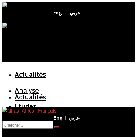
Eng
|
عربي
Actualités
Analyse
Actualités
Études
Analyse
Eng
|
عربي
Entretien
Pas de résultat