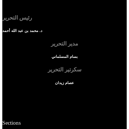
رئيس التحرير
د. محمد بن عبد الله أحمد
مدير التحرير
بسام المسلماني
سكرتير التحرير
عصام زيدان
Sections