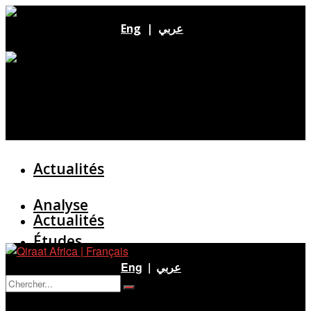
Eng
|
عربي
Actualités
Analyse
Actualités
Études
Analyse
Eng
|
عربي
Entretien
Pas de résultat