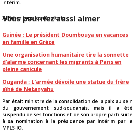
intérim.
Vous pourriez aussi aimer
Afficher tous les résultats
Guinée : Le président Doumbouya en vacances
en famille en Grèce
Une organisation humanitaire tire la sonnette
d’alarme concernant les migrants à Paris en
pleine canicule
Ouganda : L’armée dévoile une statue du frère
aîné de Netanyahu
Par était ministre de la consolidation de la paix au sein
du gouvernement sud-soudanais, mais il a été
suspendu de ses fonctions et de son propre parti suite
à sa nomination à la présidence par intérim par le
MPLS-IO.