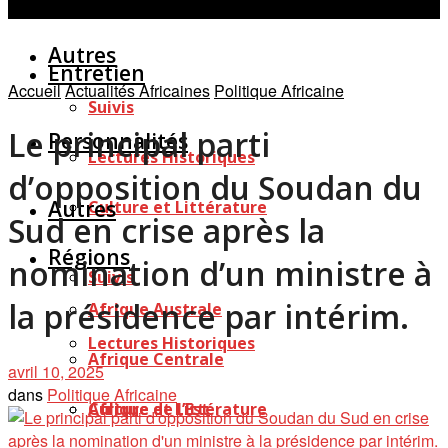
Personnalités
Études
Afficher tous les résultats
Autres
Entretien
Accueil
Actualités Africaines
Politique Africaine
Suivis
Le principal parti
Personnalités
Lectures Historiques
d’opposition du Soudan du
Autres
Culture et Littérature
Sud en crise après la
Régions
nomination d’un ministre à
Suivis
la présidence par intérim.
Afrique Australe
Lectures Historiques
Afrique Centrale
avril 10, 2025
dans
Politique Africaine
Afrique de l’Est
Culture et Littérature