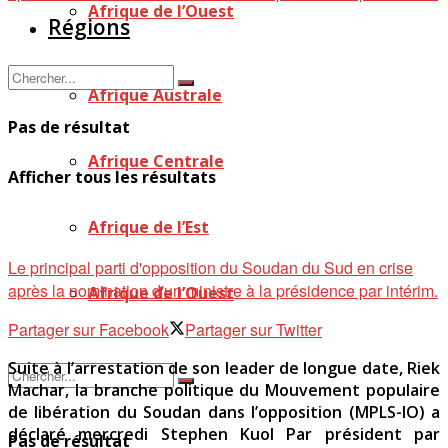
Afrique de l’Ouest
Régions
Afrique Australe
Pas de résultat
Afrique Centrale
Afficher tous les résultats
Afrique de l’Est
Le principal parti d'opposition du Soudan du Sud en crise
après la nomination d'un ministre à la présidence par intérim.
Afrique de l’Ouest
Partager sur Facebook
Partager sur Twitter
Suite à l’arrestation de son leader de longue date, Riek
Machar, la branche politique du Mouvement populaire
de libération du Soudan dans l’opposition (MPLS-IO) a
déclaré mercredi Stephen Kuol Par président par
Pas de résultat