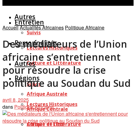
Personnalités
Études
Afficher tous les résultats
Autres
Entretien
Accueil
Actualités Africaines
Politique Africaine
Suivis
Des médiateurs de l’Union
Personnalités
Lectures Historiques
africaine s’entretiennent
Autres
Culture et Littérature
pour résoudre la crise
Régions
politique au Soudan du Sud
Suivis
Afrique Australe
avril 8, 2025
Lectures Historiques
dans
Politique Africaine
Afrique Centrale
Afrique de l’Est
Culture et Littérature