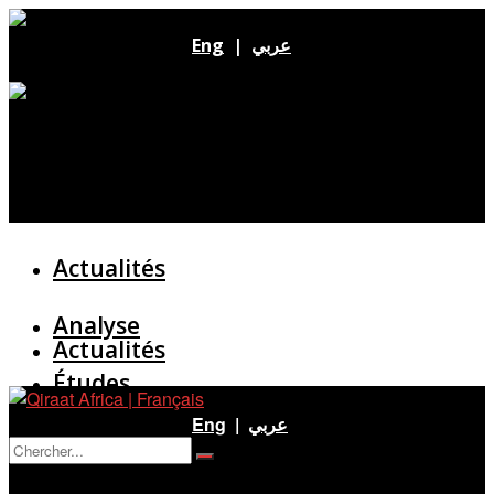
Eng
|
عربي
Actualités
Analyse
Actualités
Études
Analyse
Eng
|
عربي
Entretien
Pas de résultat