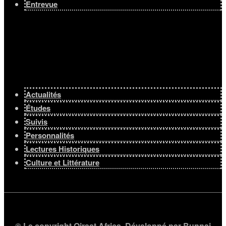
Entrevue
Actualités
Études
Suivis
Personnalités
Lectures Historiques
Culture et Littérature
© Le copyright Qiraat Africa. Développé par
Bunnaj