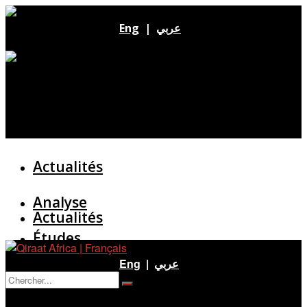
Eng
|
عربي
Actualités
Analyse
Actualités
Études
Analyse
Eng
|
عربي
Entretien
Pas de résultat