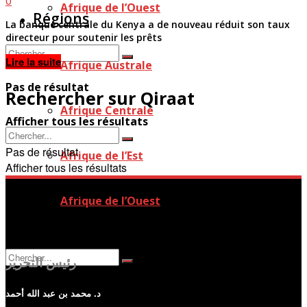
0
Afrique de l’Ouest
Régions
La banque centrale du Kenya a de nouveau réduit son taux
directeur pour soutenir les prêts
Details
Lire la suite
Afrique Australe
Pas de résultat
Rechercher sur Qiraat
Afrique Centrale
Afficher tous les résultats
Pas de résultat
Afrique de l’Est
Afficher tous les résultats
Afrique de l’Ouest
رئيس التحرير
د. محمد بن عبد الله أحمد
Pas de résultat