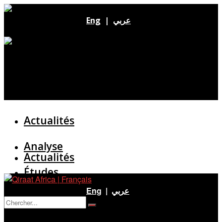
Eng
|
عربي
Actualités
Analyse
Actualités
Études
Analyse
Eng
|
عربي
Entretien
Pas de résultat