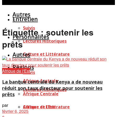
Personnalités
Études
Afficher tous les résultats
Autres
Entretien
Suivis
Étiquette :
soutenir les
Personnalités
Lectures Historiques
prêts
Autres
Culture et Littérature
Régions
Afrique de l'Est
Suivis
Afrique Australe
La banque centrale du Kenya a de nouveau
réduit son taux directeur pour soutenir les
Lectures Historiques
Afrique Centrale
prêts
par
Afrique de l’Est
Culture et Littérature
février 6, 2025