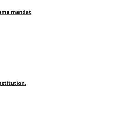
rième mandat
stitution.