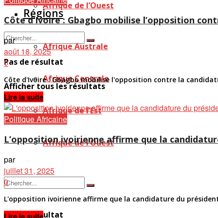
Afrique de l’Ouest
Régions
Côte d’Ivoire : Gbagbo mobilise l’opposition co
par
Afrique Australe
août 18, 2025
Pas de résultat
0
Afrique Centrale
Côte d'Ivoire : Gbagbo mobilise l'opposition contre la candi
Afficher tous les résultats
Details
Lire la suite
Afrique de l’Est
Politique Africaine
L’opposition ivoirienne affirme que la candidatu
Afrique de l’Ouest
par
juillet 31, 2025
0
L'opposition ivoirienne affirme que la candidature du préside
Pas de résultat
Details
Lire la suite