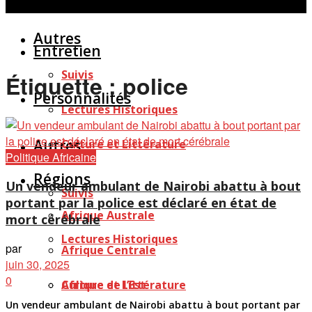
Personnalités
Études
Afficher tous les résultats
Autres
Entretien
Suivis
Étiquette :
police
Personnalités
Lectures Historiques
Autres
Culture et Littérature
Politique Africaine
Régions
Un vendeur ambulant de Nairobi abattu à bout
Suivis
portant par la police est déclaré en état de
Afrique Australe
mort cérébrale
Lectures Historiques
par
Afrique Centrale
juin 30, 2025
0
Afrique de l’Est
Culture et Littérature
Un vendeur ambulant de Nairobi abattu à bout portant par