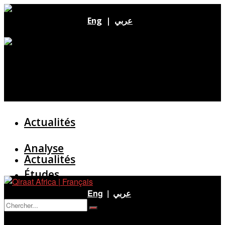
Eng
|
عربي
Actualités
Analyse
Actualités
Études
Analyse
Eng
|
عربي
Entretien
Pas de résultat