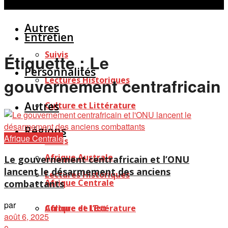
Personnalités
Études
Afficher tous les résultats
Autres
Entretien
Suivis
Étiquette :
Le
Personnalités
Lectures Historiques
gouvernement centrafricain
Autres
Culture et Littérature
Régions
Afrique Centrale
Suivis
Afrique Australe
Le gouvernement centrafricain et l’ONU
lancent le désarmement des anciens
Lectures Historiques
Afrique Centrale
combattants
par
Afrique de l’Est
Culture et Littérature
août 6, 2025