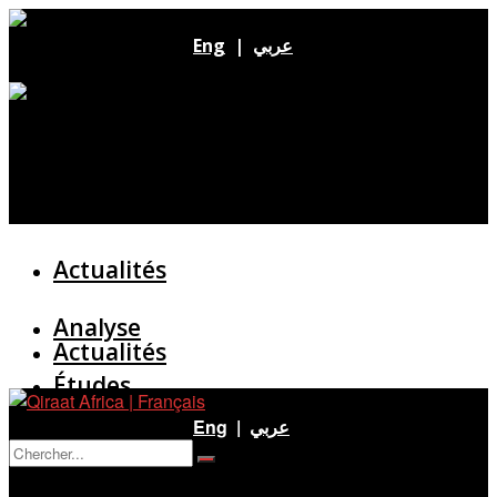
Eng
|
عربي
Actualités
Analyse
Actualités
Études
Analyse
Eng
|
عربي
Entretien
Pas de résultat