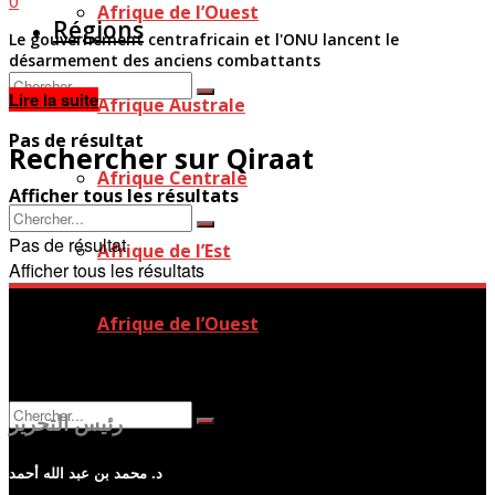
0
Afrique de l’Ouest
Régions
Le gouvernement centrafricain et l'ONU lancent le
désarmement des anciens combattants
Details
Lire la suite
Afrique Australe
Pas de résultat
Rechercher sur Qiraat
Afrique Centrale
Afficher tous les résultats
Pas de résultat
Afrique de l’Est
Afficher tous les résultats
Afrique de l’Ouest
رئيس التحرير
د. محمد بن عبد الله أحمد
Pas de résultat