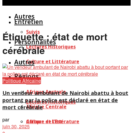
Personnalités
Études
Afficher tous les résultats
Autres
Entretien
Suivis
Étiquette :
état de mort
Personnalités
Lectures Historiques
cérébrale
Autres
Culture et Littérature
Régions
Politique Africaine
Suivis
Afrique Australe
Un vendeur ambulant de Nairobi abattu à bout
portant par la police est déclaré en état de
Lectures Historiques
Afrique Centrale
mort cérébrale
par
Afrique de l’Est
Culture et Littérature
juin 30, 2025