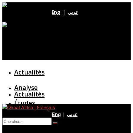
Eng
|
عربي
Actualités
Analyse
Actualités
Études
Analyse
Eng
|
عربي
Entretien
Pas de résultat