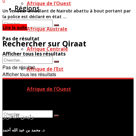
0
Afrique de l’Ouest
Régions
Un vendeur ambulant de Nairobi abattu à bout portant par
la police est déclaré en état ...
Details
Lire la suite
Afrique Australe
Pas de résultat
Rechercher sur Qiraat
Afrique Centrale
Afficher tous les résultats
Pas de résultat
Afrique de l’Est
Afficher tous les résultats
Afrique de l’Ouest
رئيس التحرير
د. محمد بن عبد الله أحمد
Pas de résultat