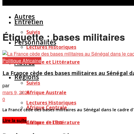
Personnalités
Études
Afficher tous les résultats
Autres
Entretien
Suivis
Étiquette :
bases militaires
Personnalités
Lectures Historiques
Politique Africaine
Autres
Culture et Littérature
La France cède des bases militaires au Sénégal da
Régions
Suivis
par
mars 9, 2025
Afrique Australe
0
Lectures Historiques
Afrique Centrale
La France cède des bases militaires au Sénégal dans le cadre d
Details
Lire la suite
Afrique de l’Est
Culture et Littérature