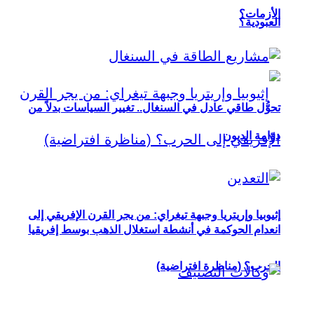
الأزمات؟
العبودية؟
تحوُّل طاقي عادل في السنغال.. تغيير السياسات بدلاً من
دوّامة الديون
إثيوبيا وإريتريا وجبهة تيغراي: من يجر القرن الإفريقي إلى
انعدام الحوكمة في أنشطة استغلال الذهب بوسط إفريقيا
الحرب؟ (مناظرة افتراضية)