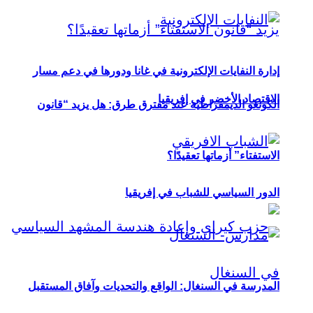
إدارة النفايات الإلكترونية في غانا ودورها في دعم مسار
الاقتصاد الأخضر في إفريقيا
الكونغو الديمقراطية عند مفترق طرق: هل يزيد “قانون
الاستفتاء” أزماتها تعقيدًا؟
الدور السياسي للشباب في إفريقيا
المدرسة في السنغال: الواقع والتحديات وآفاق المستقبل