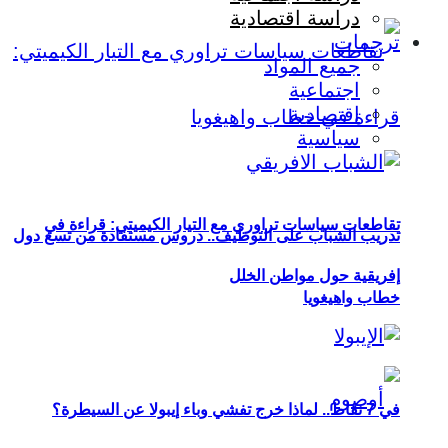
دراسة اقتصادية
ترجمات
جميع المواد
اجتماعية
اقتصادية
سياسية
تقاطعات سياسات تراوري مع التيار الكيميتي: قراءة في
تدريب الشباب على التوظيف.. دروس مستفادة من تسع دول
إفريقية حول مواطن الخلل
خطاب واهيغويا
في 7 نقاط.. لماذا خرج تفشي وباء إيبولا عن السيطرة؟