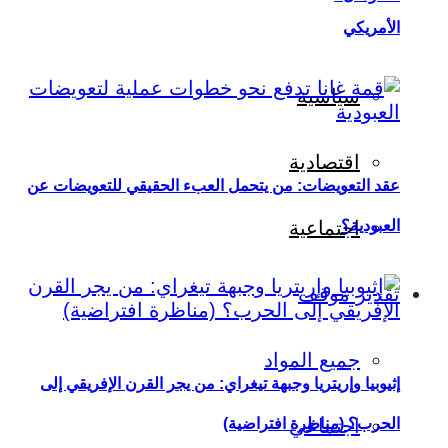
الأمريكي
سياسية
اقتصادية
عقد التعويضات: من يتحمل العبء الحقيقي للتعويضات عن
العبودية؟
اجتماعية
تقدير موقف
جميع المواد
إثيوبيا وإريتريا وجبهة تيغراي: من يجر القرن الإفريقي إلى
اجتماعي
الحرب؟ (مناظرة افتراضية)