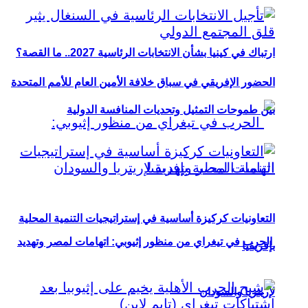
ارتباك في كينيا بشأن الانتخابات الرئاسية 2027.. ما القصة؟
الحضور الإفريقي في سباق خلافة الأمين العام للأمم المتحدة
بين طموحات التمثيل وتحديات المنافسة الدولية
التعاونيات كركيزة أساسية في إستراتيجيات التنمية المحلية
الحرب في تيغراي من منظور إثيوبي: اتهامات لمصر وتهديد
بإفريقيا
لإريتريا والسودان