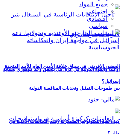
جميع المواد
اجتماعي
اقتصادي
سياسي
الحضور الإفريقي في سباق خلافة الأمين العام للأمم المتحدة
أوغندا والقوة الدولية في غزة: هل يتحقق وعد موهوزي بحماية
إسرائيل؟
بين طموحات التمثيل وتحديات المنافسة الدولية
كيف تعيد التكنولوجيا العسكرية رسم التحالفات الأمنية في
مالي؟