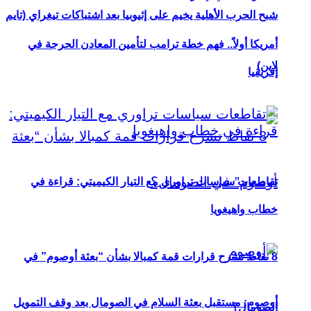
شبح الحرب الأهلية يخيم على إثيوبيا بعد اشتباكات تيغراي (تايم
أمريكا أولاً.. فهم خطة ترامب لتأمين المعادن الحرجة في
لاين)
إفريقيا
تقاطعات سياسات تراوري مع التيار الكيميتي: قراءة في
خطاب واهيغويا
8 نقاط تشرح قرارات قمة كمبالا بشأن “بعثة أوصوم” في
أوصوم: مستقبل بعثة السلام في الصومال بعد وقف التمويل
الصومال؟