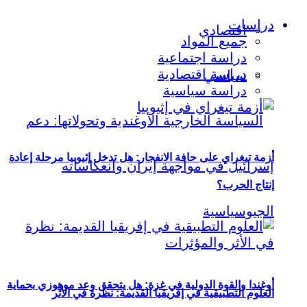
دراسات
اقتصادي
جميع المواد
دراسة اجتماعية
دراسة اقتصادية
سياسي
دراسة سياسية
أزمة تيغراي على حافة الانفجار: هل تدخل إثيوبيا مرحلة إعادة
إنتاج الحرب؟
أوغندا والقوة الدولية في غزة: هل يتحقق وعد موهوزي بحماية
العلوم التطبيقية في إفريقيا القديمة: نظرة في الأثر