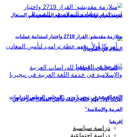
حزب كيراي وإعادة هندسة المشهد السياسي في السنغال
متلازمة مقديشو: القرار 2719 واختبار استدامة عمليات
السلام في الصومال
اللغة العربية في نيجيريا ودور “المجلس الوطني للدراسات
أمريكا أولاً.. فهم خطة ترامب لتأمين المعادن الحرجة في
العربية والإسلامية”
إفريقيا
دراسة سياسية
دراسة اجتماعية