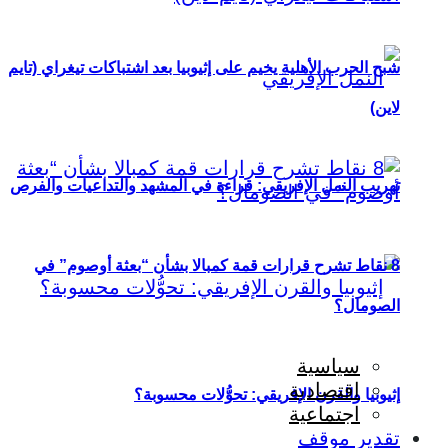
شبح الحرب الأهلية يخيم على إثيوبيا بعد اشتباكات تيغراي (تايم
لاين)
تهريب النمل الإفريقي: قراءة في المشهد والتداعيات والفرص
8 نقاط تشرح قرارات قمة كمبالا بشأن “بعثة أوصوم” في
الصومال؟
سياسية
اقتصادية
إثيوبيا والقرن الإفريقي: تحوُّلات محسوبة؟
اجتماعية
تقدير موقف