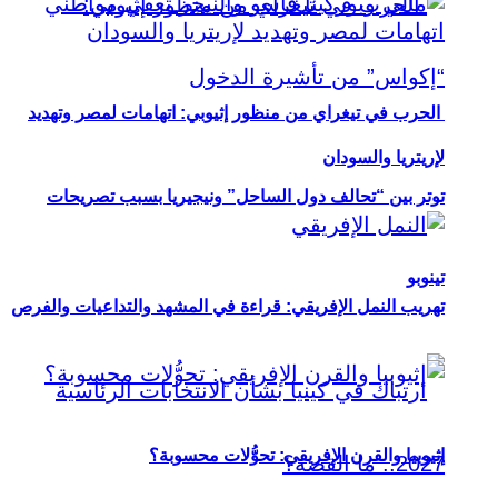
الحرب في تيغراي من منظور إثيوبي: اتهامات لمصر وتهديد
لإريتريا والسودان
توتر بين “تحالف دول الساحل” ونيجيريا بسبب تصريحات
تينوبو
تهريب النمل الإفريقي: قراءة في المشهد والتداعيات والفرص
إثيوبيا والقرن الإفريقي: تحوُّلات محسوبة؟