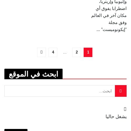
وإثيوبيا وإريتريا،
اضطرابا يفوق أي
مكان آخر في العالم
وفق مجلة
"إيكونوميست" ...
4
…
2
1
ابحث في الموقع
يشغل حاليا