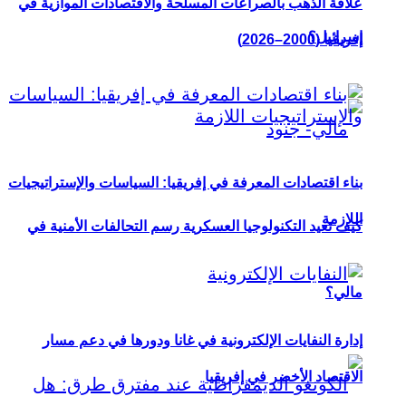
علاقة الذهب بالصراعات المسلحة والاقتصادات الموازية في
إسرائيل؟
إفريقيا (2000–2026)
بناء اقتصادات المعرفة في إفريقيا: السياسات والإستراتيجيات
اللازمة
كيف تعيد التكنولوجيا العسكرية رسم التحالفات الأمنية في
مالي؟
إدارة النفايات الإلكترونية في غانا ودورها في دعم مسار
الاقتصاد الأخضر في إفريقيا