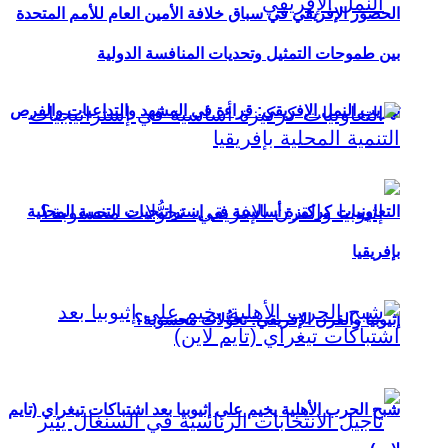
الحضور الإفريقي في سباق خلافة الأمين العام للأمم المتحدة
بين طموحات التمثيل وتحديات المنافسة الدولية
تهريب النمل الإفريقي: قراءة في المشهد والتداعيات والفرص
التعاونيات كركيزة أساسية في إستراتيجيات التنمية المحلية
بإفريقيا
إثيوبيا والقرن الإفريقي: تحوُّلات محسوبة؟
شبح الحرب الأهلية يخيم على إثيوبيا بعد اشتباكات تيغراي (تايم