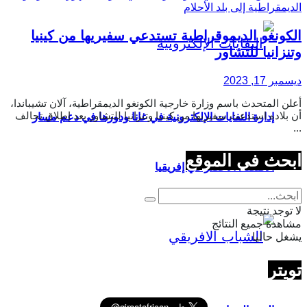
الكونغو الديموقراطية تستدعي سفيريها من كينيا
وتنزانيا للتشاور
ديسمبر 17, 2023
أعلن المتحدث باسم وزارة خارجية الكونغو الديمقراطية، آلان تشيباندا،
أن بلاده استدعت سفيريها من كينيا وتنزانيا للتشاور بعد إطلاق تحالف
إدارة النفايات الإلكترونية في غانا ودورها في دعم مسار
...
ابحث في الموقع
الاقتصاد الأخضر في إفريقيا
لا توجد نتيجة
مشاهدة جميع النتائج
يشغل حاليا
تويتر