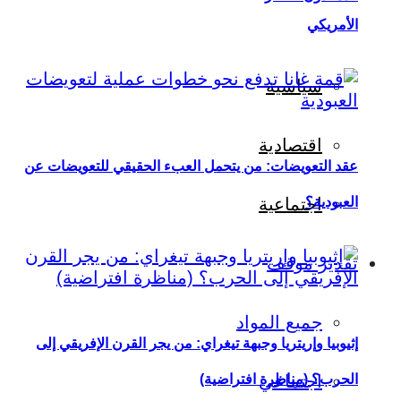
الأمريكي
سياسية
اقتصادية
عقد التعويضات: من يتحمل العبء الحقيقي للتعويضات عن
العبودية؟
اجتماعية
تقدير موقف
جميع المواد
إثيوبيا وإريتريا وجبهة تيغراي: من يجر القرن الإفريقي إلى
اجتماعي
الحرب؟ (مناظرة افتراضية)