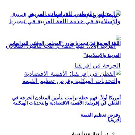
حزب كيراي وإعادة هندسة المشهد السياسي في السنغال
اللغة العربية في نيجيريا ودور “المجلس الوطني للدراسات
العربية والإسلامية”
أمريكا أولاً.. فهم خطة ترامب لتأمين المعادن الحرجة في
القطن في إفريقيا: الأهمية الاقتصادية والتحديات الهيكلية
وفرص تعظيم القيمة
إفريقيا
دراسة سياسية