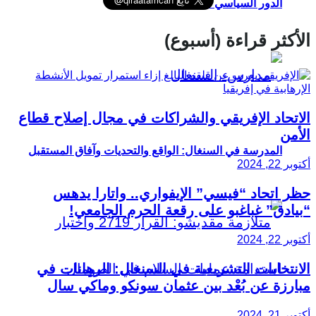
الدور السياسي للشباب في إفريقيا
الأكثر قراءة (أسبوع)
الاتحاد الإفريقي والشراكات في مجال إصلاح قطاع
الأمن
المدرسة في السنغال: الواقع والتحديات وآفاق المستقبل
أكتوبر 22, 2024
حظر اتحاد “فيسي” الإيفواري.. واتارا يدهس
“بيادق” غباغبو على رقعة الحرم الجامعي!
أكتوبر 22, 2024
الانتخابات التشريعية في السنغال: الرهانات في
مبارزة عن بُعْد بين عثمان سونكو وماكي سال
أكتوبر 21, 2024