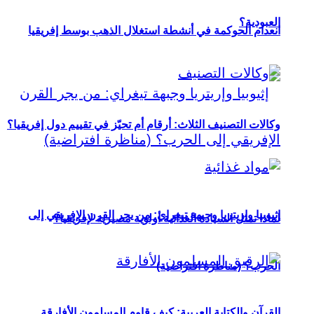
العبودية؟
انعدام الحوكمة في أنشطة استغلال الذهب بوسط إفريقيا
وكالات التصنيف الثلاث: أرقام أم تحيّز في تقييم دول إفريقيا؟
إثيوبيا وإريتريا وجبهة تيغراي: من يجر القرن الإفريقي إلى
لماذا تمثل السيادة الغذائية أولوية مصيرية لإفريقيا؟
الحرب؟ (مناظرة افتراضية)
القرآن والكتابة العربية: كيف قاوم المسلمون الأفارقة