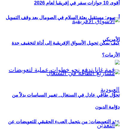
أقوى 10 جوازات سفر في إفريقيا لعام 2026
أوصوم: مستقبل بعثة السلام في الصومال بعد وقف التمويل
الأمريكي
كيف يمكن تحويل الأسواق الإفريقية إلى أداة لتخفيف حدة
الأزمات؟
تحوُّل طاقي عادل في السنغال.. تغيير السياسات بدلاً من
دوّامة الديون
عقد التعويضات: من يتحمل العبء الحقيقي للتعويضات عن