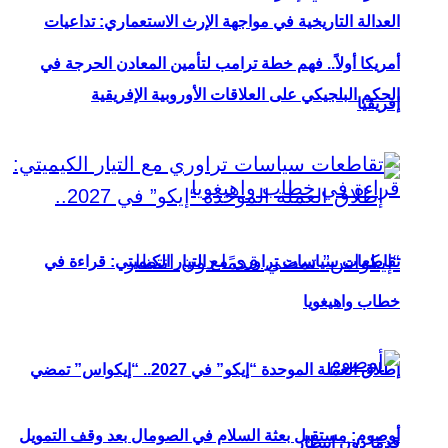
العدالة التاريخية في مواجهة الإرث الاستعماري: تداعيات
أمريكا أولاً.. فهم خطة ترامب لتأمين المعادن الحرجة في
الحكم البلجيكي على العلاقات الأوروبية الإفريقية
إفريقيا
تقاطعات سياسات تراوري مع التيار الكيميتي: قراءة في
خطاب واهيغويا
إطلاق العملة الموحدة “إيكو” في 2027.. “إيكواس” تمضي
أوصوم: مستقبل بعثة السلام في الصومال بعد وقف التمويل
قدمًا دون انتظار