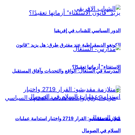
الدور السياسي للشباب في إفريقيا
الكونغو الديمقراطية عند مفترق طرق: هل يزيد “قانون
الاستفتاء” أزماتها تعقيدًا؟
المدرسة في السنغال: الواقع والتحديات وآفاق المستقبل
متلازمة مقديشو: القرار 2719 واختبار استدامة عمليات
السلام في الصومال