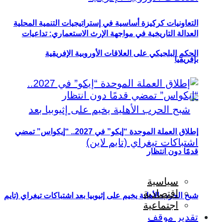
التعاونيات كركيزة أساسية في إستراتيجيات التنمية المحلية
العدالة التاريخية في مواجهة الإرث الاستعماري: تداعيات
الحكم البلجيكي على العلاقات الأوروبية الإفريقية
بإفريقيا
إطلاق العملة الموحدة “إيكو” في 2027.. “إيكواس” تمضي
قدمًا دون انتظار
سياسية
اقتصادية
شبح الحرب الأهلية يخيم على إثيوبيا بعد اشتباكات تيغراي (تايم
اجتماعية
تقدير موقف