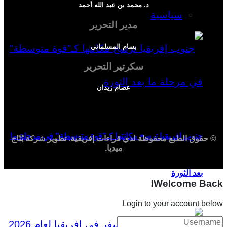
د. محمد بن عبد الله أحمد
سياسية
مدير التحرير
بسام المسلماني
سكرتير التحرير
عصام زيدان
جنوب إفريقيا ترسخ مكانتها كـ”قوة متوسطة” في مرحلة ما
© حقوق الطبع محفوظة لدي
قراءات إفريقية
. تطوير شركة
بُنّاج
ميديا
.
بعد الثورة
Welcome Back!
Login to your account below