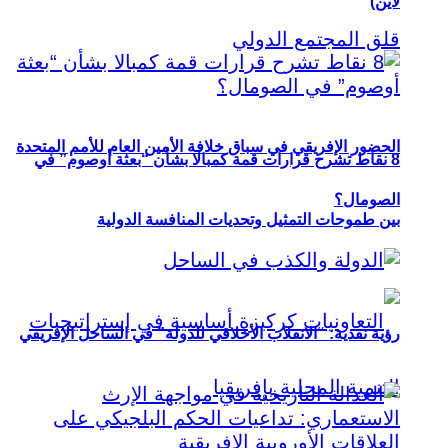
لاين)
الحضور الإفريقي في سباق خلافة الأمين العام للأمم المتحدة
8 نقاط تشرح قرارات قمة كمبالا بشأن “بعثة أوصوم” في
الصومال؟
بين طموحات التمثيل وتحديات المنافسة الدولية
رؤية نقدية: “الانقلاب الأخلاقي للدولة” في الساحل الإفريقي