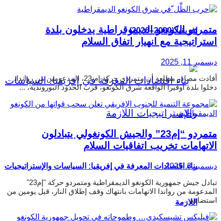
متمردو الكونغو الديموقراطية يدخلون بلدة
إفريقيا (2000–2026)
استراتيجية مع انهيار اتفاق السلام
ديسمبر 11, 2025
أفادت مصادر مطلعة أن متمردي حركة إم 23، المدعومين من رواندا،
دخلوا بلدة أوفيرا الواقعة شرق الكونغو، قرب الحدود البوروندية، ...
متمردو “إم23” والجيش الكونغولي يتبادلون
الاتهامات تخريب اتفاقيات السلام
ديسمبر 3, 2025
بناء اقتصادات المعرفة في إفريقيا: السياسات والإستراتيجيات
تبادل جيش جمهورية الكونغو الديمقراطية ومتمردو حركة "إم23"
المدعومة من رواندا الاتهامات بانتهاك وقف إطلاق النار، قبل يومين من
استضافة ...
اللازمة