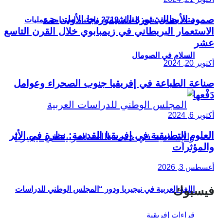
صمود الأبطال: ثورة الشيمورنجا الأولى ضد
متلازمة مقديشو: القرار 2719 واختبار استدامة عمليات
الاستعمار البريطاني في زيمبابوي خلال القرن التاسع
عشر
السلام في الصومال
أكتوبر 20, 2024
صناعة الطباعة في إفريقيا جنوب الصحراء وعوامل
دَفْعها
أكتوبر 6, 2024
العلوم التطبيقية في إفريقيا القديمة: نظرة في الأثر
والمؤثرات
أغسطس 3, 2026
فيسبوك
اللغة العربية في نيجيريا ودور “المجلس الوطني للدراسات