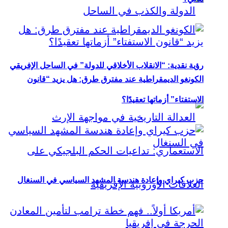
رؤية نقدية: “الانقلاب الأخلاقي للدولة” في الساحل الإفريقي
الكونغو الديمقراطية عند مفترق طرق: هل يزيد “قانون
الاستفتاء” أزماتها تعقيدًا؟
حزب كيراي وإعادة هندسة المشهد السياسي في السنغال