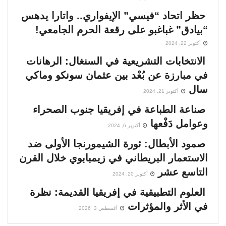
حظر اتحاد “فيسي” الإيفواري.. واتارا يدهس
“بيادق” غباغبو على رقعة الحرم الجامعي!
أكتوبر 22, 2024
الانتخابات التشريعية في السنغال: الرهانات
في مبارزة عن بُعْد بين عثمان سونكو وماكي
سال
أكتوبر 21, 2024
صناعة الطباعة في إفريقيا جنوب الصحراء
وعوامل دَفْعها
أكتوبر 6, 2024
صمود الأبطال: ثورة الشيمورنجا الأولى ضد
الاستعمار البريطاني في زيمبابوي خلال القرن
التاسع عشر
أكتوبر 20, 2024
العلوم التطبيقية في إفريقيا القديمة: نظرة
في الأثر والمؤثرات
أغسطس 3, 2026