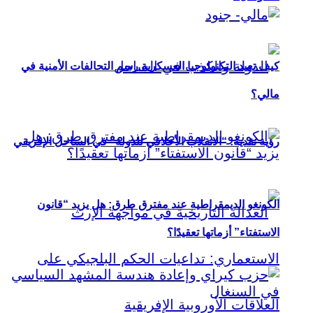
كيف تعيد التكنولوجيا العسكرية رسم التحالفات الأمنية في
مالي؟
رؤية نقدية: “الانقلاب الأخلاقي للدولة” في الساحل الإفريقي
الكونغو الديمقراطية عند مفترق طرق: هل يزيد “قانون
الاستفتاء” أزماتها تعقيدًا؟