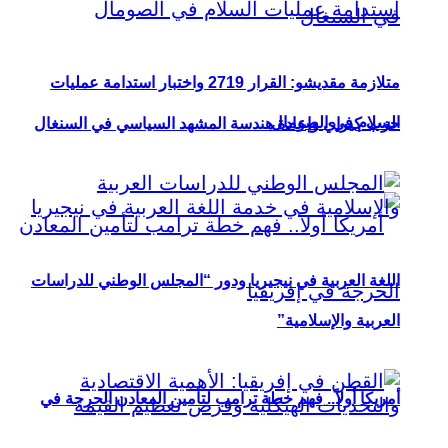
متلازمة مقديشو: القرار 2719 واختبار استدامة عمليات
السلام في الصومال
حزب كيراي وإعادة هندسة المشهد السياسي في السنغال
اللغة العربية في نيجيريا ودور “المجلس الوطني للدراسات
العربية والإسلامية”
أمريكا أولاً.. فهم خطة ترامب لتأمين المعادن الحرجة في