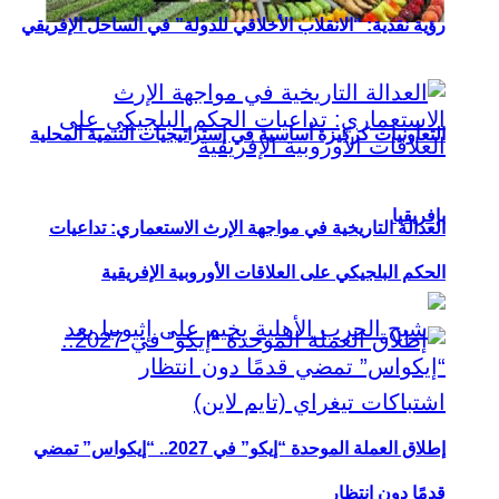
رؤية نقدية: “الانقلاب الأخلاقي للدولة” في الساحل الإفريقي
التعاونيات كركيزة أساسية في إستراتيجيات التنمية المحلية
بإفريقيا
العدالة التاريخية في مواجهة الإرث الاستعماري: تداعيات
الحكم البلجيكي على العلاقات الأوروبية الإفريقية
إطلاق العملة الموحدة “إيكو” في 2027.. “إيكواس” تمضي
قدمًا دون انتظار