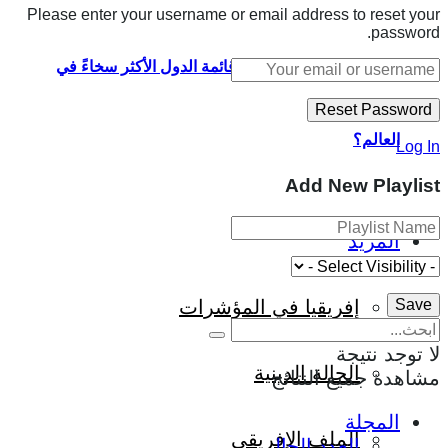
Please enter your username or email address to reset your
password.
لماذا تحتل 6 دول إفريقية قائمة الدول الأكثر سخاءً في
العالم؟
Log In
Add New Playlist
المزيد
إفريقيا في المؤشرات
لا توجد نتيجة
الحالة الدينية
مشاهدة جميع النتائج
المجلة
الملف الإفريقي
العدد الحالي