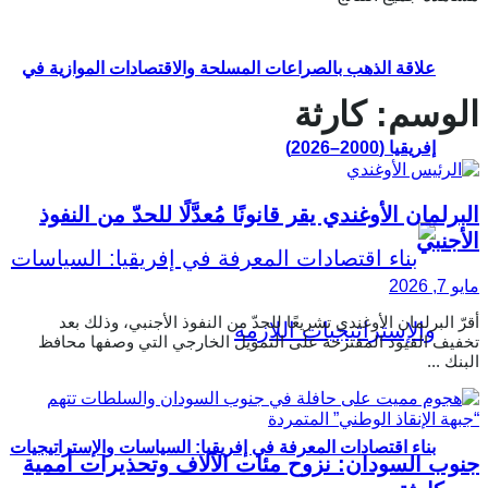
علاقة الذهب بالصراعات المسلحة والاقتصادات الموازية في
الوسم:
كارثة
إفريقيا (2000–2026)
البرلمان الأوغندي يقر قانونًا مُعدَّلًا للحدّ من النفوذ
الأجنبي
مايو 7, 2026
أقرّ البرلمان الأوغندي تشريعًا للحدّ من النفوذ الأجنبي، وذلك بعد
تخفيف القيود المقترحة على التمويل الخارجي التي وصفها محافظ
البنك ...
بناء اقتصادات المعرفة في إفريقيا: السياسات والإستراتيجيات
جنوب السودان: نزوح مئات الآلاف وتحذيرات أممية