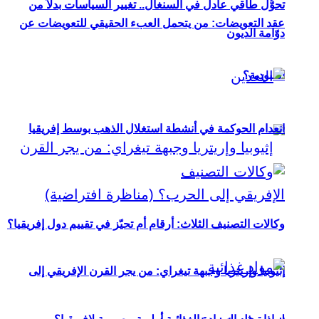
تحوُّل طاقي عادل في السنغال.. تغيير السياسات بدلاً من
عقد التعويضات: من يتحمل العبء الحقيقي للتعويضات عن
دوّامة الديون
العبودية؟
انعدام الحوكمة في أنشطة استغلال الذهب بوسط إفريقيا
وكالات التصنيف الثلاث: أرقام أم تحيّز في تقييم دول إفريقيا؟
إثيوبيا وإريتريا وجبهة تيغراي: من يجر القرن الإفريقي إلى