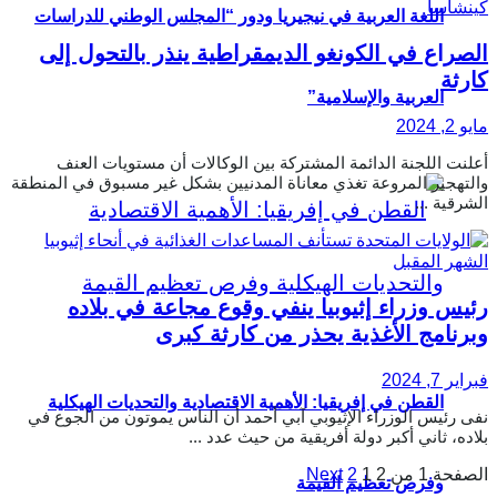
اللغة العربية في نيجيريا ودور “المجلس الوطني للدراسات
الصراع في الكونغو الديمقراطية ينذر بالتحول إلى
كارثة
العربية والإسلامية”
مايو 2, 2024
أعلنت اللجنة الدائمة المشتركة بين الوكالات أن مستويات العنف
والتهجير المروعة تغذي معاناة المدنيين بشكل غير مسبوق في المنطقة
الشرقية ...
رئيس وزراء إثيوبيا ينفي وقوع مجاعة في بلاده
وبرنامج الأغذية يحذر من كارثة كبرى
فبراير 7, 2024
القطن في إفريقيا: الأهمية الاقتصادية والتحديات الهيكلية
نفى رئيس الوزراء الإثيوبي آبي أحمد أن الناس يموتون من الجوع في
بلاده، ثاني أكبر دولة أفريقية من حيث عدد ...
الصفحة 1 من 2
1
2
Next
وفرص تعظيم القيمة