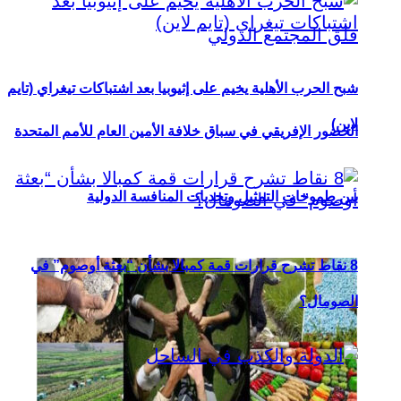
شبح الحرب الأهلية يخيم على إثيوبيا بعد اشتباكات تيغراي (تايم
لاين)
الحضور الإفريقي في سباق خلافة الأمين العام للأمم المتحدة
بين طموحات التمثيل وتحديات المنافسة الدولية
8 نقاط تشرح قرارات قمة كمبالا بشأن “بعثة أوصوم” في
الصومال؟