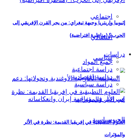
اجتماعي
إثيوبيا وإريتريا وجبهة تيغراي: من يجر القرن الإفريقي إلى
الحرب؟ (مناظرة افتراضية)
اقتصادي
دراسات
سياسي
جميع المواد
دراسة اجتماعية
دراسة اقتصادية
دراسة سياسية
العلوم التطبيقية في إفريقيا القديمة: نظرة في الأثر
والمؤثرات