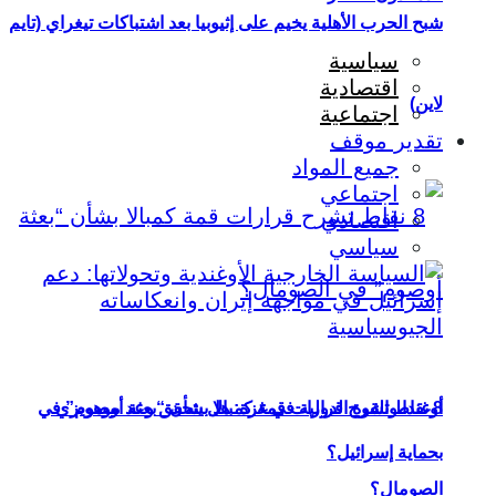
شبح الحرب الأهلية يخيم على إثيوبيا بعد اشتباكات تيغراي (تايم
سياسية
اقتصادية
لاين)
اجتماعية
تقدير موقف
جميع المواد
اجتماعي
اقتصادي
سياسي
أوغندا والقوة الدولية في غزة: هل يتحقق وعد موهويزي
8 نقاط تشرح قرارات قمة كمبالا بشأن “بعثة أوصوم” في
بحماية إسرائيل؟
الصومال؟