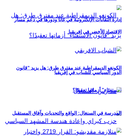
إدارة النفايات الإلكترونية في غانا ودورها في دعم مسار
الاقتصاد الأخضر في إفريقيا
الكونغو الديمقراطية عند مفترق طرق: هل يزيد “قانون
الدور السياسي للشباب في إفريقيا
الاستفتاء” أزماتها تعقيدًا؟
المدرسة في السنغال: الواقع والتحديات وآفاق المستقبل