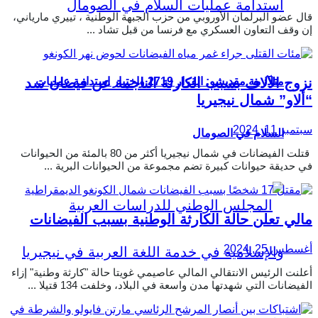
قال عضو البرلمان الأوروبي من حزب الجبهة الوطنية ، تييري مارياني،
إن وقف التعاون العسكري مع فرنسا من قبل تشاد ...
نزوج الآلاف بسبب الكارثة الناجمة عن فيضان سد
متلازمة مقديشو: القرار 2719 واختبار استدامة عمليات
“ألاو” شمال نيجيريا
سبتمبر 11, 2024
السلام في الصومال
قتلت الفيضانات في شمال نيجيريا أكثر من 80 بالمئة من الحيوانات
في حديقة حيوانات كبيرة تضم مجموعة من الحيوانات البرية ...
مالي تعلن حالة الكارثة الوطنية بسبب الفيضانات
أغسطس 25, 2024
أعلنت الرئيس الانتقالي المالي عاصيمي غويتا حالة "كارثة وطنية" إزاء
الفيضانات التي شهدتها مدن واسعة في البلاد، وخلفت 134 قتيلا ...