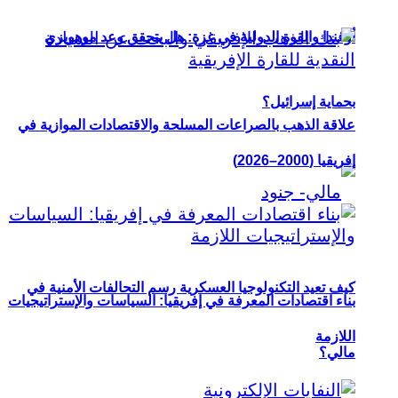
أوغندا والقوة الدولية في غزة: هل يتحقق وعد موهويزي
بحماية إسرائيل؟
علاقة الذهب بالصراعات المسلحة والاقتصادات الموازية في
إفريقيا (2000–2026)
كيف تعيد التكنولوجيا العسكرية رسم التحالفات الأمنية في
بناء اقتصادات المعرفة في إفريقيا: السياسات والإستراتيجيات
اللازمة
مالي؟