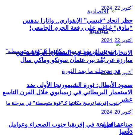
أكتوبر 22, 2024
اقتصادية
حظر اتحاد “فيسي” الإيفواري.. واتارا يدهس
“بيادق” غباغبو على رقعة الحرم الجامعي!
سياسية
أكتوبر 22, 2024
الانتخابات التشريعية في السنغال: الرهانات في
مبارزة عن بُعْد بين عثمان سونكو وماكي سال
أكتوبر 21, 2024
صمود الأبطال: ثورة الشيمورنجا الأولى ضد
الاستعمار البريطاني في زيمبابوي خلال القرن التاسع
عشر
جنوب إفريقيا ترسخ مكانتها كـ”قوة متوسطة” في مرحلة ما
أكتوبر 20, 2024
صناعة الطباعة في إفريقيا جنوب الصحراء وعوامل
بعد الثورة
دَفْعها