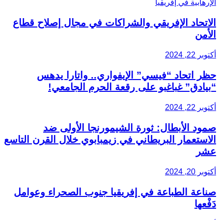
الاتحاد الإفريقي والشراكات في مجال إصلاح قطاع
الأمن
أكتوبر 22, 2024
حظر اتحاد “فيسي” الإيفواري.. واتارا يدهس
“بيادق” غباغبو على رقعة الحرم الجامعي!
أكتوبر 22, 2024
صمود الأبطال: ثورة الشيمورنجا الأولى ضد
الاستعمار البريطاني في زيمبابوي خلال القرن التاسع
عشر
أكتوبر 20, 2024
صناعة الطباعة في إفريقيا جنوب الصحراء وعوامل
دَفْعها