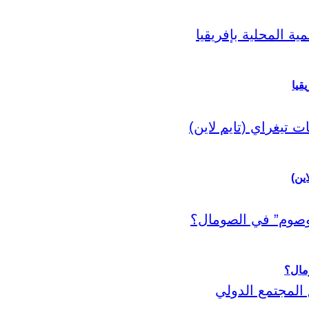
قيا
اين)