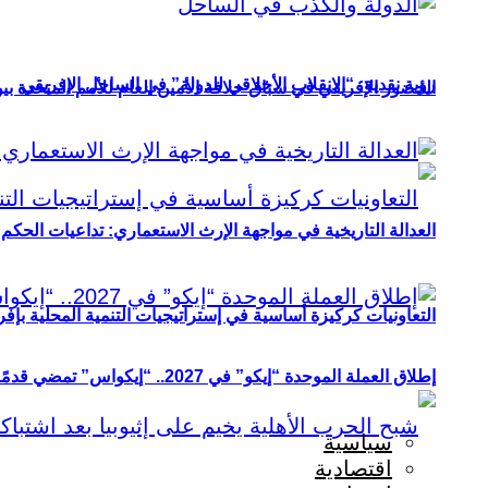
رؤية نقدية: “الانقلاب الأخلاقي للدولة” في الساحل الإفريقي
الحضور الإفريقي في سباق خلافة الأمين العام للأمم المتحدة ب
العدالة التاريخية في مواجهة الإرث الاستعماري: تداعيات الحكم ا
التعاونيات كركيزة أساسية في إستراتيجيات التنمية المحلية بإفري
إطلاق العملة الموحدة “إيكو” في 2027.. “إيكواس” تمضي قدمًا دون انتظار
سياسية
اقتصادية