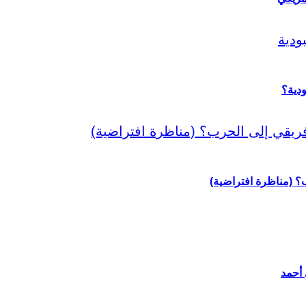
دية؟
رب؟ (مناظرة افتراضية)
 أحمد