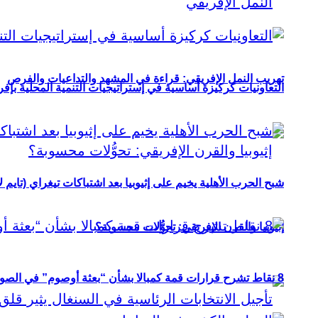
تهريب النمل الإفريقي: قراءة في المشهد والتداعيات والفرص
التعاونيات كركيزة أساسية في إستراتيجيات التنمية المحلية بإفري
شبح الحرب الأهلية يخيم على إثيوبيا بعد اشتباكات تيغراي (تايم ل
إثيوبيا والقرن الإفريقي: تحوُّلات محسوبة؟
8 نقاط تشرح قرارات قمة كمبالا بشأن “بعثة أوصوم” في الصومال؟