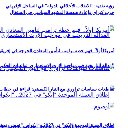
رؤية نقدية: “الانقلاب الأخلاقي للدولة” في الساحل الإفريقي
حزب كيراي وإعادة هندسة المشهد السياسي في السنغال
أمريكا أولاً.. فهم خطة ترامب لتأمين المعادن الحرجة في إفريقي
العدالة التاريخية في مواجهة الإرث الاستعماري: تداعيات الحكم ا
تقاطعات سياسات تراوري مع التيار الكيميتي: قراءة في خطاب و
إطلاق العملة الموحدة “إيكو” في 2027.. “إيكواس” تمضي قدمًا دون انتظار
أوصوم: مستقبل بعثة السلام في الصومال بعد وقف التمويل الأ