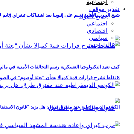
اجتماعية
تقدير موقف
شبح الحرب الأهلية يخيم على إثيوبيا بعد اشتباكات تيغراي (تايم ل
جميع المواد
اجتماعي
اقتصادي
سياسي
كيف تعيد التكنولوجيا العسكرية رسم التحالفات الأمنية في مال
8 نقاط تشرح قرارات قمة كمبالا بشأن “بعثة أوصوم” في الصومال؟
الكونغو الديمقراطية عند مفترق طرق: هل يزيد “قانون الاستفتاء” 