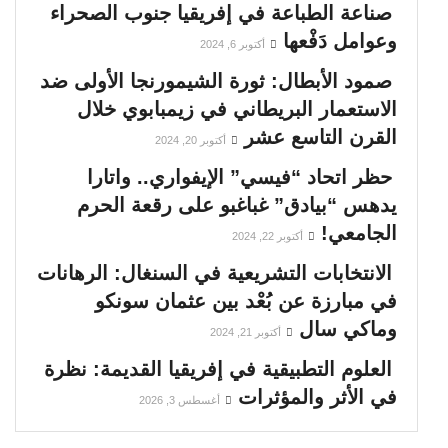
صناعة الطباعة في إفريقيا جنوب الصحراء
وعوامل دَفْعها
أكتوبر 6, 2024
صمود الأبطال: ثورة الشيمورنجا الأولى ضد
الاستعمار البريطاني في زيمبابوي خلال
القرن التاسع عشر
أكتوبر 20, 2024
حظر اتحاد “فيسي” الإيفواري.. واتارا
يدهس “بيادق” غباغبو على رقعة الحرم
الجامعي!
أكتوبر 22, 2024
الانتخابات التشريعية في السنغال: الرهانات
في مبارزة عن بُعْد بين عثمان سونكو
وماكي سال
أكتوبر 21, 2024
العلوم التطبيقية في إفريقيا القديمة: نظرة
في الأثر والمؤثرات
أغسطس 3, 2026