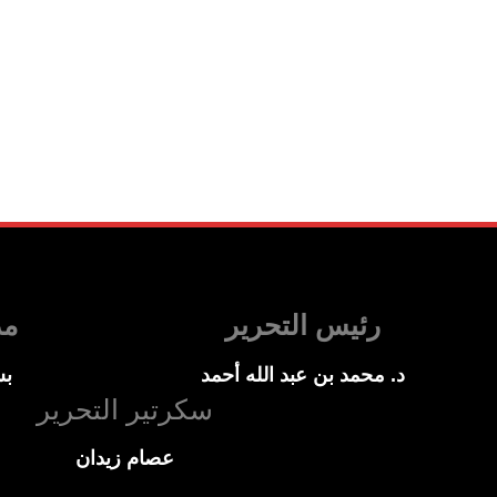
رئيس التحرير
مد
د. محمد بن عبد الله أحمد
بس
سكرتير التحرير
عصام زيدان