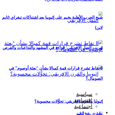
شبح الحرب الأهلية يخيم على إثيوبيا بعد اشتباكات تيغراي (تايم
لاين)
تهريب النمل الإفريقي: قراءة في المشهد والتداعيات والفرص
8 نقاط تشرح قرارات قمة كمبالا بشأن “بعثة أوصوم” في
الصومال؟
سياسية
اقتصادية
إثيوبيا والقرن الإفريقي: تحوُّلات محسوبة؟
اجتماعية
تقدير موقف