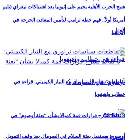
شبح الحرب الأهلية يخيم على إثيوبيا بعد اشتباكات تيغراي (تايم
أمريكا أولاً.. فهم خطة ترامب لتأمين المعادن الحرجة في
لاين)
إفريقيا
تقاطعات سياسات تراوري مع التيار الكيميتي: قراءة في
خطاب واهيغويا
8 نقاط تشرح قرارات قمة كمبالا بشأن “بعثة أوصوم” في
أوصوم: مستقبل بعثة السلام في الصومال بعد وقف التمويل
الصومال؟