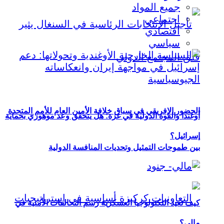
جميع المواد
اجتماعي
اقتصادي
سياسي
الحضور الإفريقي في سباق خلافة الأمين العام للأمم المتحدة
أوغندا والقوة الدولية في غزة: هل يتحقق وعد موهوزي بحماية
إسرائيل؟
بين طموحات التمثيل وتحديات المنافسة الدولية
كيف تعيد التكنولوجيا العسكرية رسم التحالفات الأمنية في
مالي؟