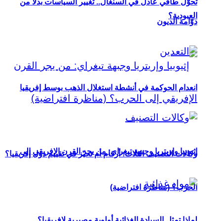
تحوُّل طاقي عادل في السنغال.. تغيير السياسات بدلاً من
العبودية؟
دوّامة الديون
انعدام الحوكمة في أنشطة استغلال الذهب بوسط إفريقيا
إثيوبيا وإريتريا وجبهة تيغراي: من يجر القرن الإفريقي إلى
وكالات التصنيف الثلاث: أرقام أم تحيّز في تقييم دول إفريقيا؟
الحرب؟ (مناظرة افتراضية)
لماذا تمثل السيادة الغذائية أولوية مصيرية لإفريقيا؟