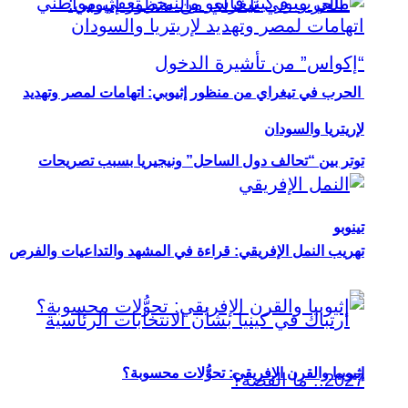
الحرب في تيغراي من منظور إثيوبي: اتهامات لمصر وتهديد
لإريتريا والسودان
توتر بين “تحالف دول الساحل” ونيجيريا بسبب تصريحات
تينوبو
تهريب النمل الإفريقي: قراءة في المشهد والتداعيات والفرص
إثيوبيا والقرن الإفريقي: تحوُّلات محسوبة؟