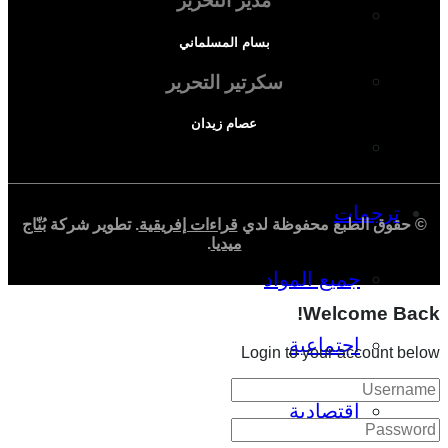
مدير التحرير
دراسة سياسية
بسام المسلماني
دراسة اجتماعية
سكرتير التحرير
عصام زيدان
دراسة اقتصادية
ترجمات
© حقوق الطبع محفوظة لدي
قراءات إفريقية
. تطوير شركة
بُنّاج
ميديا
.
جميع المواد
Welcome Back!
اجتماعية
Login to your account below
اقتصادية