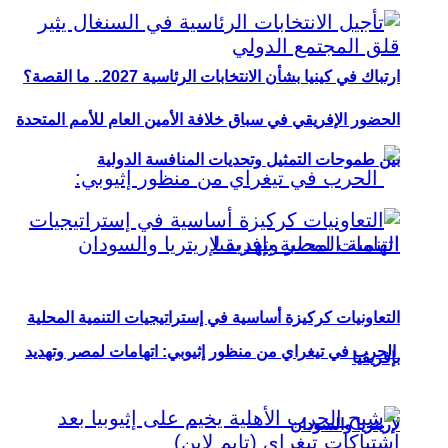
ارتباك في كينيا بشأن الانتخابات الرئاسية 2027.. ما القصة؟
الحضور الإفريقي في سباق خلافة الأمين العام للأمم المتحدة
بين طموحات التمثيل وتحديات المنافسة الدولية
التعاونيات كركيزة أساسية في إستراتيجيات التنمية المحلية
الحرب في تيغراي من منظور إثيوبي: اتهامات لمصر وتهديد
بإفريقيا
لإريتريا والسودان