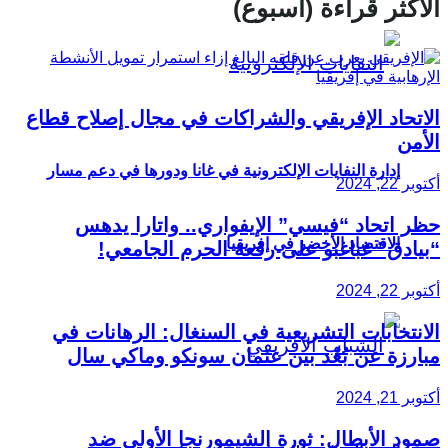
الأكثر قراءة (أسبوع)
الاتحاد الإفريقي والشراكات في مجال إصلاح قطاع
الأمن
إدارة النفايات الإلكترونية في غانا ودورها في دعم مسار
أكتوبر 22, 2024
حظر اتحاد “فيسي” الإيفواري.. واتارا يدهس
الاقتصاد الأخضر في إفريقيا
“بيادق” غباغبو على رقعة الحرم الجامعي!
أكتوبر 22, 2024
الانتخابات التشريعية في السنغال: الرهانات في
مبارزة عن بُعْد بين عثمان سونكو وماكي سال
أكتوبر 21, 2024
صمود الأبطال: ثورة الشيمورنجا الأولى ضد