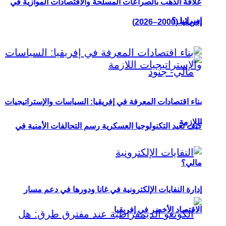
علاقة الذهب بالصراعات المسلحة والاقتصادات الموازية في
إسرائيل؟
إفريقيا (2000–2026)
بناء اقتصادات المعرفة في إفريقيا: السياسات والإستراتيجيات
اللازمة
كيف تعيد التكنولوجيا العسكرية رسم التحالفات الأمنية في
مالي؟
إدارة النفايات الإلكترونية في غانا ودورها في دعم مسار
الاقتصاد الأخضر في إفريقيا