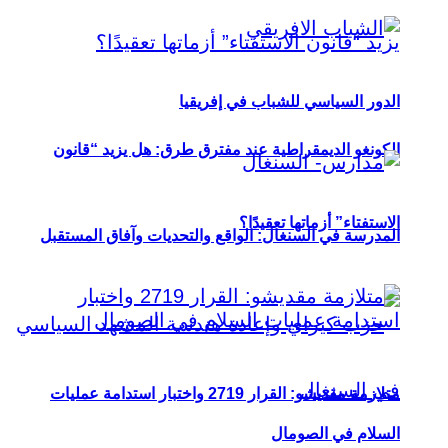
الدور السياسي للشباب في إفريقيا
الكونغو الديمقراطية عند مفترق طرق: هل يزيد “قانون
الاستفتاء” أزماتها تعقيدًا؟
المدرسة في السنغال: الواقع والتحديات وآفاق المستقبل
متلازمة مقديشو: القرار 2719 واختبار استدامة عمليات
السلام في الصومال