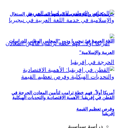
حزب كيراي وإعادة هندسة المشهد السياسي في السنغال
اللغة العربية في نيجيريا ودور “المجلس الوطني للدراسات
العربية والإسلامية”
أمريكا أولاً.. فهم خطة ترامب لتأمين المعادن الحرجة في
القطن في إفريقيا: الأهمية الاقتصادية والتحديات الهيكلية
وفرص تعظيم القيمة
إفريقيا
دراسة سياسية