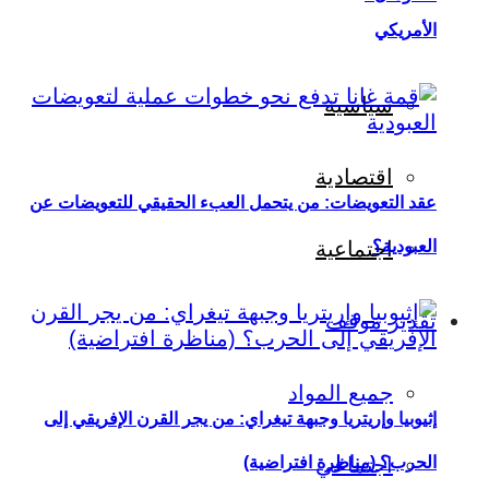
الأمريكي
سياسية
اقتصادية
عقد التعويضات: من يتحمل العبء الحقيقي للتعويضات عن
العبودية؟
اجتماعية
تقدير موقف
جميع المواد
إثيوبيا وإريتريا وجبهة تيغراي: من يجر القرن الإفريقي إلى
اجتماعي
الحرب؟ (مناظرة افتراضية)