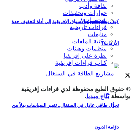
ثقافة وأدب
حوارات وتحقيقات
شخصيات
كيف يمكن تحويل الأسواق الإفريقية إلى أداة لتخفيف حدة
قراءات تاريخية
متابعات
مكتبة الملفات
الأزمات؟
منظمات وهيئات
نظرة على إفريقيا
كتاب قراءات إفريقية
© حقوق الطبع محفوظة لدي قراءات إفريقية
بواسطة
بُنّاج ميديا
.
تحوُّل طاقي عادل في السنغال.. تغيير السياسات بدلاً من
دوّامة الديون