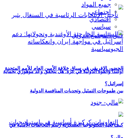
جميع المواد
اجتماعي
اقتصادي
سياسي
الحضور الإفريقي في سباق خلافة الأمين العام للأمم المتحدة
أوغندا والقوة الدولية في غزة: هل يتحقق وعد موهوزي بحماية
إسرائيل؟
بين طموحات التمثيل وتحديات المنافسة الدولية
كيف تعيد التكنولوجيا العسكرية رسم التحالفات الأمنية في
مالي؟