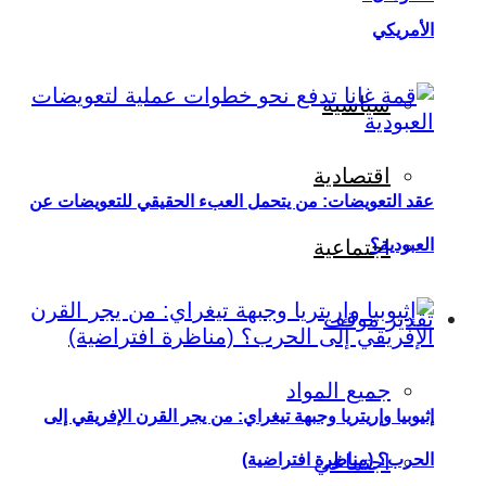
الأمريكي
سياسية
اقتصادية
عقد التعويضات: من يتحمل العبء الحقيقي للتعويضات عن
العبودية؟
اجتماعية
تقدير موقف
جميع المواد
إثيوبيا وإريتريا وجبهة تيغراي: من يجر القرن الإفريقي إلى
اجتماعي
الحرب؟ (مناظرة افتراضية)