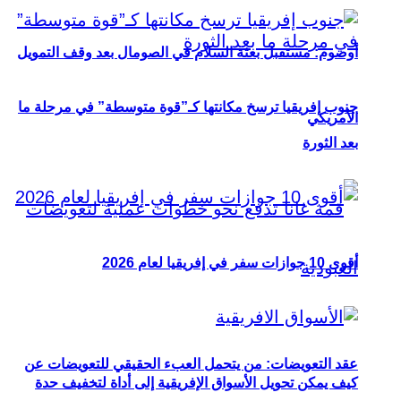
أوصوم: مستقبل بعثة السلام في الصومال بعد وقف التمويل
جنوب إفريقيا ترسخ مكانتها كـ”قوة متوسطة” في مرحلة ما
الأمريكي
بعد الثورة
أقوى 10 جوازات سفر في إفريقيا لعام 2026
عقد التعويضات: من يتحمل العبء الحقيقي للتعويضات عن
كيف يمكن تحويل الأسواق الإفريقية إلى أداة لتخفيف حدة