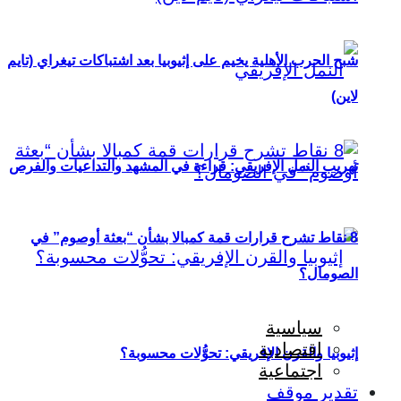
شبح الحرب الأهلية يخيم على إثيوبيا بعد اشتباكات تيغراي (تايم
لاين)
تهريب النمل الإفريقي: قراءة في المشهد والتداعيات والفرص
8 نقاط تشرح قرارات قمة كمبالا بشأن “بعثة أوصوم” في
الصومال؟
سياسية
اقتصادية
إثيوبيا والقرن الإفريقي: تحوُّلات محسوبة؟
اجتماعية
تقدير موقف