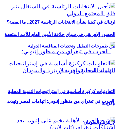
ارتباك في كينيا بشأن الانتخابات الرئاسية 2027.. ما القصة؟
الحضور الإفريقي في سباق خلافة الأمين العام للأمم المتحدة
بين طموحات التمثيل وتحديات المنافسة الدولية
التعاونيات كركيزة أساسية في إستراتيجيات التنمية المحلية
الحرب في تيغراي من منظور إثيوبي: اتهامات لمصر وتهديد
بإفريقيا
لإريتريا والسودان