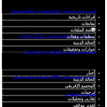
المدرسة في السنغال: الواقع والتحديات وآفاق المستقبل
قراءات تاريخية
متابعات
مكتبة الملفات
منظمات وهيئات
الحالة الدينية
حوارات وتحقيقات
أخبار
متلازمة مقديشو: القرار 2719 واختبار استدامة عمليات
الحالة الدينية
المجتمع الإفريقي
ترجمات
السلام في الصومال
تقارير وتحليلات
تقدير موقف