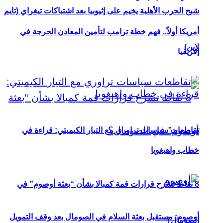
شبح الحرب الأهلية يخيم على إثيوبيا بعد اشتباكات تيغراي (تايم
أمريكا أولاً.. فهم خطة ترامب لتأمين المعادن الحرجة في
لاين)
إفريقيا
تقاطعات سياسات تراوري مع التيار الكيميتي: قراءة في
خطاب واهيغويا
8 نقاط تشرح قرارات قمة كمبالا بشأن “بعثة أوصوم” في
أوصوم: مستقبل بعثة السلام في الصومال بعد وقف التمويل
الصومال؟