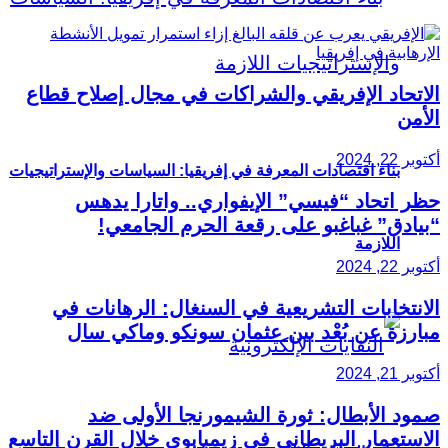
الاتحاد الإفريقي والشراكات في مجال إصلاح قطاع
الأمن
أكتوبر 22, 2024
بناء اقتصادات المعرفة في إفريقيا: السياسات والإستراتيجيات
حظر اتحاد “فيسي” الإيفواري.. واتارا يدهس
“بيادق” غباغبو على رقعة الحرم الجامعي!
اللازمة
أكتوبر 22, 2024
الانتخابات التشريعية في السنغال: الرهانات في
مبارزة عن بُعْد بين عثمان سونكو وماكي سال
أكتوبر 21, 2024
صمود الأبطال: ثورة الشيمورنجا الأولى ضد
الاستعمار البريطاني في زيمبابوي خلال القرن التاسع