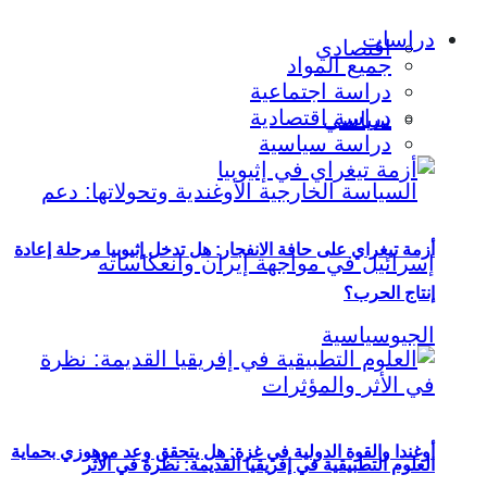
دراسات
اقتصادي
جميع المواد
دراسة اجتماعية
دراسة اقتصادية
سياسي
دراسة سياسية
أزمة تيغراي على حافة الانفجار: هل تدخل إثيوبيا مرحلة إعادة
إنتاج الحرب؟
أوغندا والقوة الدولية في غزة: هل يتحقق وعد موهوزي بحماية
العلوم التطبيقية في إفريقيا القديمة: نظرة في الأثر