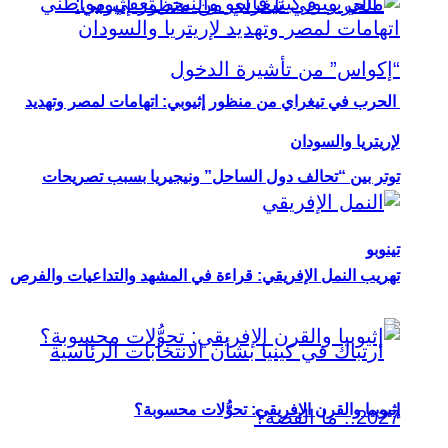
الحرب في تيغراي من منظور إثيوبي: اتهامات لمصر وتهديد
لإريتريا والسودان
توتر بين “تحالف دول الساحل” ونيجيريا بسبب تصريحات
تينوبو
تهريب النمل الإفريقي: قراءة في المشهد والتداعيات والفرص
إثيوبيا والقرن الإفريقي: تحوُّلات محسوبة؟