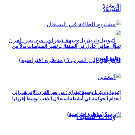
الأزمات؟
العبودية؟
تحوُّل طاقي عادل في السنغال.. تغيير السياسات بدلاً من
دوّامة الديون
إثيوبيا وإريتريا وجبهة تيغراي: من يجر القرن الإفريقي إلى
انعدام الحوكمة في أنشطة استغلال الذهب بوسط إفريقيا
الحرب؟ (مناظرة افتراضية)