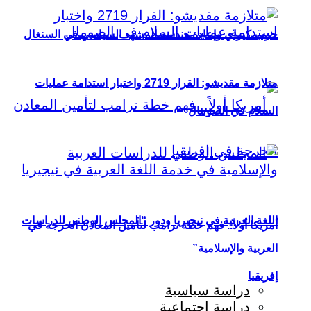
حزب كيراي وإعادة هندسة المشهد السياسي في السنغال
متلازمة مقديشو: القرار 2719 واختبار استدامة عمليات
السلام في الصومال
اللغة العربية في نيجيريا ودور “المجلس الوطني للدراسات
أمريكا أولاً.. فهم خطة ترامب لتأمين المعادن الحرجة في
العربية والإسلامية”
إفريقيا
دراسة سياسية
دراسة اجتماعية