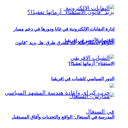
إدارة النفايات الإلكترونية في غانا ودورها في دعم مسار
الاقتصاد الأخضر في إفريقيا
الكونغو الديمقراطية عند مفترق طرق: هل يزيد “قانون
الاستفتاء” أزماتها تعقيدًا؟
الدور السياسي للشباب في إفريقيا
المدرسة في السنغال: الواقع والتحديات وآفاق المستقبل