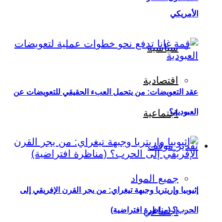
الأمريكي
سياسية
اقتصادية
عقد التعويضات: من يتحمل العبء الحقيقي للتعويضات عن
العبودية؟
اجتماعية
تقدير موقف
جميع المواد
إثيوبيا وإريتريا وجبهة تيغراي: من يجر القرن الإفريقي إلى
اجتماعي
الحرب؟ (مناظرة افتراضية)