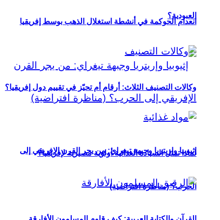
العبودية؟
انعدام الحوكمة في أنشطة استغلال الذهب بوسط إفريقيا
وكالات التصنيف الثلاث: أرقام أم تحيّز في تقييم دول إفريقيا؟
إثيوبيا وإريتريا وجبهة تيغراي: من يجر القرن الإفريقي إلى
لماذا تمثل السيادة الغذائية أولوية مصيرية لإفريقيا؟
الحرب؟ (مناظرة افتراضية)
القرآن والكتابة العربية: كيف قاوم المسلمون الأفارقة