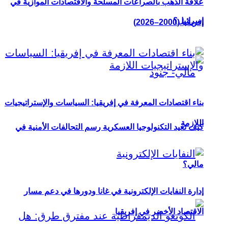
علاقة الذهب بالصراعات المسلحة والاقتصادات الموازية في
إسرائيل؟
إفريقيا (2000–2026)
بناء اقتصادات المعرفة في إفريقيا: السياسات والإستراتيجيات
اللازمة
كيف تعيد التكنولوجيا العسكرية رسم التحالفات الأمنية في
مالي؟
إدارة النفايات الإلكترونية في غانا ودورها في دعم مسار
الاقتصاد الأخضر في إفريقيا