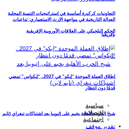
التعاونيات كركيزة أساسية في إستراتيجيات التنمية المحلية
العدالة التاريخية في مواجهة الإرث الاستعماري: تداعيات
الحكم البلجيكي على العلاقات الأوروبية الإفريقية
بإفريقيا
إطلاق العملة الموحدة “إيكو” في 2027.. “إيكواس” تمضي
قدمًا دون انتظار
سياسية
اقتصادية
شبح الحرب الأهلية يخيم على إثيوبيا بعد اشتباكات تيغراي (تايم
اجتماعية
تقدير موقف