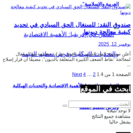
العربية والإسلامية”
صندوق النقد: للسنغال الحق السيادي في تحديد
كيفية معالجة ديونها
نوفمبر 12, 2025
أعلن صندوق النقد الدولي أنه ناقش خيارات مختلفة مع السنغال
لمعالجة "نقاط الضعف الكبيرة المتعلقة بالديون"، مضيفًا أن قرار إصلاح
...
الصفحة 1 من 4
1
2
…
4
Next
القطن في إفريقيا: الأهمية الاقتصادية والتحديات الهيكلية
ابحث في الموقع
وفرص تعظيم القيمة
لا توجد نتيجة
مشاهدة جميع النتائج
يشغل حاليا