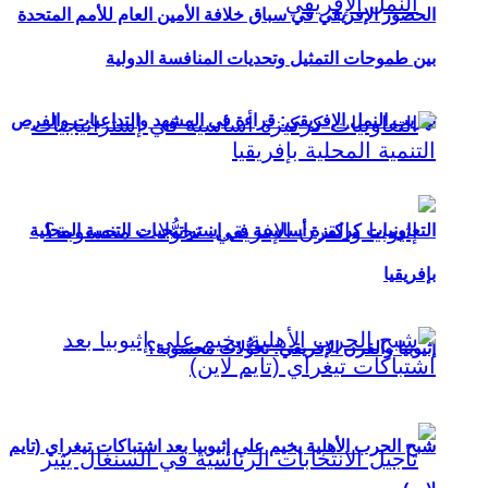
الحضور الإفريقي في سباق خلافة الأمين العام للأمم المتحدة
بين طموحات التمثيل وتحديات المنافسة الدولية
تهريب النمل الإفريقي: قراءة في المشهد والتداعيات والفرص
التعاونيات كركيزة أساسية في إستراتيجيات التنمية المحلية
بإفريقيا
إثيوبيا والقرن الإفريقي: تحوُّلات محسوبة؟
شبح الحرب الأهلية يخيم على إثيوبيا بعد اشتباكات تيغراي (تايم