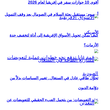
أقوى 10 جوازات سفر في إفريقيا لعام 2026
أوصوم: مستقبل بعثة السلام في الصومال بعد وقف التمويل
الأمريكي
كيف يمكن تحويل الأسواق الإفريقية إلى أداة لتخفيف حدة
الأزمات؟
تحوُّل طاقي عادل في السنغال.. تغيير السياسات بدلاً من
دوّامة الديون
عقد التعويضات: من يتحمل العبء الحقيقي للتعويضات عن