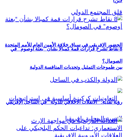
لاين)
الحضور الإفريقي في سباق خلافة الأمين العام للأمم المتحدة
8 نقاط تشرح قرارات قمة كمبالا بشأن “بعثة أوصوم” في
الصومال؟
بين طموحات التمثيل وتحديات المنافسة الدولية
رؤية نقدية: “الانقلاب الأخلاقي للدولة” في الساحل الإفريقي