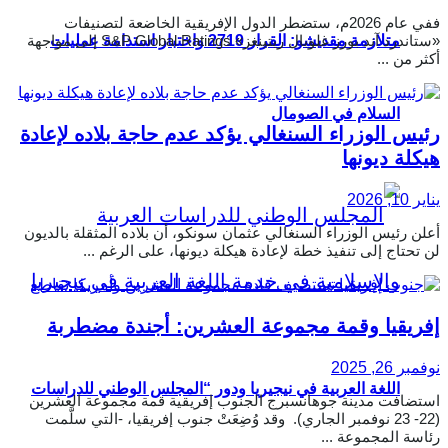
ففي عام 2026م، ستضطر الدول الإفريقية الخاضعة لتصنيفات
«ستاندرد آند بورز غلوبال ريتينغز» S&P Global Ratings إلى مواجهة
متلازمة مقديشو: القرار 2719 واختبار استدامة عمليات
أكثر من ...
السلام في الصومال
رئيس الوزراء السنغالي يؤكد عدم حاجة بلاده لإعادة
هيكلة ديونها
يناير 10, 2026
أعلن رئيس الوزراء السنغالي عثمان سونكو، أن بلاده المثقلة بالديون
لن تحتاج إلى تنفيذ خطة لإعادة هيكلة ديونها، على الرغم ...
إفريقيا وقمة مجموعة العشرين: أجندة مضطربة
نوفمبر 26, 2025
اللغة العربية في نيجيريا ودور “المجلس الوطني للدراسات
استضافت مدينة جوهانسبرج الجنوب إفريقية قمة مجموعة العشرين
(22- 23 نوفمبر الجاري). وقد وُضِعَتْ جنوب إفريقيا، -التي سلَّمت
رئاسة المجموعة ...