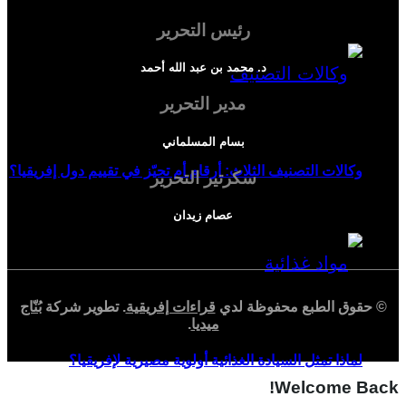
رئيس التحرير
د. محمد بن عبد الله أحمد
مدير التحرير
بسام المسلماني
وكالات التصنيف الثلاث: أرقام أم تحيّز في تقييم دول إفريقيا؟
سكرتير التحرير
عصام زيدان
© حقوق الطبع محفوظة لدي
قراءات إفريقية
. تطوير شركة
بُنّاج
ميديا
.
لماذا تمثل السيادة الغذائية أولوية مصيرية لإفريقيا؟
Welcome Back!