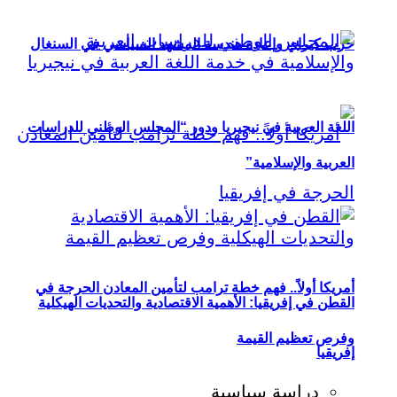
حزب كيراي وإعادة هندسة المشهد السياسي في السنغال
اللغة العربية في نيجيريا ودور “المجلس الوطني للدراسات
العربية والإسلامية”
أمريكا أولاً.. فهم خطة ترامب لتأمين المعادن الحرجة في
القطن في إفريقيا: الأهمية الاقتصادية والتحديات الهيكلية
وفرص تعظيم القيمة
إفريقيا
دراسة سياسية