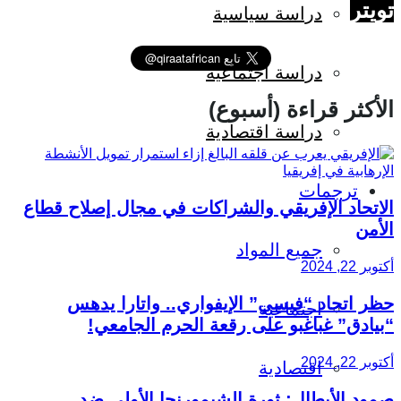
تويتر
دراسة سياسية
دراسة اجتماعية
الأكثر قراءة (أسبوع)
دراسة اقتصادية
ترجمات
الاتحاد الإفريقي والشراكات في مجال إصلاح قطاع
الأمن
جميع المواد
أكتوبر 22, 2024
حظر اتحاد “فيسي” الإيفواري.. واتارا يدهس
اجتماعية
“بيادق” غباغبو على رقعة الحرم الجامعي!
أكتوبر 22, 2024
اقتصادية
صمود الأبطال: ثورة الشيمورنجا الأولى ضد