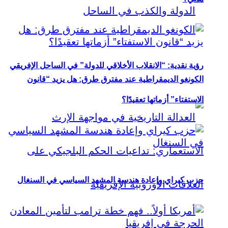
رؤية نقدية: “الانقلاب الأخلاقي للدولة” في الساحل الإفريقي
الكونغو الديمقراطية عند مفترق طرق: هل يزيد “قانون
الاستفتاء” أزماتها تعقيدًا؟
حزب كيراي وإعادة هندسة المشهد السياسي في السنغال