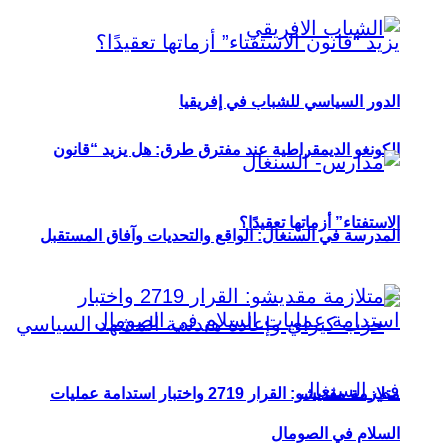
الدور السياسي للشباب في إفريقيا
الكونغو الديمقراطية عند مفترق طرق: هل يزيد “قانون
الاستفتاء” أزماتها تعقيدًا؟
المدرسة في السنغال: الواقع والتحديات وآفاق المستقبل
متلازمة مقديشو: القرار 2719 واختبار استدامة عمليات
السلام في الصومال