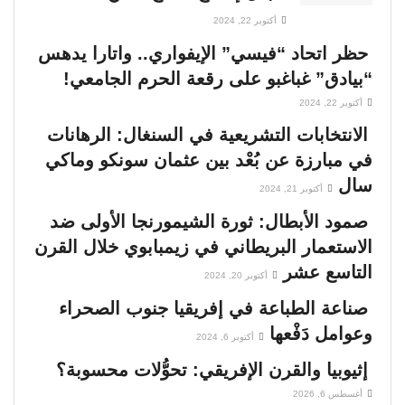
أكتوبر 22, 2024
حظر اتحاد “فيسي” الإيفواري.. واتارا يدهس
“بيادق” غباغبو على رقعة الحرم الجامعي!
أكتوبر 22, 2024
الانتخابات التشريعية في السنغال: الرهانات
في مبارزة عن بُعْد بين عثمان سونكو وماكي
سال
أكتوبر 21, 2024
صمود الأبطال: ثورة الشيمورنجا الأولى ضد
الاستعمار البريطاني في زيمبابوي خلال القرن
التاسع عشر
أكتوبر 20, 2024
صناعة الطباعة في إفريقيا جنوب الصحراء
وعوامل دَفْعها
أكتوبر 6, 2024
إثيوبيا والقرن الإفريقي: تحوُّلات محسوبة؟
أغسطس 6, 2026