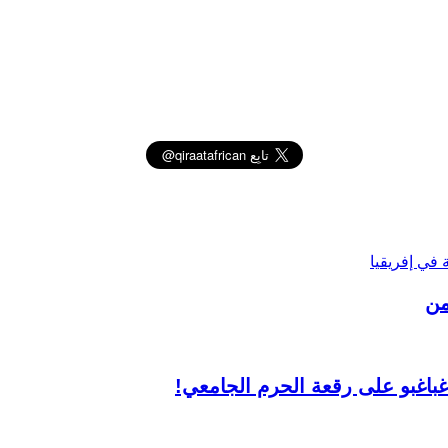
من
غباغبو على رقعة الحرم الجامعي!