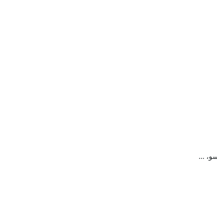
، ...