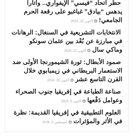
حظر اتحاد “فيسي” الإيفواري.. واتارا
يدهس “بيادق” غباغبو على رقعة الحرم
الجامعي!
أكتوبر 22, 2024
الانتخابات التشريعية في السنغال: الرهانات
في مبارزة عن بُعْد بين عثمان سونكو
وماكي سال
أكتوبر 21, 2024
صمود الأبطال: ثورة الشيمورنجا الأولى ضد
الاستعمار البريطاني في زيمبابوي خلال
القرن التاسع عشر
أكتوبر 20, 2024
صناعة الطباعة في إفريقيا جنوب الصحراء
وعوامل دَفْعها
أكتوبر 6, 2024
العلوم التطبيقية في إفريقيا القديمة: نظرة
في الأثر والمؤثرات
أغسطس 3, 2026