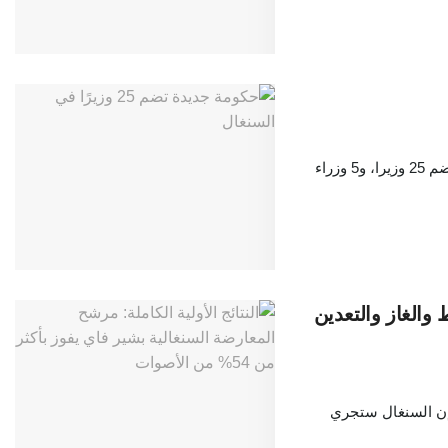
قال رئيس الوزراء السنغالي عثمان سونكو، إن تم تعيين حكومة جديدة تضم 25 وزيرا، و5 وزراء
والغاز والتعدين
إن السنغال ستجري