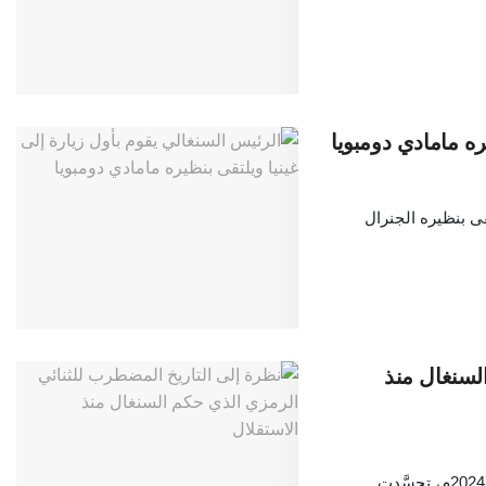
ره مامادي دومبويا
ى بنظيره الجنرال
لسنغال منذ
منذ استقلال البلاد في عام 1960م إلى التغيير السياسي الجديد في عام 2024م، تجسَّدت