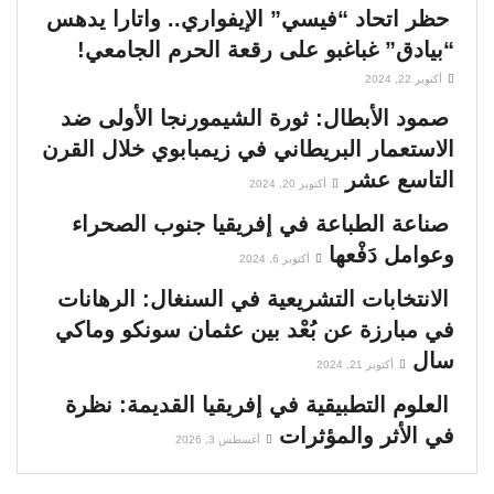
حظر اتحاد “فيسي” الإيفواري.. واتارا يدهس
“بيادق” غباغبو على رقعة الحرم الجامعي!
أكتوبر 22, 2024
صمود الأبطال: ثورة الشيمورنجا الأولى ضد
الاستعمار البريطاني في زيمبابوي خلال القرن
التاسع عشر
أكتوبر 20, 2024
صناعة الطباعة في إفريقيا جنوب الصحراء
وعوامل دَفْعها
أكتوبر 6, 2024
الانتخابات التشريعية في السنغال: الرهانات
في مبارزة عن بُعْد بين عثمان سونكو وماكي
سال
أكتوبر 21, 2024
العلوم التطبيقية في إفريقيا القديمة: نظرة
في الأثر والمؤثرات
أغسطس 3, 2026