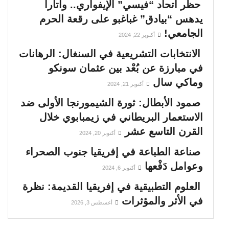
حظر اتحاد “فيسي” الإيفواري.. واتارا
يدهس “بيادق” غباغبو على رقعة الحرم
الجامعي!
أكتوبر 22, 2024
الانتخابات التشريعية في السنغال: الرهانات
في مبارزة عن بُعْد بين عثمان سونكو
وماكي سال
أكتوبر 21, 2024
صمود الأبطال: ثورة الشيمورنجا الأولى ضد
الاستعمار البريطاني في زيمبابوي خلال
القرن التاسع عشر
أكتوبر 20, 2024
صناعة الطباعة في إفريقيا جنوب الصحراء
وعوامل دَفْعها
أكتوبر 6, 2024
العلوم التطبيقية في إفريقيا القديمة: نظرة
في الأثر والمؤثرات
أغسطس 3, 2026