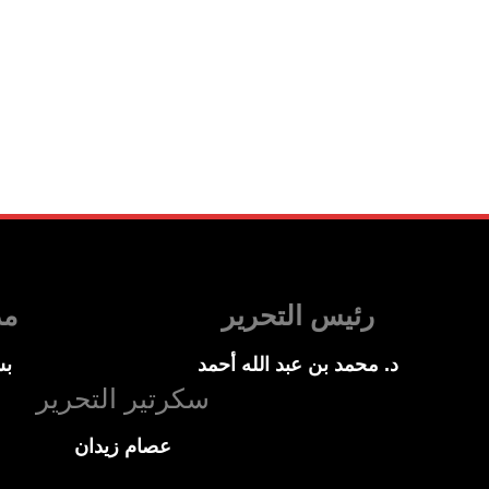
رئيس التحرير
مد
د. محمد بن عبد الله أحمد
بس
سكرتير التحرير
عصام زيدان