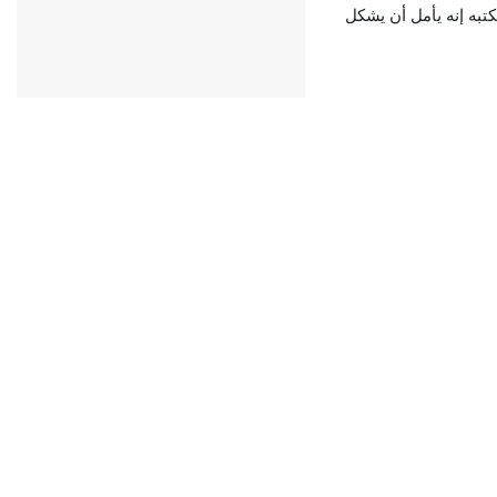
كاي أنه سيخفض راتبه بنسبة 40%. وقال مكتبه إنه يأمل أن يشكل