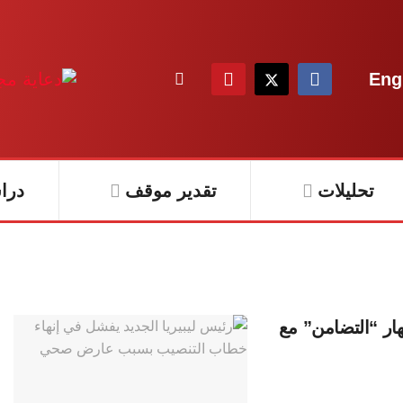
Eng
تحليلات
تقدير موقف
درا
خفض راتبه 40 بالمائة لإظهار “التضامن” مع