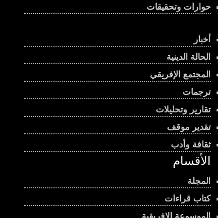
حوارات وتحقيقات
00:03:45
يحكم البلاد منذ أكثر من ربع قرن .. كيف فاز رئيس
جيبوتي بولاية سادسة؟
أخبار
00:00:56
الحالة الدينية
جنوب السودان.. انتخابات مؤجلة أم أزمة حكم؟
المجتمع الإفريقي
00:01:07
ترجمات
تقارير وتحليلات
بنين سباق رئاسي محتدم ومعارضة منقسمة
00:01:08
تقدير موقف
ثقافة وأدب
صدور العدد الثامن والستين من مجلة “قراءات
الأقسام
إفريقية”
00:04:50
المجلة
إيكواس … القوة المؤجلة تحدي الإرهاب في غرب
كتاب قراءات
إفريقيا
00:02:50
الموسوعة الإفريقية