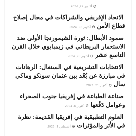
أكتوبر 22, 2024
معركة الشرعية في الصومال
الاتحاد الإفريقي والشراكات في مجال إصلاح
00:01:30
قطاع الأمن
أكتوبر 22, 2024
السنغال .. صراع القصر والشارع
صمود الأبطال: ثورة الشيمورنجا الأولى ضد
00:03:02
الاستعمار البريطاني في زيمبابوي خلال القرن
التاسع عشر
أكتوبر 20, 2024
اغتيار باتريس لومومبا.. الجريمة التي عادت تطارد
أوروبا بعد 65 عامًا
الانتخابات التشريعية في السنغال: الرهانات
00:02:43
في مبارزة عن بُعْد بين عثمان سونكو وماكي
سال
إفريقيا ومجلس الأمن .. معركة كسر الهيمنة
أكتوبر 21, 2024
القديمة
صناعة الطباعة في إفريقيا جنوب الصحراء
00:05:11
وعوامل دَفْعها
أكتوبر 6, 2024
فرنسا تعود إلى إفريقيا
العلوم التطبيقية في إفريقيا القديمة: نظرة
00:01:01
في الأثر والمؤثرات
أغسطس 3, 2026
إثيوبيا على حافة الانقسام .. هل ينهار سلام