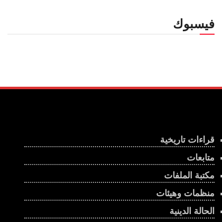
بريتوريا؟
00:02:32
فيسبوك
مالي وصراع البقاء فوق رمال متحركة
00:03:54
انتهاكات مستمرة في الغابون
00:01:03
تشاد تغرق في الحرب السودانية
قراءات تاريخية
00:01:23
متابعات
الإستراتيجية الأمريكية في البحر الأحمر على وقع
الحرب على إيران
مكتبة الملفات
00:02:43
منظمات وهيئات
إثيوبيا وإريتريا .. هل تندلع حرب جديدة في القرن
الحالة الدينية
الإفريقي؟