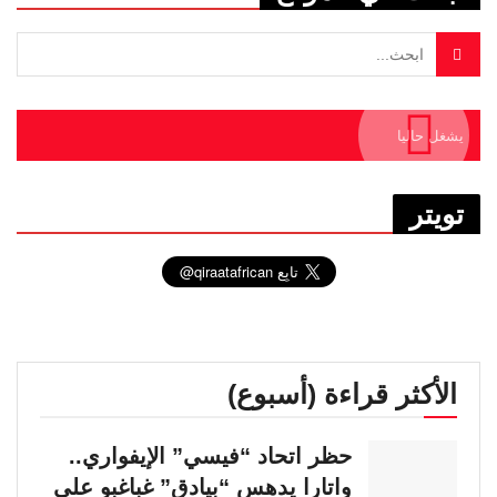
يشغل حاليا
تويتر
الأكثر قراءة (أسبوع)
حظر اتحاد “فيسي” الإيفواري..
واتارا يدهس “بيادق” غباغبو على