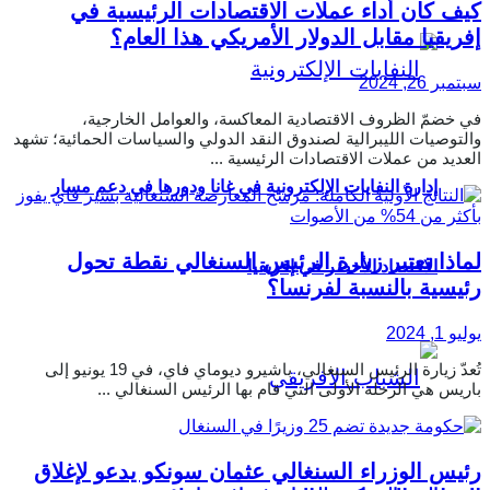
كيف كان أداء عملات الاقتصادات الرئيسية في
إفريقيا مقابل الدولار الأمريكي هذا العام؟
سبتمبر 26, 2024
في خضمّ الظروف الاقتصادية المعاكسة، والعوامل الخارجية،
والتوصيات الليبرالية لصندوق النقد الدولي والسياسات الحمائية؛ تشهد
العديد من عملات الاقتصادات الرئيسية ...
إدارة النفايات الإلكترونية في غانا ودورها في دعم مسار
لماذا تعتبر زيارة الرئيس السنغالي نقطة تحول
الاقتصاد الأخضر في إفريقيا
رئيسية بالنسبة لفرنسا؟
يوليو 1, 2024
تُعدّ زيارة الرئيس السنغالي، باشيرو ديوماي فاي، في 19 يونيو إلى
باريس هي الرحلة الأولى التي قام بها الرئيس السنغالي ...
رئيس الوزراء السنغالي عثمان سونكو يدعو لإغلاق