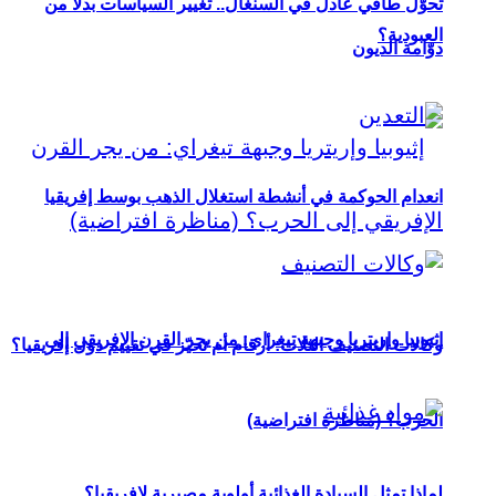
تحوُّل طاقي عادل في السنغال.. تغيير السياسات بدلاً من
العبودية؟
دوّامة الديون
انعدام الحوكمة في أنشطة استغلال الذهب بوسط إفريقيا
إثيوبيا وإريتريا وجبهة تيغراي: من يجر القرن الإفريقي إلى
وكالات التصنيف الثلاث: أرقام أم تحيّز في تقييم دول إفريقيا؟
الحرب؟ (مناظرة افتراضية)
لماذا تمثل السيادة الغذائية أولوية مصيرية لإفريقيا؟