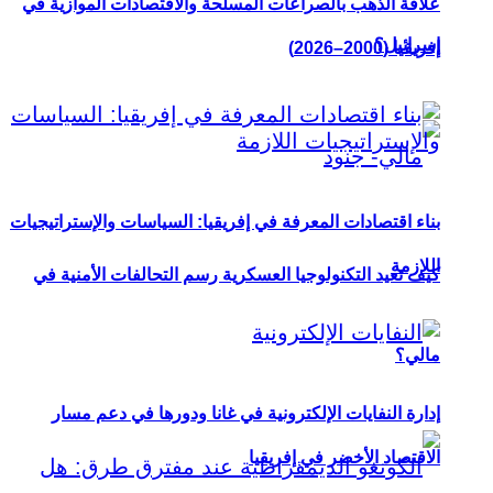
علاقة الذهب بالصراعات المسلحة والاقتصادات الموازية في
إسرائيل؟
إفريقيا (2000–2026)
بناء اقتصادات المعرفة في إفريقيا: السياسات والإستراتيجيات
اللازمة
كيف تعيد التكنولوجيا العسكرية رسم التحالفات الأمنية في
مالي؟
إدارة النفايات الإلكترونية في غانا ودورها في دعم مسار
الاقتصاد الأخضر في إفريقيا