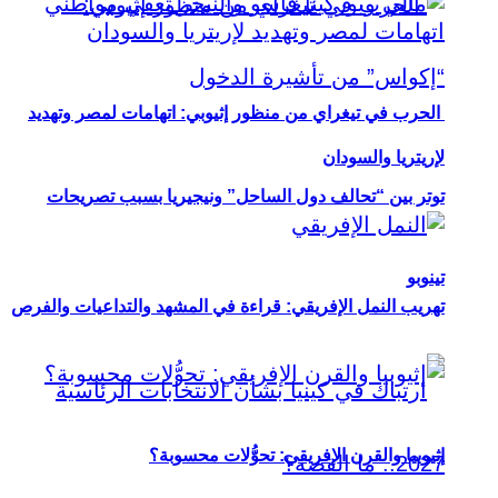
الحرب في تيغراي من منظور إثيوبي: اتهامات لمصر وتهديد
لإريتريا والسودان
توتر بين “تحالف دول الساحل” ونيجيريا بسبب تصريحات
تينوبو
تهريب النمل الإفريقي: قراءة في المشهد والتداعيات والفرص
إثيوبيا والقرن الإفريقي: تحوُّلات محسوبة؟