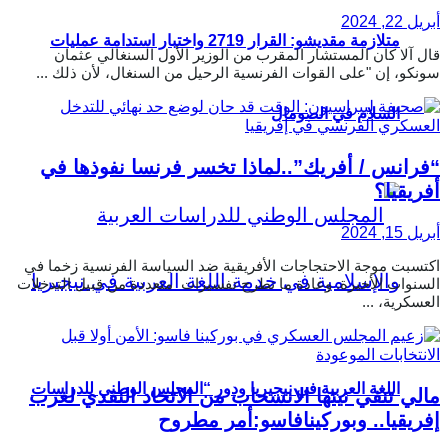
أبريل 22, 2024
متلازمة مقديشو: القرار 2719 واختبار استدامة عمليات
قال آلا كان المستشار المقرب من الوزير الأول السنغالي عثمان
سونكو، إن "على القوات الفرنسية الرحيل من السنغال، لأن ذلك ...
السلام في الصومال
“فرانس / أفريك”..لماذا تخسر فرنسا نفوذها في
أفريقيا؟
أبريل 15, 2024
اكتسبت موجة الاحتجاجات الأفريقية ضد السياسة الفرنسية زخما في
السنوات الأخيرة. وعادة ما تطرح تفسيرات متعددة من قبيل التدخلات
العسكرية، ...
اللغة العربية في نيجيريا ودور “المجلس الوطني للدراسات
مالي تنفي نيتها الانسحاب من الاتحاد النقدي لغرب
إفريقيا.. وبوركينافاسو:أمر مطروح