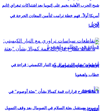
شبح الحرب الأهلية يخيم على إثيوبيا بعد اشتباكات تيغراي (تايم
أمريكا أولاً.. فهم خطة ترامب لتأمين المعادن الحرجة في
لاين)
إفريقيا
تقاطعات سياسات تراوري مع التيار الكيميتي: قراءة في
خطاب واهيغويا
8 نقاط تشرح قرارات قمة كمبالا بشأن “بعثة أوصوم” في
أوصوم: مستقبل بعثة السلام في الصومال بعد وقف التمويل
الصومال؟