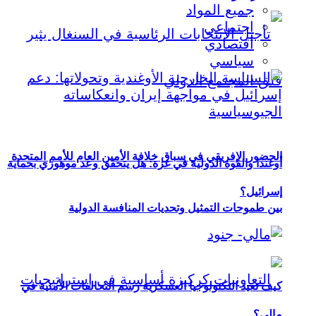
جميع المواد
اجتماعي
اقتصادي
سياسي
الحضور الإفريقي في سباق خلافة الأمين العام للأمم المتحدة
أوغندا والقوة الدولية في غزة: هل يتحقق وعد موهوزي بحماية
إسرائيل؟
بين طموحات التمثيل وتحديات المنافسة الدولية
كيف تعيد التكنولوجيا العسكرية رسم التحالفات الأمنية في
مالي؟