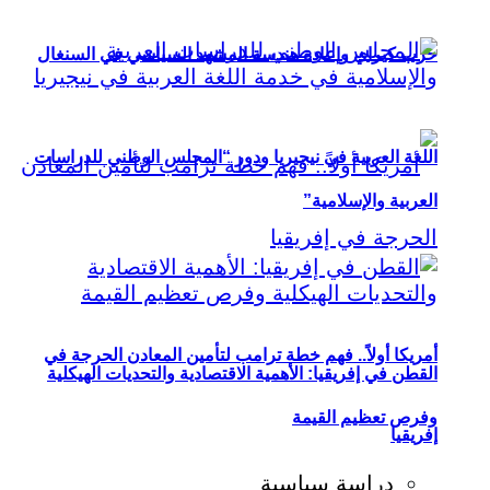
حزب كيراي وإعادة هندسة المشهد السياسي في السنغال
اللغة العربية في نيجيريا ودور “المجلس الوطني للدراسات
العربية والإسلامية”
أمريكا أولاً.. فهم خطة ترامب لتأمين المعادن الحرجة في
القطن في إفريقيا: الأهمية الاقتصادية والتحديات الهيكلية
وفرص تعظيم القيمة
إفريقيا
دراسة سياسية