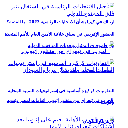
ارتباك في كينيا بشأن الانتخابات الرئاسية 2027.. ما القصة؟
الحضور الإفريقي في سباق خلافة الأمين العام للأمم المتحدة
بين طموحات التمثيل وتحديات المنافسة الدولية
التعاونيات كركيزة أساسية في إستراتيجيات التنمية المحلية
الحرب في تيغراي من منظور إثيوبي: اتهامات لمصر وتهديد
بإفريقيا
لإريتريا والسودان