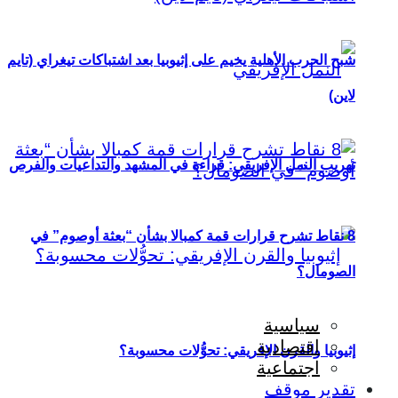
شبح الحرب الأهلية يخيم على إثيوبيا بعد اشتباكات تيغراي (تايم
لاين)
تهريب النمل الإفريقي: قراءة في المشهد والتداعيات والفرص
8 نقاط تشرح قرارات قمة كمبالا بشأن “بعثة أوصوم” في
الصومال؟
سياسية
اقتصادية
إثيوبيا والقرن الإفريقي: تحوُّلات محسوبة؟
اجتماعية
تقدير موقف