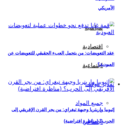
الأمريكي
سياسية
اقتصادية
عقد التعويضات: من يتحمل العبء الحقيقي للتعويضات عن
العبودية؟
اجتماعية
تقدير موقف
جميع المواد
إثيوبيا وإريتريا وجبهة تيغراي: من يجر القرن الإفريقي إلى
اجتماعي
الحرب؟ (مناظرة افتراضية)