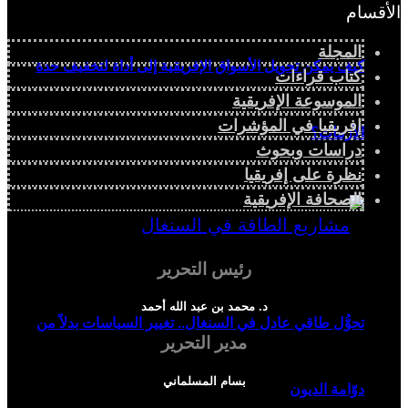
الأقسام
المجلة
كيف يمكن تحويل الأسواق الإفريقية إلى أداة لتخفيف حدة
كتاب قراءات
الموسوعة الإفريقية
إفريقيا في المؤشرات
الأزمات؟
دراسات وبحوث
نظرة على إفريقيا
الصحافة الإفريقية
رئيس التحرير
د. محمد بن عبد الله أحمد
تحوُّل طاقي عادل في السنغال.. تغيير السياسات بدلاً من
مدير التحرير
بسام المسلماني
دوّامة الديون