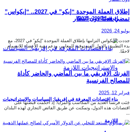
إطلاق العملة الموحدة “إيكو” في 2027.. “إيكواس”
تمضي قدمًا دون انتظار
إفريقيا (2000–2026)
يوليو 24, 2026
جددت الإيكواس التزامها بإطلاق العملة الموحدة "إيكو" في 2027، مع
بدء التطبيق بالدول المستوفية للمعايير، ودعم بقية الأعضاء للانضمام
لاحقًا.
الفرنك الإفريقي ما بين الماضي والحاضر كأداة
للمصالح الفرنسية
فبراير 12, 2025
بناء اقتصادات المعرفة في إفريقيا: السياسات والإستراتيجيات
جَنَت فرنسا العديد من المكاسب والمزايا؛ إذ أحكمت قبضتها على
اقتصادات هذه الدول، وتمكنت عن طريق الفائض التجاري لهذه البلدان
...
اللازمة