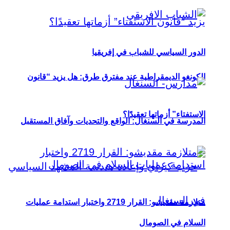
الدور السياسي للشباب في إفريقيا
الكونغو الديمقراطية عند مفترق طرق: هل يزيد “قانون
الاستفتاء” أزماتها تعقيدًا؟
المدرسة في السنغال: الواقع والتحديات وآفاق المستقبل
متلازمة مقديشو: القرار 2719 واختبار استدامة عمليات
السلام في الصومال