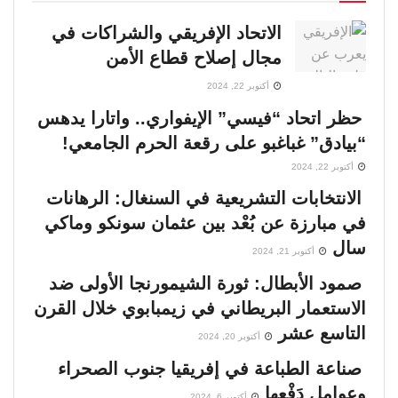
الاتحاد الإفريقي والشراكات في
مجال إصلاح قطاع الأمن
أكتوبر 22, 2024
حظر اتحاد “فيسي” الإيفواري.. واتارا يدهس
“بيادق” غباغبو على رقعة الحرم الجامعي!
أكتوبر 22, 2024
الانتخابات التشريعية في السنغال: الرهانات
في مبارزة عن بُعْد بين عثمان سونكو وماكي
سال
أكتوبر 21, 2024
صمود الأبطال: ثورة الشيمورنجا الأولى ضد
الاستعمار البريطاني في زيمبابوي خلال القرن
التاسع عشر
أكتوبر 20, 2024
صناعة الطباعة في إفريقيا جنوب الصحراء
وعوامل دَفْعها
أكتوبر 6, 2024