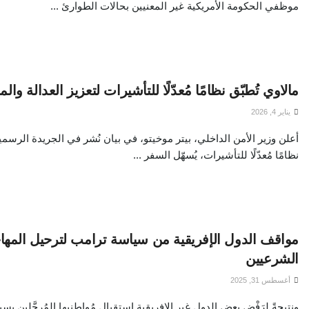
موظفي الحكومة الأمريكية غير المعنيين بحالات الطوارئ ...
مالاوي تُطبّق نظامًا مُعدّلًا للتأشيرات لتعزيز العدالة والم
يناير 4, 2026
أعلن وزير الأمن الداخلي، بيتر موخيتو، في بيان نُشر في الجريدة الرسمي
نظامًا مُعدّلًا للتأشيرات، يُسهّل السفر ...
مواقف الدول الإفريقية من سياسة ترامب لترحيل المها
الشرعيين
أغسطس 31, 2025
ونتيجةً لرَفْض بعض الدول غير الإفريقية استقبال مُواطنيها المُرحَّلين ب