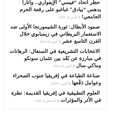
حظر اتحاد “فيسي” الإيفواري.. واتارا
يدهس “بيادق” غباغبو على رقعة الحرم
الجامعي!
أكتوبر 22, 2024
صمود الأبطال: ثورة الشيمورنجا الأولى ضد
الاستعمار البريطاني في زيمبابوي خلال
القرن التاسع عشر
أكتوبر 20, 2024
الانتخابات التشريعية في السنغال: الرهانات
في مبارزة عن بُعْد بين عثمان سونكو
وماكي سال
أكتوبر 21, 2024
صناعة الطباعة في إفريقيا جنوب الصحراء
وعوامل دَفْعها
أكتوبر 6, 2024
العلوم التطبيقية في إفريقيا القديمة: نظرة
في الأثر والمؤثرات
أغسطس 3, 2026