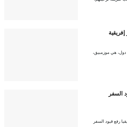
إفريقية
ادق البرلمان الغاني على اتفاقيات جديدة للإعفاء من التأشيرات مع 4 دول، هي موزمبيق،
 السفر
يا رفع قيود السفر