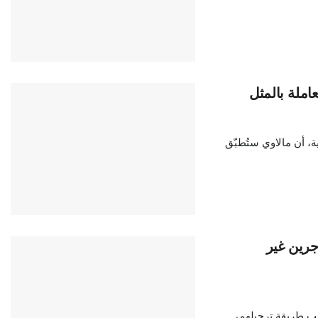
عاملة بالمثل
ة، أن مالاوي ستُطبّق
جرين غير
سبب طريقة ترحيلهم،