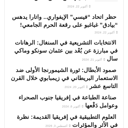
أكتوبر 22, 2024
حظر اتحاد “فيسي” الإيفواري.. واتارا يدهس
“بيادق” غباغبو على رقعة الحرم الجامعي!
أكتوبر 22, 2024
الانتخابات التشريعية في السنغال: الرهانات
في مبارزة عن بُعْد بين عثمان سونكو وماكي
سال
أكتوبر 21, 2024
صمود الأبطال: ثورة الشيمورنجا الأولى ضد
الاستعمار البريطاني في زيمبابوي خلال القرن
التاسع عشر
أكتوبر 20, 2024
صناعة الطباعة في إفريقيا جنوب الصحراء
وعوامل دَفْعها
أكتوبر 6, 2024
العلوم التطبيقية في إفريقيا القديمة: نظرة
في الأثر والمؤثرات
أغسطس 3, 2026