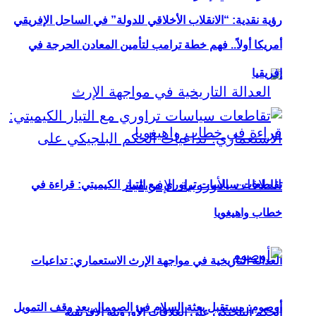
رؤية نقدية: “الانقلاب الأخلاقي للدولة” في الساحل الإفريقي
أمريكا أولاً.. فهم خطة ترامب لتأمين المعادن الحرجة في
إفريقيا
تقاطعات سياسات تراوري مع التيار الكيميتي: قراءة في
خطاب واهيغويا
العدالة التاريخية في مواجهة الإرث الاستعماري: تداعيات
أوصوم: مستقبل بعثة السلام في الصومال بعد وقف التمويل
الحكم البلجيكي على العلاقات الأوروبية الإفريقية