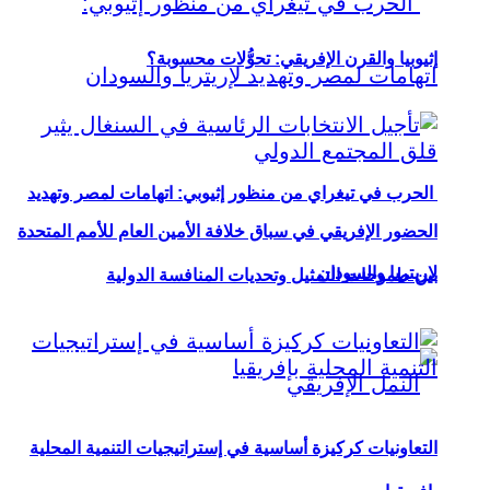
إثيوبيا والقرن الإفريقي: تحوُّلات محسوبة؟
الحرب في تيغراي من منظور إثيوبي: اتهامات لمصر وتهديد
الحضور الإفريقي في سباق خلافة الأمين العام للأمم المتحدة
لإريتريا والسودان
بين طموحات التمثيل وتحديات المنافسة الدولية
التعاونيات كركيزة أساسية في إستراتيجيات التنمية المحلية