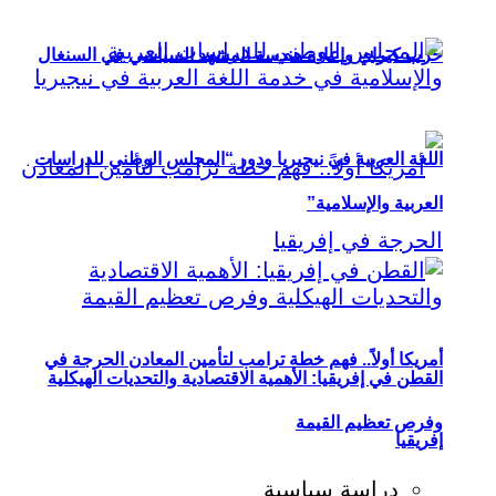
حزب كيراي وإعادة هندسة المشهد السياسي في السنغال
اللغة العربية في نيجيريا ودور “المجلس الوطني للدراسات
العربية والإسلامية”
أمريكا أولاً.. فهم خطة ترامب لتأمين المعادن الحرجة في
القطن في إفريقيا: الأهمية الاقتصادية والتحديات الهيكلية
وفرص تعظيم القيمة
إفريقيا
دراسة سياسية