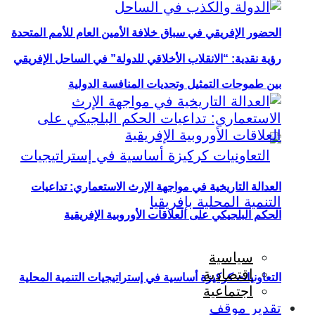
الحضور الإفريقي في سباق خلافة الأمين العام للأمم المتحدة
رؤية نقدية: “الانقلاب الأخلاقي للدولة” في الساحل الإفريقي
بين طموحات التمثيل وتحديات المنافسة الدولية
العدالة التاريخية في مواجهة الإرث الاستعماري: تداعيات
الحكم البلجيكي على العلاقات الأوروبية الإفريقية
سياسية
اقتصادية
التعاونيات كركيزة أساسية في إستراتيجيات التنمية المحلية
اجتماعية
تقدير موقف