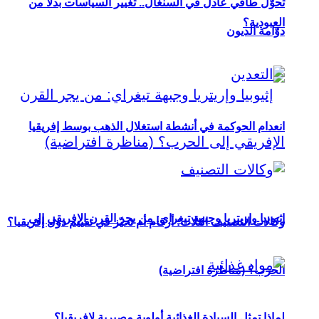
تحوُّل طاقي عادل في السنغال.. تغيير السياسات بدلاً من
العبودية؟
دوّامة الديون
انعدام الحوكمة في أنشطة استغلال الذهب بوسط إفريقيا
إثيوبيا وإريتريا وجبهة تيغراي: من يجر القرن الإفريقي إلى
وكالات التصنيف الثلاث: أرقام أم تحيّز في تقييم دول إفريقيا؟
الحرب؟ (مناظرة افتراضية)
لماذا تمثل السيادة الغذائية أولوية مصيرية لإفريقيا؟