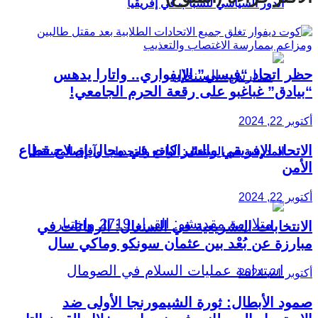
الدور السياسي للشباب في إفريقيا
حظر اتحاد “فيسي” الإيفواري.. واتارا يدهس
“بيادق” غباغبو على رقعة الحرم الجامعي!
أكتوبر 22, 2024
الاتحاد الإفريقي والشراكات في مجال إصلاح قطاع
المدرسة في السنغال: الواقع والتحديات وآفاق المستقبل
الأمن
أكتوبر 22, 2024
الانتخابات التشريعية في السنغال: الرهانات في
مبارزة عن بُعْد بين عثمان سونكو وماكي سال
أكتوبر 21, 2024
صمود الأبطال: ثورة الشيمورنجا الأولى ضد