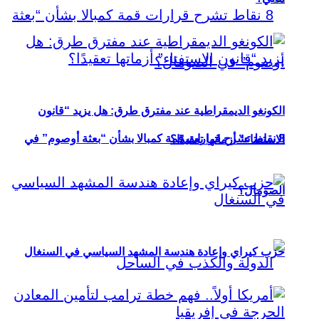
الكونغو الديمقراطية عند مفترق طرق: هل يزيد “قانون
8 نقاط تشرح قرارات قمة كمبالا بشأن “بعثة أوصوم” في
الاستفتاء” أزماتها تعقيدًا؟
الصومال؟
حزب كيراي وإعادة هندسة المشهد السياسي في السنغال