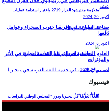
الاستعمار البريطاني في زيمبابوي خلال القرن التاسع
عشر
متلازمة مقديشو: القرار 2719 واختبار استدامة عمليات
أكتوبر 20, 2024
صناعة الطباعة في إفريقيا جنوب الصحراء وعوامل
السلام في الصومال
دَفْعها
أكتوبر 6, 2024
العلوم التطبيقية في إفريقيا القديمة: نظرة في الأثر
والمؤثرات
أغسطس 3, 2026
فيسبوك
اللغة العربية في نيجيريا ودور “المجلس الوطني للدراسات