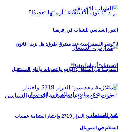
الدور السياسي للشباب في إفريقيا
الكونغو الديمقراطية عند مفترق طرق: هل يزيد “قانون
الاستفتاء” أزماتها تعقيدًا؟
المدرسة في السنغال: الواقع والتحديات وآفاق المستقبل
متلازمة مقديشو: القرار 2719 واختبار استدامة عمليات
السلام في الصومال