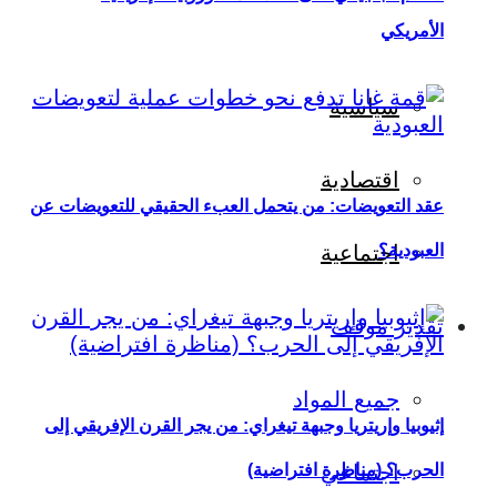
الأمريكي
سياسية
اقتصادية
عقد التعويضات: من يتحمل العبء الحقيقي للتعويضات عن
العبودية؟
اجتماعية
تقدير موقف
جميع المواد
إثيوبيا وإريتريا وجبهة تيغراي: من يجر القرن الإفريقي إلى
اجتماعي
الحرب؟ (مناظرة افتراضية)