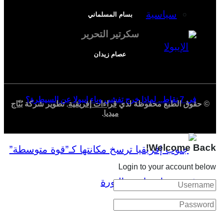
سياسية
بسام المسلماني
سكرتير التحرير
عصام زيدان
في 7 نقاط.. لماذا خرج تفشي وباء إيبولا عن السيطرة؟
© حقوق الطبع محفوظة لدي
قراءات إفريقية
. تطوير شركة
بُنّاج
ميديا
.
Welcome Back!
Login to your account below