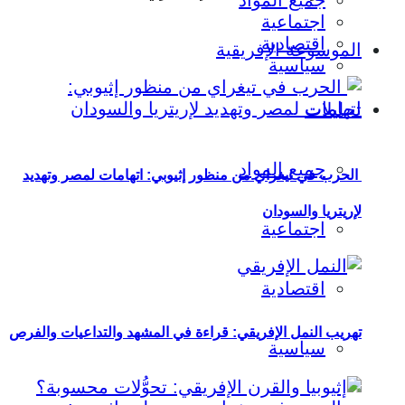
جميع المواد
اجتماعية
اقتصادية
الموسوعة الإفريقية
سياسية
تحليلات
جميع المواد
الحرب في تيغراي من منظور إثيوبي: اتهامات لمصر وتهديد
لإريتريا والسودان
اجتماعية
اقتصادية
تهريب النمل الإفريقي: قراءة في المشهد والتداعيات والفرص
سياسية