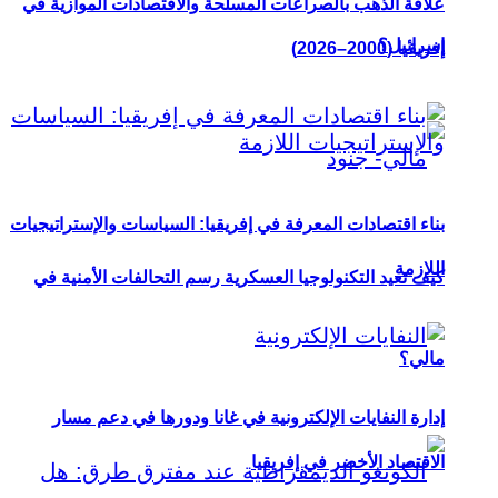
علاقة الذهب بالصراعات المسلحة والاقتصادات الموازية في
إسرائيل؟
إفريقيا (2000–2026)
بناء اقتصادات المعرفة في إفريقيا: السياسات والإستراتيجيات
اللازمة
كيف تعيد التكنولوجيا العسكرية رسم التحالفات الأمنية في
مالي؟
إدارة النفايات الإلكترونية في غانا ودورها في دعم مسار
الاقتصاد الأخضر في إفريقيا