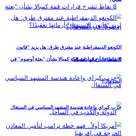
الكونغو الديمقراطية عند مفترق طرق: هل يزيد “قانون
8 نقاط تشرح قرارات قمة كمبالا بشأن “بعثة أوصوم” في
الاستفتاء” أزماتها تعقيدًا؟
الصومال؟
حزب كيراي وإعادة هندسة المشهد السياسي في السنغال