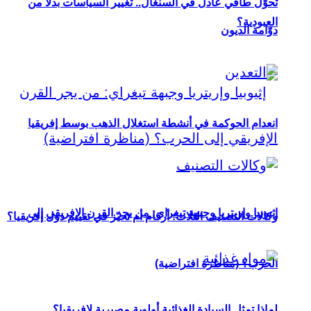
تحوُّل طاقي عادل في السنغال.. تغيير السياسات بدلاً من
العبودية؟
دوّامة الديون
انعدام الحوكمة في أنشطة استغلال الذهب بوسط إفريقيا
إثيوبيا وإريتريا وجبهة تيغراي: من يجر القرن الإفريقي إلى
وكالات التصنيف الثلاث: أرقام أم تحيّز في تقييم دول إفريقيا؟
الحرب؟ (مناظرة افتراضية)
لماذا تمثل السيادة الغذائية أولوية مصيرية لإفريقيا؟