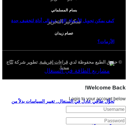
بسام المسلماني
كيف يمكن تحويل الأسواق الإفريقية إلى أداة لتخفيف حدة
سكرتير التحرير
عصام زيدان
الأزمات؟
© حقوق الطبع محفوظة لدي
قراءات إفريقية
. تطوير شركة
بُنّاج
ميديا
.
Welcome Back!
Login to your account below
تحوُّل طاقي عادل في السنغال.. تغيير السياسات بدلاً من
دوّامة الديون