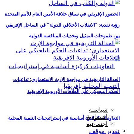
الحضور الإفريقي في سباق خلافة الأمين العام للأمم المتحدة
رؤية نقدية: “الانقلاب الأخلاقي للدولة” في الساحل الإفريقي
بين طموحات التمثيل وتحديات المنافسة الدولية
العدالة التاريخية في مواجهة الإرث الاستعماري: تداعيات
الحكم البلجيكي على العلاقات الأوروبية الإفريقية
سياسية
اقتصادية
التعاونيات كركيزة أساسية في إستراتيجيات التنمية المحلية
اجتماعية
تقدير موقف