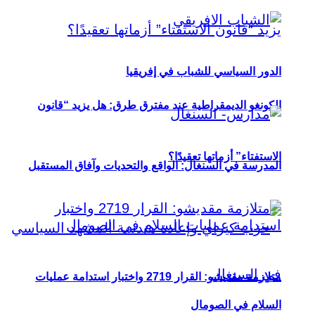
الدور السياسي للشباب في إفريقيا
الكونغو الديمقراطية عند مفترق طرق: هل يزيد “قانون
الاستفتاء” أزماتها تعقيدًا؟
المدرسة في السنغال: الواقع والتحديات وآفاق المستقبل
متلازمة مقديشو: القرار 2719 واختبار استدامة عمليات
السلام في الصومال