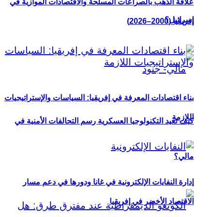
علاقة الذهب بالصراعات المسلحة والاقتصادات الموازية في
إسرائيل؟
إفريقيا (2000–2026)
بناء اقتصادات المعرفة في إفريقيا: السياسات والإستراتيجيات
اللازمة
كيف تعيد التكنولوجيا العسكرية رسم التحالفات الأمنية في
مالي؟
إدارة النفايات الإلكترونية في غانا ودورها في دعم مسار
الاقتصاد الأخضر في إفريقيا