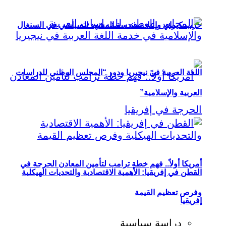
حزب كيراي وإعادة هندسة المشهد السياسي في السنغال
اللغة العربية في نيجيريا ودور “المجلس الوطني للدراسات
العربية والإسلامية”
أمريكا أولاً.. فهم خطة ترامب لتأمين المعادن الحرجة في
القطن في إفريقيا: الأهمية الاقتصادية والتحديات الهيكلية
وفرص تعظيم القيمة
إفريقيا
دراسة سياسية