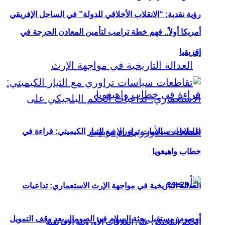
رؤية نقدية: “الانقلاب الأخلاقي للدولة” في الساحل الإفريقي
أمريكا أولاً.. فهم خطة ترامب لتأمين المعادن الحرجة في
إفريقيا
تقاطعات سياسات تراوري مع التيار الكيميتي: قراءة في
خطاب واهيغويا
العدالة التاريخية في مواجهة الإرث الاستعماري: تداعيات
أوصوم: مستقبل بعثة السلام في الصومال بعد وقف التمويل
الحكم البلجيكي على العلاقات الأوروبية الإفريقية