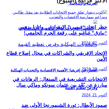
الأكثر قراءة (أسبوع)
العربية والإسلامية”
حظر اتحاد “فيسي” الإيفواري.. واتارا يدهس
“بيادق” غباغبو على رقعة الحرم الجامعي!
أكتوبر 22, 2024
الاتحاد الإفريقي والشراكات في مجال إصلاح قطاع
الأمن
أكتوبر 22, 2024
القطن في إفريقيا: الأهمية الاقتصادية والتحديات الهيكلية
الانتخابات التشريعية في السنغال: الرهانات في
مبارزة عن بُعْد بين عثمان سونكو وماكي سال
وفرص تعظيم القيمة
أكتوبر 21, 2024
صمود الأبطال: ثورة الشيمورنجا الأولى ضد