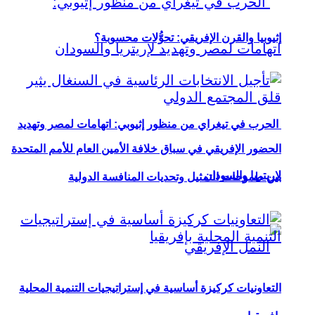
إثيوبيا والقرن الإفريقي: تحوُّلات محسوبة؟
الحرب في تيغراي من منظور إثيوبي: اتهامات لمصر وتهديد
الحضور الإفريقي في سباق خلافة الأمين العام للأمم المتحدة
لإريتريا والسودان
بين طموحات التمثيل وتحديات المنافسة الدولية
التعاونيات كركيزة أساسية في إستراتيجيات التنمية المحلية