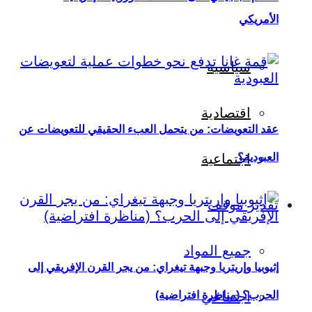
الأمريكي
سياسية
اقتصادية
عقد التعويضات: من يتحمل العبء الحقيقي للتعويضات عن
العبودية؟
اجتماعية
تقدير موقف
جميع المواد
إثيوبيا وإريتريا وجبهة تيغراي: من يجر القرن الإفريقي إلى
اجتماعي
الحرب؟ (مناظرة افتراضية)