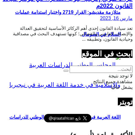
القانون 2022م
متلازمة مقديشو: القرار 2719 واختبار استدامة عمليات
مارس 16, 2023
تعد سيادة القانون إحدى أهم الركائز الأساسية لتحقيق العدالة
والإنصاف القانوني والقضائي؛ كونها تستهدف البحث في مصداقية
السلام في الصومال
وحيادية القانون، وتطبيقه ...
ابحث في الموقع
لا توجد نتيجة
مشاهدة جميع النتائج
يشغل حاليا
تويتر
اللغة العربية في نيجيريا ودور “المجلس الوطني للدراسات