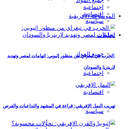
جميع المواد
اجتماعية
اقتصادية
الموسوعة الإفريقية
سياسية
تحليلات
جميع المواد
الحرب في تيغراي من منظور إثيوبي: اتهامات لمصر وتهديد
لإريتريا والسودان
اجتماعية
اقتصادية
تهريب النمل الإفريقي: قراءة في المشهد والتداعيات والفرص
سياسية