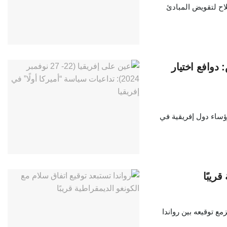
ض إن جنوب إفريقيا استغلت رئاستها لمجموعة الـ20 كسلاح لتقويض المبادئ
 دوافع اختيار
ؤساء دول إفريقية في
ريبًا
مع توقيعه بين رواندا