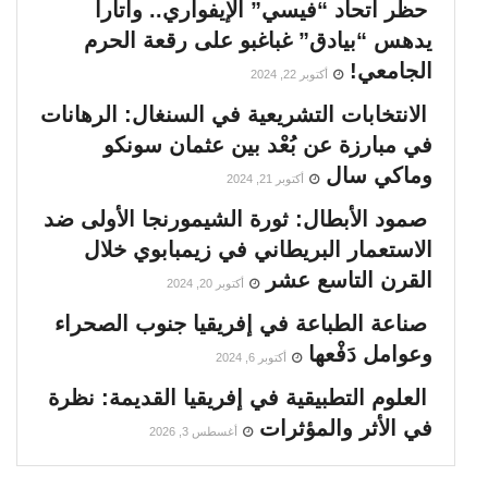
حظر اتحاد “فيسي” الإيفواري.. واتارا
يدهس “بيادق” غباغبو على رقعة الحرم
الجامعي!
أكتوبر 22, 2024
الانتخابات التشريعية في السنغال: الرهانات
في مبارزة عن بُعْد بين عثمان سونكو
وماكي سال
أكتوبر 21, 2024
صمود الأبطال: ثورة الشيمورنجا الأولى ضد
الاستعمار البريطاني في زيمبابوي خلال
القرن التاسع عشر
أكتوبر 20, 2024
صناعة الطباعة في إفريقيا جنوب الصحراء
وعوامل دَفْعها
أكتوبر 6, 2024
العلوم التطبيقية في إفريقيا القديمة: نظرة
في الأثر والمؤثرات
أغسطس 3, 2026