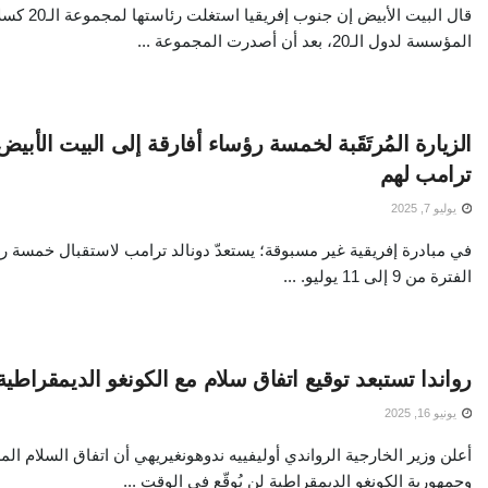
قال البيت الأبي
المؤسسة لدول الـ20، بعد أن أصدرت المجموعة ...
الزيارة المُرتَقَبة لخمسة رؤساء أفارقة إلى البيت الأبيض:
ترامب لهم
يوليو 7, 2025
في مبادرة إفريقية غير مسبوقة؛ يستعدّ دونالد ترامب لاستقبال خمسة ر
الفترة من 9 إلى 11 يوليو. ...
رواندا تستبعد توقيع اتفاق سلام مع الكونغو الديمقراطية ق
يونيو 16, 2025
أعلن وزير الخارجية الرواندي أوليفييه ندوهونغيريهي أن اتفاق السلام المز
وجمهورية الكونغو الديمقراطية لن يُوقّع في الوقت ...