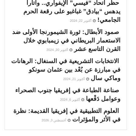
حظر اتحاد “فيسي” الإيفواري.. واتارا
يدهس “بيادق” غباغبو على رقعة الحرم
الجامعي!
أكتوبر 22, 2024
صمود الأبطال: ثورة الشيمورنجا الأولى ضد
الاستعمار البريطاني في زيمبابوي خلال
القرن التاسع عشر
أكتوبر 20, 2024
الانتخابات التشريعية في السنغال: الرهانات
في مبارزة عن بُعْد بين عثمان سونكو
وماكي سال
أكتوبر 21, 2024
صناعة الطباعة في إفريقيا جنوب الصحراء
وعوامل دَفْعها
أكتوبر 6, 2024
العلوم التطبيقية في إفريقيا القديمة: نظرة
في الأثر والمؤثرات
أغسطس 3, 2026