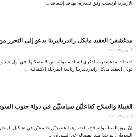
الإريترية ارتبطت وفق تقديره، بهدف إضعاف ...
مدغشقر: العقيد مايكل راندريانيرينا يدعو إلى التحرر من 
يونيو 28, 2026
احتفلت مدغشقر، بالذكرى السادسة والستين لاستقلالها، في أول عيد وط
تولي العقيد مايكل راندريانيرينا رئاسة المرحلة الانتقالية ...
القبيلة والسلاح كفاعلَيْن سياسيَّيْن في دولة جنوب السو
يناير 28, 2026
إنّ بروز القبيلة والسلاح، باعتبارهما عنصرَيْن حاسمَيْن في تشكيل ال
السودان، لم يبدأ منذ انفصاله عن السودان، ...