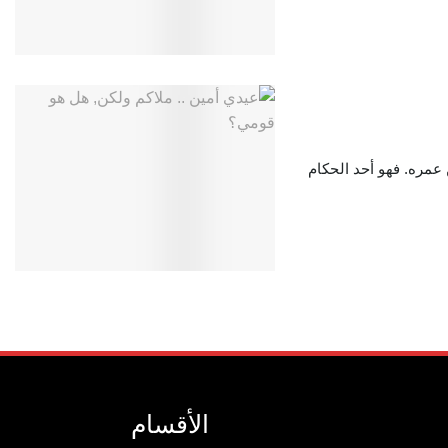
دا، أحد الرؤساء الأوغنديين السابقين الذي توفي في 78 من عمره. فهو أحد الحكام
الأقسام