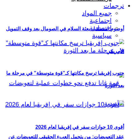
ترجمات
جميع المواد
اجتماعية
اقتصادية
أوصوم: مستقبل بعثة السلام في الصومال بعد وقف التمويل
سياسية
الأمريكي
جنوب إفريقيا ترسخ مكانتها كـ”قوة متوسطة” في مرحلة ما
بعد الثورة
أقوى 10 جوازات سفر في إفريقيا لعام 2026
عقد التعويضات: من يتحمل العبء الحقيقي للتعويضات عن