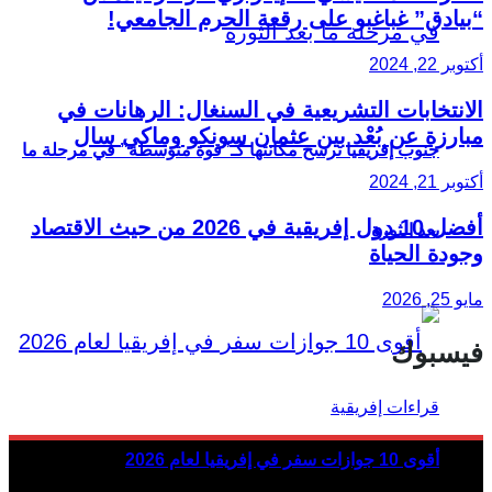
“بيادق” غباغبو على رقعة الحرم الجامعي!
أكتوبر 22, 2024
الانتخابات التشريعية في السنغال: الرهانات في
مبارزة عن بُعْد بين عثمان سونكو وماكي سال
جنوب إفريقيا ترسخ مكانتها كـ”قوة متوسطة” في مرحلة ما
أكتوبر 21, 2024
أفضل 10 دول إفريقية في 2026 من حيث الاقتصاد
بعد الثورة
وجودة الحياة
مايو 25, 2026
فيسبوك
أقوى 10 جوازات سفر في إفريقيا لعام 2026