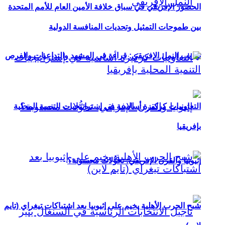
الحضور الإفريقي في سباق خلافة الأمين العام للأمم المتحدة
بين طموحات التمثيل وتحديات المنافسة الدولية
تهريب النمل الإفريقي: قراءة في المشهد والتداعيات والفرص
التعاونيات كركيزة أساسية في إستراتيجيات التنمية المحلية
بإفريقيا
إثيوبيا والقرن الإفريقي: تحوُّلات محسوبة؟
شبح الحرب الأهلية يخيم على إثيوبيا بعد اشتباكات تيغراي (تايم