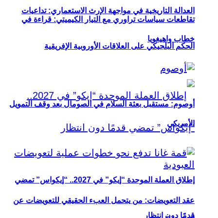
العدالة التاريخية في مواجهة الإرث الاستعماري: تداعيات
تقاطعات سياسات تراوري مع التيار الكيميتي: قراءة في
خطاب واهيغويا
الحكم البلجيكي على العلاقات الأوروبية الإفريقية
أوصوم: مستقبل بعثة السلام في الصومال بعد وقف التمويل
الأمريكي
إطلاق العملة الموحدة “إيكو” في 2027.. “إيكواس” تمضي
عقد التعويضات: من يتحمل العبء الحقيقي للتعويضات عن
قدمًا دون انتظار