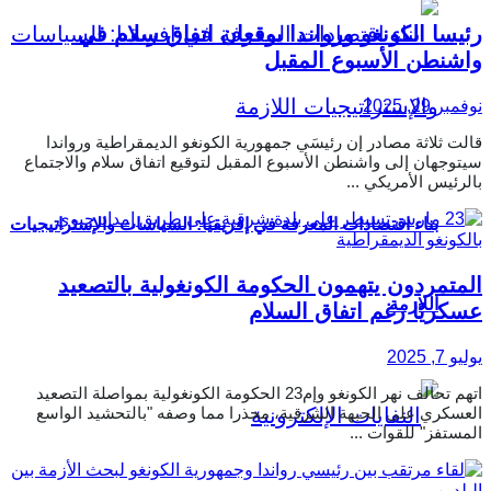
رئيسا الكونغو ورواندا يوقعان اتفاق سلام في
واشنطن الأسبوع المقبل
نوفمبر 29, 2025
قالت ثلاثة مصادر إن رئيسَي جمهورية الكونغو الديمقراطية ورواندا
سيتوجهان إلى واشنطن الأسبوع المقبل لتوقيع اتفاق سلام والاجتماع
بالرئيس الأمريكي ...
بناء اقتصادات المعرفة في إفريقيا: السياسات والإستراتيجيات
المتمردون يتهمون الحكومة الكونغولية بالتصعيد
اللازمة
عسكريًا رغم اتفاق السلام
يوليو 7, 2025
اتهم تحالف نهر الكونغو وإم23 الحكومة الكونغولية بمواصلة التصعيد
العسكري على الجبهة الشرقية، محذرا مما وصفه "بالتحشيد الواسع
المستفز" للقوات ...