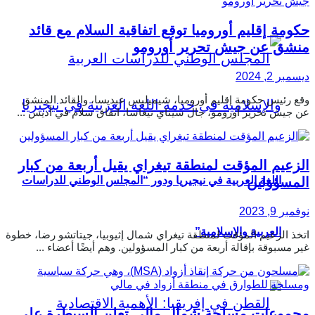
حكومة إقليم أوروميا توقع اتفاقية السلام مع قائد
منشق عن جيش تحرير أورومو
ديسمبر 2, 2024
وقع رئيس حكومة إقليم أوروميا، شيميليس عبديسا، والقائد المنشق
عن جيش تحرير أورومو، جال سيناي نيغاسا، اتفاق سلام في أديس ...
الزعيم المؤقت لمنطقة تيغراي يقيل أربعة من كبار
المسؤولين
اللغة العربية في نيجيريا ودور “المجلس الوطني للدراسات
نوفمبر 9, 2023
العربية والإسلامية”
اتخذ الزعيم المؤقت لمنطقة تيغراي شمال إثيوبيا، جيتاتشو رضا، خطوة
غير مسبوقة بإقالة أربعة من كبار المسؤولين. وهم أيضًا أعضاء ...
مجموعات مسلحة شمال مالي تعلن السيطرة على