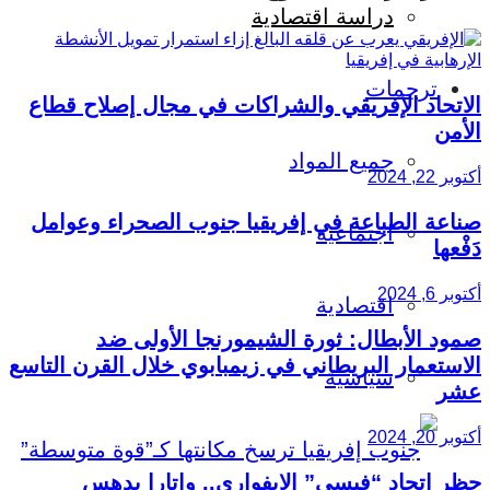
دراسة اقتصادية
ترجمات
الاتحاد الإفريقي والشراكات في مجال إصلاح قطاع
الأمن
جميع المواد
أكتوبر 22, 2024
صناعة الطباعة في إفريقيا جنوب الصحراء وعوامل
اجتماعية
دَفْعها
أكتوبر 6, 2024
اقتصادية
صمود الأبطال: ثورة الشيمورنجا الأولى ضد
الاستعمار البريطاني في زيمبابوي خلال القرن التاسع
سياسية
عشر
أكتوبر 20, 2024
حظر اتحاد “فيسي” الإيفواري.. واتارا يدهس