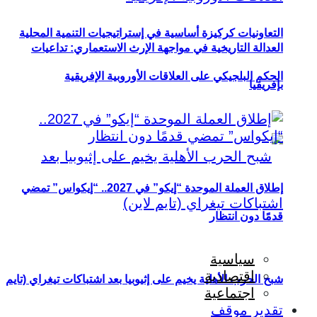
التعاونيات كركيزة أساسية في إستراتيجيات التنمية المحلية
العدالة التاريخية في مواجهة الإرث الاستعماري: تداعيات
الحكم البلجيكي على العلاقات الأوروبية الإفريقية
بإفريقيا
إطلاق العملة الموحدة “إيكو” في 2027.. “إيكواس” تمضي
قدمًا دون انتظار
سياسية
اقتصادية
شبح الحرب الأهلية يخيم على إثيوبيا بعد اشتباكات تيغراي (تايم
اجتماعية
تقدير موقف