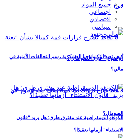
جميع المواد
لاين)
اجتماعي
اقتصادي
سياسي
كيف تعيد التكنولوجيا العسكرية رسم التحالفات الأمنية في
مالي؟
8 نقاط تشرح قرارات قمة كمبالا بشأن “بعثة أوصوم” في
الصومال؟
الكونغو الديمقراطية عند مفترق طرق: هل يزيد “قانون
الاستفتاء” أزماتها تعقيدًا؟