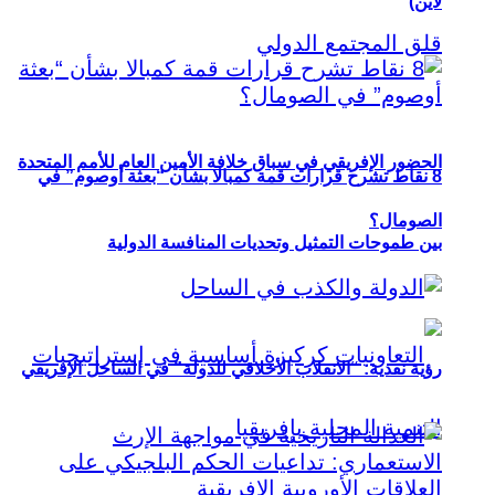
لاين)
الحضور الإفريقي في سباق خلافة الأمين العام للأمم المتحدة
8 نقاط تشرح قرارات قمة كمبالا بشأن “بعثة أوصوم” في
الصومال؟
بين طموحات التمثيل وتحديات المنافسة الدولية
رؤية نقدية: “الانقلاب الأخلاقي للدولة” في الساحل الإفريقي