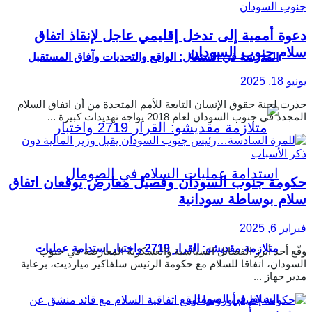
دعوة أممية إلى تدخل إقليمي عاجل لإنقاذ اتفاق
سلام جنوب السودان
المدرسة في السنغال: الواقع والتحديات وآفاق المستقبل
يونيو 18, 2025
حذرت لجنة حقوق الإنسان التابعة للأمم المتحدة من أن اتفاق السلام
المجدد في جنوب السودان لعام 2018 يواجه تهديدات كبيرة ...
حكومة جنوب السودان وفصيل معارض يوقعان اتفاق
سلام بوساطة سودانية
فبراير 6, 2025
متلازمة مقديشو: القرار 2719 واختبار استدامة عمليات
وقّع أحد أبرز الفصائل السياسية والعسكرية المعارضة في جنوب
السودان، اتفاقا للسلام مع حكومة الرئيس سلفاكير ميارديت، برعاية
مدير جهاز ...
السلام في الصومال