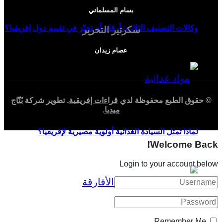
بسام المسلماني
وكالات التصنيف الثلاث: أرقام أم تحيّز في تقييم دول إفريقيا؟
سكرتير التحرير
عصام زيدان
© حقوق الطبع محفوظة لدي
قراءات إفريقية
. تطوير شركة
بُنّاج
ميديا
.
لماذا تمثل السيادة الغذائية أولوية مصيرية لإفريقيا؟
Welcome Back!
Login to your account below
Remember Me