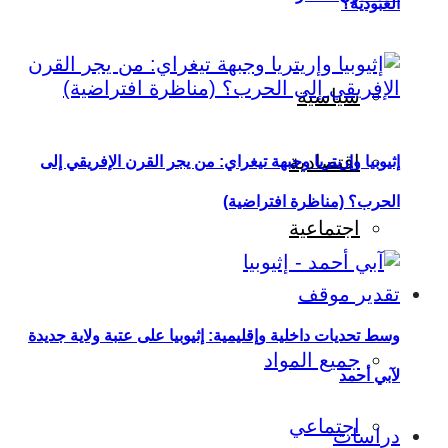
العبودية؟
سياسية
اقتصادية
إثيوبيا وإريتريا وجبهة تيغراي: من يجر القرن الإفريقي إلى
الحرب؟ (مناظرة افتراضية)
اجتماعية
تقدير موقف
وسط تحديات داخلية وإقليمية: إثيوبيا على عتبة ولاية جديدة
جميع المواد
لآبي أحمد
اجتماعي
دراسات