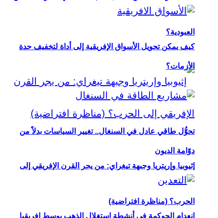
العبودية؟
كيف يمكن تحويل الأسواق الإفريقية إلى أداة لتخفيف حدة
الأزمات؟
تحوُّل طاقي عادل في السنغال.. تغيير السياسات بدلاً من
دوّامة الديون
إثيوبيا وإريتريا وجبهة تيغراي: من يجر القرن الإفريقي إلى
الحرب؟ (مناظرة افتراضية)
انعدام الحوكمة في أنشطة استغلال الذهب بوسط إفريقيا