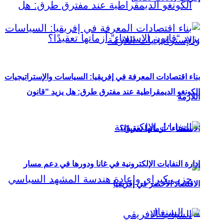
بناء اقتصادات المعرفة في إفريقيا: السياسات والإستراتيجيات
الكونغو الديمقراطية عند مفترق طرق: هل يزيد “قانون
اللازمة
الاستفتاء” أزماتها تعقيدًا؟
إدارة النفايات الإلكترونية في غانا ودورها في دعم مسار
الاقتصاد الأخضر في إفريقيا