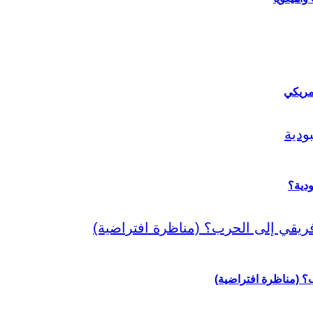
مريكي
دية؟
رب؟ (مناظرة افتراضية)