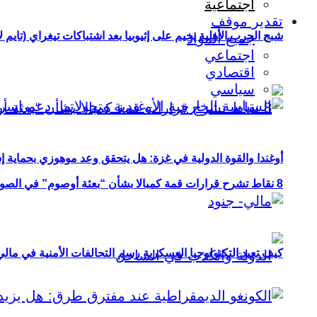
اجتماعية
تقدير موقف
شبح الحرب الأهلية يخيم على إثيوبيا بعد اشتباكات تيغراي (تايم ل
جميع المواد
اجتماعي
اقتصادي
سياسي
أوغندا والقوة الدولية في غزة: هل يتحقق وعد موهوزي بحماية إ
8 نقاط تشرح قرارات قمة كمبالا بشأن “بعثة أوصوم” في الصومال؟
كيف تعيد التكنولوجيا العسكرية رسم التحالفات الأمنية في مال