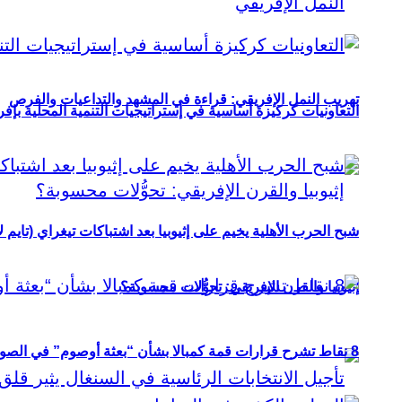
تهريب النمل الإفريقي: قراءة في المشهد والتداعيات والفرص
التعاونيات كركيزة أساسية في إستراتيجيات التنمية المحلية بإفري
شبح الحرب الأهلية يخيم على إثيوبيا بعد اشتباكات تيغراي (تايم ل
إثيوبيا والقرن الإفريقي: تحوُّلات محسوبة؟
8 نقاط تشرح قرارات قمة كمبالا بشأن “بعثة أوصوم” في الصومال؟