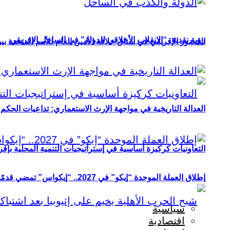
رؤية نقدية: “الانقلاب الأخلاقي للدولة” في الساحل الإفريقي
الحضور الإفريقي في سباق خلافة الأمين العام للأمم المتحدة ب
العدالة التاريخية في مواجهة الإرث الاستعماري: تداعيات الحكم ا
التعاونيات كركيزة أساسية في إستراتيجيات التنمية المحلية بإفري
إطلاق العملة الموحدة “إيكو” في 2027.. “إيكواس” تمضي قدمًا دون انتظار
سياسية
اقتصادية