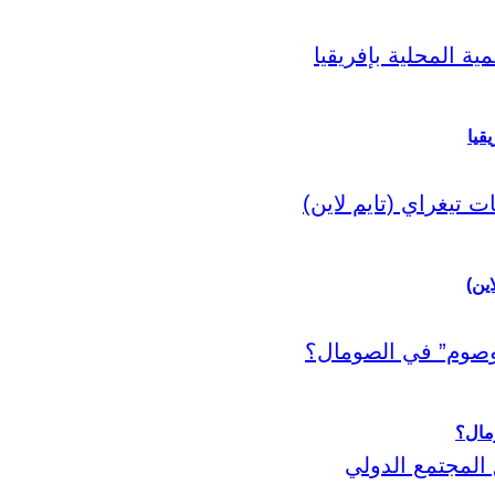
قيا
اين)