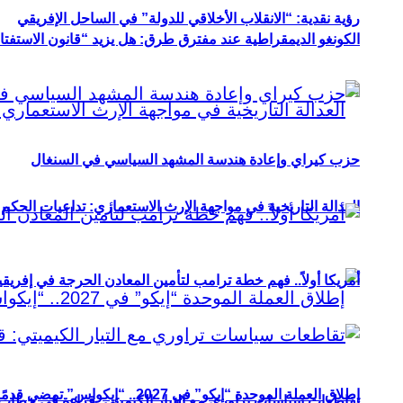
رؤية نقدية: “الانقلاب الأخلاقي للدولة” في الساحل الإفريقي
الكونغو الديمقراطية عند مفترق طرق: هل يزيد “قانون الاستفتاء” 
حزب كيراي وإعادة هندسة المشهد السياسي في السنغال
العدالة التاريخية في مواجهة الإرث الاستعماري: تداعيات الحكم ا
أمريكا أولاً.. فهم خطة ترامب لتأمين المعادن الحرجة في إفريقي
إطلاق العملة الموحدة “إيكو” في 2027.. “إيكواس” تمضي قدمًا دون انتظار
تقاطعات سياسات تراوري مع التيار الكيميتي: قراءة في خطاب و