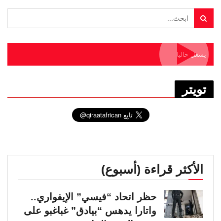
يشغل حاليا
تويتر
الأكثر قراءة (أسبوع)
حظر اتحاد “فيسي” الإيفواري..
واتارا يدهس “بيادق” غباغبو على