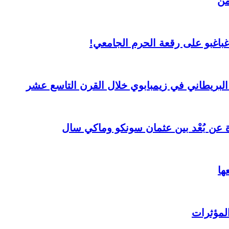
من
غباغبو على رقعة الحرم الجامعي!
 البريطاني في زيمبابوي خلال القرن التاسع عشر
ة عن بُعْد بين عثمان سونكو وماكي سال
ها
المؤثرات