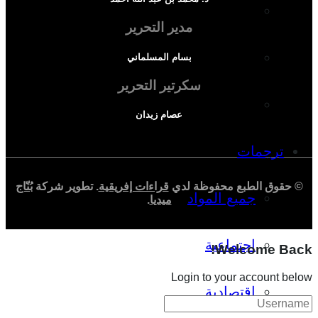
دراسة سياسية
مدير التحرير
دراسة اجتماعية
بسام المسلماني
سكرتير التحرير
دراسة اقتصادية
عصام زيدان
ترجمات
© حقوق الطبع محفوظة لدي
قراءات إفريقية
. تطوير شركة
بُنّاج
جميع المواد
ميديا
.
اجتماعية
Welcome Back!
Login to your account below
اقتصادية