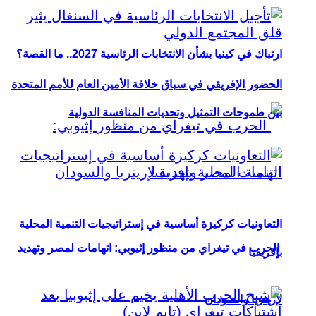
ارتباك في كينيا بشأن الانتخابات الرئاسية 2027.. ما القصة؟
الحضور الإفريقي في سباق خلافة الأمين العام للأمم المتحدة
بين طموحات التمثيل وتحديات المنافسة الدولية
التعاونيات كركيزة أساسية في إستراتيجيات التنمية المحلية
الحرب في تيغراي من منظور إثيوبي: اتهامات لمصر وتهديد
بإفريقيا
لإريتريا والسودان