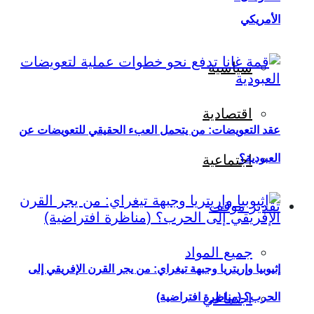
الأمريكي
سياسية
اقتصادية
عقد التعويضات: من يتحمل العبء الحقيقي للتعويضات عن
العبودية؟
اجتماعية
تقدير موقف
جميع المواد
إثيوبيا وإريتريا وجبهة تيغراي: من يجر القرن الإفريقي إلى
اجتماعي
الحرب؟ (مناظرة افتراضية)