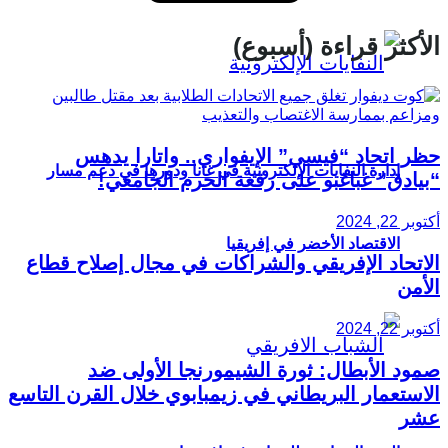
الأكثر قراءة (أسبوع)
حظر اتحاد “فيسي” الإيفواري.. واتارا يدهس
إدارة النفايات الإلكترونية في غانا ودورها في دعم مسار
“بيادق” غباغبو على رقعة الحرم الجامعي!
أكتوبر 22, 2024
الاقتصاد الأخضر في إفريقيا
الاتحاد الإفريقي والشراكات في مجال إصلاح قطاع
الأمن
أكتوبر 22, 2024
صمود الأبطال: ثورة الشيمورنجا الأولى ضد
الاستعمار البريطاني في زيمبابوي خلال القرن التاسع
عشر