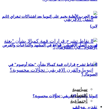
شبح الحرب الأهلية يخيم على إثيوبيا بعد اشتباكات تيغراي (تايم
لاين)
تهريب النمل الإفريقي: قراءة في المشهد والتداعيات والفرص
8 نقاط تشرح قرارات قمة كمبالا بشأن “بعثة أوصوم” في
الصومال؟
سياسية
اقتصادية
إثيوبيا والقرن الإفريقي: تحوُّلات محسوبة؟
اجتماعية
تقدير موقف