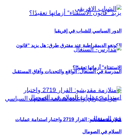
الدور السياسي للشباب في إفريقيا
الكونغو الديمقراطية عند مفترق طرق: هل يزيد “قانون
الاستفتاء” أزماتها تعقيدًا؟
المدرسة في السنغال: الواقع والتحديات وآفاق المستقبل
متلازمة مقديشو: القرار 2719 واختبار استدامة عمليات
السلام في الصومال