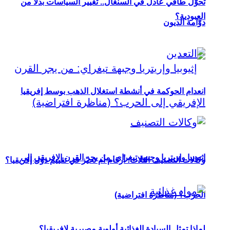
تحوُّل طاقي عادل في السنغال.. تغيير السياسات بدلاً من
العبودية؟
دوّامة الديون
انعدام الحوكمة في أنشطة استغلال الذهب بوسط إفريقيا
إثيوبيا وإريتريا وجبهة تيغراي: من يجر القرن الإفريقي إلى
وكالات التصنيف الثلاث: أرقام أم تحيّز في تقييم دول إفريقيا؟
الحرب؟ (مناظرة افتراضية)
لماذا تمثل السيادة الغذائية أولوية مصيرية لإفريقيا؟