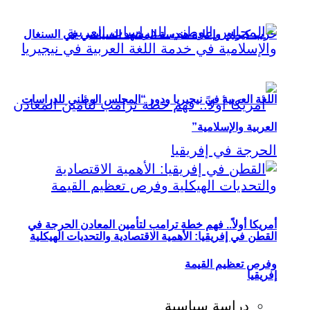
حزب كيراي وإعادة هندسة المشهد السياسي في السنغال
اللغة العربية في نيجيريا ودور “المجلس الوطني للدراسات
العربية والإسلامية”
أمريكا أولاً.. فهم خطة ترامب لتأمين المعادن الحرجة في
القطن في إفريقيا: الأهمية الاقتصادية والتحديات الهيكلية
وفرص تعظيم القيمة
إفريقيا
دراسة سياسية