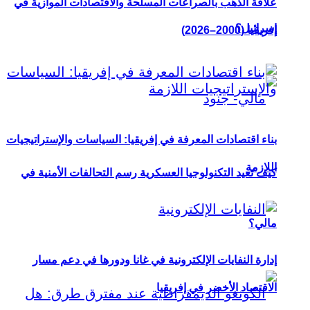
علاقة الذهب بالصراعات المسلحة والاقتصادات الموازية في
إسرائيل؟
إفريقيا (2000–2026)
بناء اقتصادات المعرفة في إفريقيا: السياسات والإستراتيجيات
اللازمة
كيف تعيد التكنولوجيا العسكرية رسم التحالفات الأمنية في
مالي؟
إدارة النفايات الإلكترونية في غانا ودورها في دعم مسار
الاقتصاد الأخضر في إفريقيا