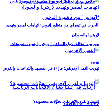
الحرب في تيغراي من منظور إثيوبي: اتهامات لمصر وتهديد
لإريتريا والسودان
توتر بين “تحالف دول الساحل” ونيجيريا بسبب تصريحات
تينوبو
تهريب النمل الإفريقي: قراءة في المشهد والتداعيات والفرص
إثيوبيا والقرن الإفريقي: تحوُّلات محسوبة؟