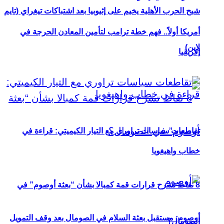
شبح الحرب الأهلية يخيم على إثيوبيا بعد اشتباكات تيغراي (تايم
أمريكا أولاً.. فهم خطة ترامب لتأمين المعادن الحرجة في
لاين)
إفريقيا
تقاطعات سياسات تراوري مع التيار الكيميتي: قراءة في
خطاب واهيغويا
8 نقاط تشرح قرارات قمة كمبالا بشأن “بعثة أوصوم” في
أوصوم: مستقبل بعثة السلام في الصومال بعد وقف التمويل
الصومال؟