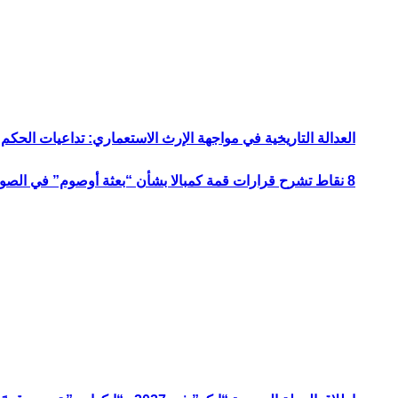
العدالة التاريخية في مواجهة الإرث الاستعماري: تداعيات الحكم ا
8 نقاط تشرح قرارات قمة كمبالا بشأن “بعثة أوصوم” في الصومال؟