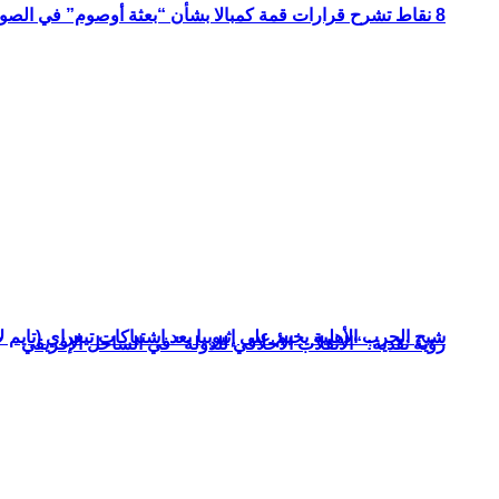
8 نقاط تشرح قرارات قمة كمبالا بشأن “بعثة أوصوم” في الصومال؟
شبح الحرب الأهلية يخيم على إثيوبيا بعد اشتباكات تيغراي (تايم ل
رؤية نقدية: “الانقلاب الأخلاقي للدولة” في الساحل الإفريقي