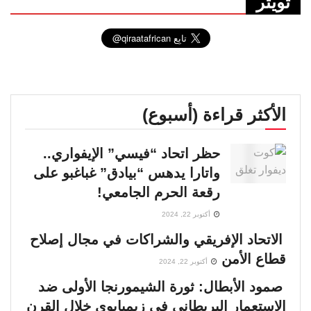
تويتر
00:05:14
انتخابات إثيوبيا 2026 .. هيمنة آبي أحمد تعمق
الانقسام
00:01:53
عودة إيبولا .. سلالة أشد فتكاً
الأكثر قراءة (أسبوع)
00:03:48
حظر اتحاد “فيسي” الإيفواري..
تأثيرات الحرب الأمريكية ـ الإسرائيلية ضد إيران
واتارا يدهس “بيادق” غباغبو على
على دول إفريقيا جنوب الصحراء
02:09:47
رقعة الحرم الجامعي!
أكتوبر 22, 2024
معركة الشرعية في الصومال
الاتحاد الإفريقي والشراكات في مجال إصلاح
00:01:30
قطاع الأمن
أكتوبر 22, 2024
السنغال .. صراع القصر والشارع
صمود الأبطال: ثورة الشيمورنجا الأولى ضد
00:03:02
الاستعمار البريطاني في زيمبابوي خلال القرن