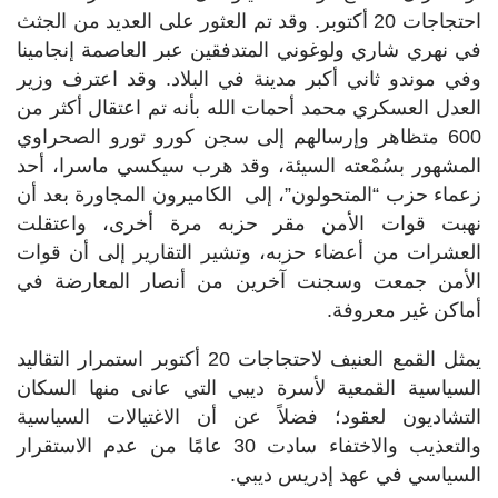
احتجاجات 20 أكتوبر. وقد تم العثور على العديد من الجثث
في نهري شاري ولوغوني المتدفقين عبر العاصمة إنجامينا
وفي موندو ثاني أكبر مدينة في البلاد. وقد اعترف وزير
العدل العسكري محمد أحمات الله بأنه تم اعتقال أكثر من
600 متظاهر وإرسالهم إلى سجن كورو تورو الصحراوي
المشهور بسُمْعته السيئة، وقد هرب سيكسي ماسرا، أحد
زعماء حزب “المتحولون”، إلى الكاميرون المجاورة بعد أن
نهبت قوات الأمن مقر حزبه مرة أخرى، واعتقلت
العشرات من أعضاء حزبه، وتشير التقارير إلى أن قوات
الأمن جمعت وسجنت آخرين من أنصار المعارضة في
أماكن غير معروفة.
يمثل القمع العنيف لاحتجاجات 20 أكتوبر استمرار التقاليد
السياسية القمعية لأسرة ديبي التي عانى منها السكان
التشاديون لعقود؛ فضلاً عن أن الاغتيالات السياسية
والتعذيب والاختفاء سادت 30 عامًا من عدم الاستقرار
السياسي في عهد إدريس ديبي.