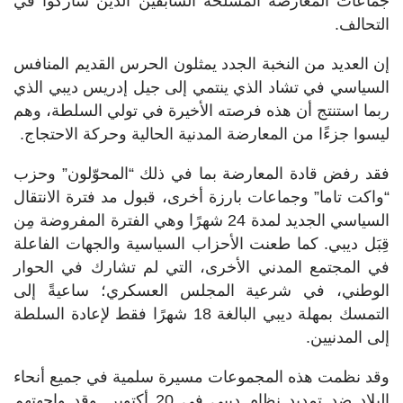
جماعات المعارضة المسلحة السابقين الذين شاركوا في
التحالف.
إن العديد من النخبة الجدد يمثلون الحرس القديم المنافس
السياسي في تشاد الذي ينتمي إلى جيل إدريس ديبي الذي
ربما استنتج أن هذه فرصته الأخيرة في تولي السلطة، وهم
ليسوا جزءًا من المعارضة المدنية الحالية وحركة الاحتجاج.
فقد رفض قادة المعارضة بما في ذلك “المحوّلون” وحزب
“واكت تاما” وجماعات بارزة أخرى، قبول مد فترة الانتقال
السياسي الجديد لمدة 24 شهرًا وهي الفترة المفروضة مِن
قِبَل ديبي. كما طعنت الأحزاب السياسية والجهات الفاعلة
في المجتمع المدني الأخرى، التي لم تشارك في الحوار
الوطني، في شرعية المجلس العسكري؛ ساعيةً إلى
التمسك بمهلة ديبي البالغة 18 شهرًا فقط لإعادة السلطة
إلى المدنيين.
وقد نظمت هذه المجموعات مسيرة سلمية في جميع أنحاء
البلاد ضد تمديد نظام ديبي في 20 أكتوبر. وقد واجهتهم