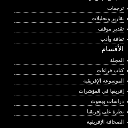
00:01:07
ترجمات
تقارير وتحليلات
بنين سباق رئاسي محتدم ومعارضة منقسمة
00:01:08
تقدير موقف
ثقافة وأدب
صدور العدد الثامن والستين من مجلة “قراءات
الأقسام
إفريقية”
00:04:50
المجلة
إيكواس … القوة المؤجلة تحدي الإرهاب في غرب
كتاب قراءات
إفريقيا
00:02:50
الموسوعة الإفريقية
إفريقيا في المؤشرات
حكاية الكرم الإفريقي من الجذور إلى الحاضر
00:03:02
دراسات وبحوث
نظرة على إفريقيا
إفريقيا بين نار الصراعات وشبكات السلاح العالمية
الصحافة الإفريقية
00:01:11