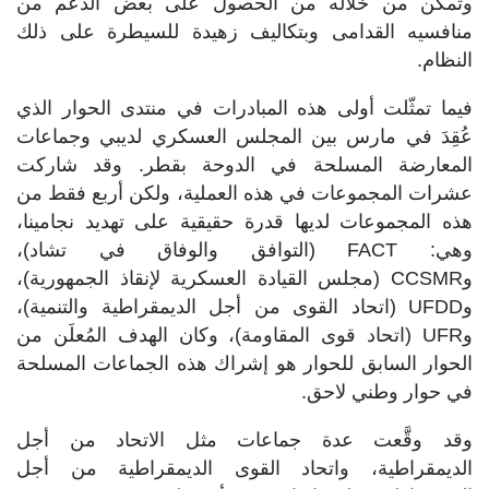
وتمكَّن من خلاله من الحصول على بعض الدعم من
منافسيه القدامى وبتكاليف زهيدة للسيطرة على ذلك
النظام.
فيما تمثّلت أولى هذه المبادرات في منتدى الحوار الذي
عُقِدَ في مارس بين المجلس العسكري لديبي وجماعات
المعارضة المسلحة في الدوحة بقطر. وقد شاركت
عشرات المجموعات في هذه العملية، ولكن أربع فقط من
هذه المجموعات لديها قدرة حقيقية على تهديد نجامينا،
وهي: FACT (التوافق والوفاق في تشاد)،
وCCSMR (مجلس القيادة العسكرية لإنقاذ الجمهورية)،
وUFDD (اتحاد القوى من أجل الديمقراطية والتنمية)،
وUFR (اتحاد قوى المقاومة)، وكان الهدف المُعلَن من
الحوار السابق للحوار هو إشراك هذه الجماعات المسلحة
في حوار وطني لاحق.
وقد وقَّعت عدة جماعات مثل الاتحاد من أجل
الديمقراطية، واتحاد القوى الديمقراطية من أجل