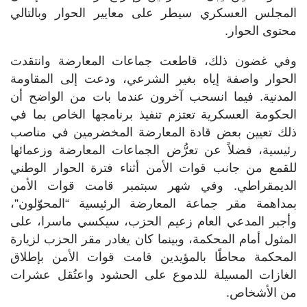
المجلس العسكري سيطر على معايير الحوار وبالتالي
محتوى الحوار.
وفي غضون ذلك، قاطعت جماعات المعارضة وانتقدت
الحوار واصفة إياه بغير الشرعي، ودعت إلى المقاومة
المدنية. فيما انسحب آخرون عندما بات من الواضح أن
الحكومة العسكرية تعتزم تنفيذ برنامجها الخاص بما في
ذلك تعيين بعض قادة المعارضة المخضرمين في مناصب
رئيسية، فضلاً عن تعرُّض الجماعات المعارضة وزعمائها
للقمع من جانب قوات الأمن أثناء فترة الحوار الوطني
الديمقراطي. وفي شهر سبتمبر قامت قوات الأمن
بمداهمة مقر جماعة المعارضة الرئيسية “المحوّلون”،
وأجبر المدعي العام زعيم الحزب، سيكسي ماسرا، على
المثول أمام المحكمة، وبينما كان يغادر مقر الحزب لزيارة
المحكمة محاطًا بالمؤيدين قامت قوات الأمن بإطلاق
الغازات المسيلة للدموع على الحشود واعتُقل عشرات
من الأشخاص.