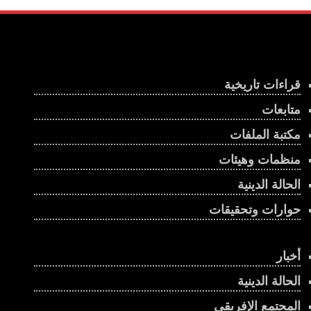
انتهاكات مستمرة في الغابون
00:01:03
تشاد تغرق في الحرب السودانية
قراءات تاريخية
00:01:23
متابعات
الإستراتيجية الأمريكية في البحر الأحمر على وقع
الحرب على إيران
مكتبة الملفات
00:02:43
منظمات وهيئات
إثيوبيا وإريتريا .. هل تندلع حرب جديدة في القرن
الحالة الدينية
الإفريقي؟
حوارات وتحقيقات
00:03:45
يحكم البلاد منذ أكثر من ربع قرن .. كيف فاز رئيس
جيبوتي بولاية سادسة؟
أخبار
00:00:56
الحالة الدينية
جنوب السودان.. انتخابات مؤجلة أم أزمة حكم؟
المجتمع الإفريقي