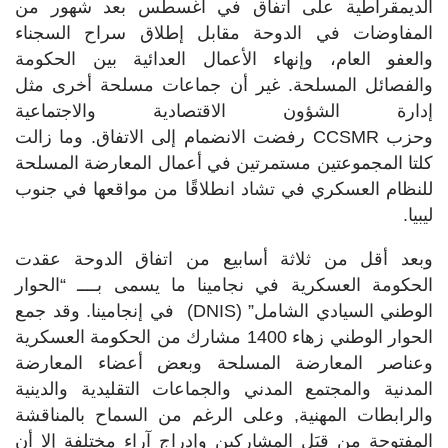
الديمقراطية على اتفاق في أغسطس بعد شهور من
المفاوضات في الدوحة مقابل إطلاق سراح السجناء
والعفو العام، وإنهاء الأعمال العدائية بين الحكومة
والفصائل المسلحة. غير أن جماعات مسلحة أخرى مثل
إدارة الشؤون الاقتصادية والاجتماعية
وحزب CCSMR رفضت الانضمام إلى الاتفاق. وما زالت
كلتا المجموعتين مستمرتين في أعمال المعارضة المسلحة
للنظام العسكري في تشاد انطلاقًا من مواقعها في جنوب
ليبيا.
وبعد أقل من ثلاثة أسابيع من اتفاق الدوحة عقدت
الحكومة العسكرية في نجامينا ما يسمى بــــ “الحوار
الوطني السيادي الشامل” (DNIS) في إنجامينا. وقد جمع
الحوار الوطني زهاء 1400 مشارك من الحكومة العسكرية
وعناصر المعارضة المسلحة وبعض أعضاء المعارضة
المدنية والمجتمع المدني والجماعات التقليدية والدينية
والرابطات المهنية, وعلى الرغم من السماح بالمناقشة
المفتوحة مِن قِبَل المشاركين وإدراج آراء مختلفة إلا أن