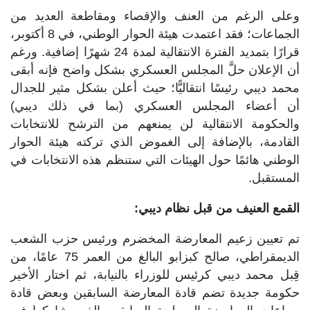
وعلى الرغم من العنف والإقصاء ومقاطعة العديد من
الجماعات؛ فقد اعتمدت هيئة الحوار الوطني، في 8 أكتوبر،
قرارًا بتمديد الفترة الانتقالية لمدة 24 شهرًا إضافية. ورغم
أن الإعلان حلَّ المجلس العسكري بشكل واضح فإنه أبقى
محمد ديبي رئيسًا انتقاليًّا؛ حيث أعلن بشكل مثير للجدال
أن أعضاء المجلس العسكري (بما في ذلك ديبي)
والحكومة الانتقالية لن يمنعهم من الترشح للانتخابات
القادمة، بالإضافة إلى الغموض الذي تركته هيئة الحوار
الوطني هائمًا حول الهيئات التي ستنظم هذه الانتخابات في
المستقبل.
القمع العنيف من قبل نظام ديبي:
تم تعيين زعيم المعارضة المخضرم ورئيس حزب الشعب
الديمقراطي، صالح كبزابو البالغ من العمر 75 عامًا، من
قِبل محمد ديبي كرئيس للوزراء بالنيابة، ثم اختار الأخير
حكومة جديدة تضم قادة المعارضة السابقين وبعض قادة