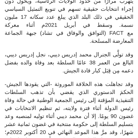
يتهرب مرارًا من حدود الولايات الرئاسية، ويحول دون
إجراء انتخابات حقيقية تسهم في تنويع التمثيل السياسي
الحقيقي في ذلك البلد الذي يبلغ عدد سكانه 17 مليون
نسمة. وسقط في أبريل 2021م أثناء معركة
مع FACT (التوافق والوفاق في تشاد) جبهة الجماعة
المعارضة المسلحة.
وقد تولَّى الجنرال محمد إدريس ديبي، نجل إدريس ديبي،
البالغ من العمر 38 عامًا السلطة بعد وفاة والده بفضل
دعمه مِن قِبَل كبار قادة الجيش.
وقد تجاهلت هذه الخلافة الموروثة -التي يقودها الجيش-
الحكمَ الدستوري الذي يقضي بأن تذهب السلطات
التنفيذية المؤقتة إلى رئيس الجمعية الوطنية في حالة وفاة
رئيس الدولة أثناء فترة ولايته، ثم تنظيم الانتخابات في
غضون 90 يومًا. إلا أن محمد ديبي أثناء توليه لمنصبه وعد
بتسليم السلطة إلى حكومة منتخبة في غضون ثمانية عشر
شهرًا، وقد مرَّ هذا الموعد النهائي في 20 أكتوبر 2022م؛