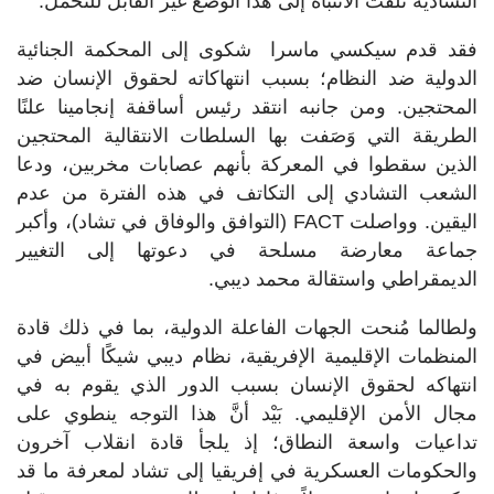
التشادية تلفت الانتباه إلى هذا الوضع غير القابل للتحمل.
فقد قدم سيكسي ماسرا شكوى إلى المحكمة الجنائية
الدولية ضد النظام؛ بسبب انتهاكاته لحقوق الإنسان ضد
المحتجين. ومن جانبه انتقد رئيس أساقفة إنجامينا علنًا
الطريقة التي وَصَفت بها السلطات الانتقالية المحتجين
الذين سقطوا في المعركة بأنهم عصابات مخربين، ودعا
الشعب التشادي إلى التكاتف في هذه الفترة من عدم
اليقين. وواصلت FACT (التوافق والوفاق في تشاد)، وأكبر
جماعة معارضة مسلحة في دعوتها إلى التغيير
الديمقراطي واستقالة محمد ديبي.
ولطالما مُنحت الجهات الفاعلة الدولية، بما في ذلك قادة
المنظمات الإقليمية الإفريقية، نظام ديبي شيكًا أبيض في
انتهاكه لحقوق الإنسان بسبب الدور الذي يقوم به في
مجال الأمن الإقليمي. بَيْد أنَّ هذا التوجه ينطوي على
تداعيات واسعة النطاق؛ إذ يلجأ قادة انقلاب آخرون
والحكومات العسكرية في إفريقيا إلى تشاد لمعرفة ما قد