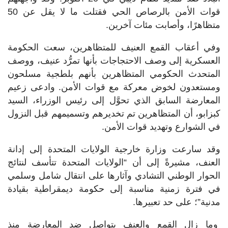
قوات الأمن بالرصاص الحي فقتلت ما لا يقل عن 50
متظاهرًا، وأصابت مئات آخرين.
وفي أعقاب القمع العنيف للمتظاهرين، سعت الحكومة
العسكرية إلى وصف الاحتجاجات بأنها تمرُّد عنيف، ووصف
المتحدث الحكومي المتظاهرين بأنهم بلطجية مسلحون
ومستعدون لخوض معركة مع قوات الأمن. وادعى زعيم
المعارضة السابق الذي تحوَّل إلى رئيس الوزراء، السيد
كبزابو، أن المتظاهرين تم تخديرهم وتسميمهم قبل النزول
في الشوارع وتهديد قوات الأمن.
وقد سارعت وزارة خارجية الولايات المتحدة إلى إدانة
العنف، مشيرةً إلى أن “الولايات المتحدة تتأسف لنتائج
الحوار الوطني التشادي وآثارها على انتقال شامل وسلمي
في فترة زمنية مناسبة إلى حكومة ديمقراطية بقيادة
مدنية”؛ على حد تعبيرها.
وما زال القمع والعنف يتواصل ضد المعارضة منذ