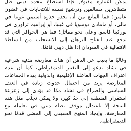
يمكن اعتباره مقبولاً, فإذا استطاع محمد ديبي قتل
متظاهرين مسالمين وترشيح نفسه للانتخابات في غضون
عامين؛ فما المانع من أن يحذو حذوه أسيمي غويتا في
مالي، أو مامادي دومبويا في غينيا، أو إبراهيم تراوري في
بوركينا فاسو. وعلى نحو مماثل؛ فما هي الحوافز التي قد
تدفع عبد الفتاح البرهان إلى الانسحاب من السلطة
الانتقالية في السودان إذا ظل ديبي قائمًا.
وغالبًا ما يغيب عن الذهن أن هناك معارضة مدنية شرعية
في تشاد تدعو إلى التغيير الديمقراطي، كما أن عدم
اعتراف الجهات الفاعلة الإقليمية والدولية بهذه الجماعات
المعارضة يزيد من احتمال حدوث زيادة في العنف
السياسي والصراع في تشاد ممَّا قد يؤدي إلى زعزعة
استقرار المنطقة إلى حدّ كبير، ولا يمكن تجنُّب مثل هذه
النتيجة إلا باعتدال موقف نظام ديبي في تعامله مع
المعارضة، وإيجاد المنهج الحقيقي إلى المضي قدمًا نحو
الديمقراطية.