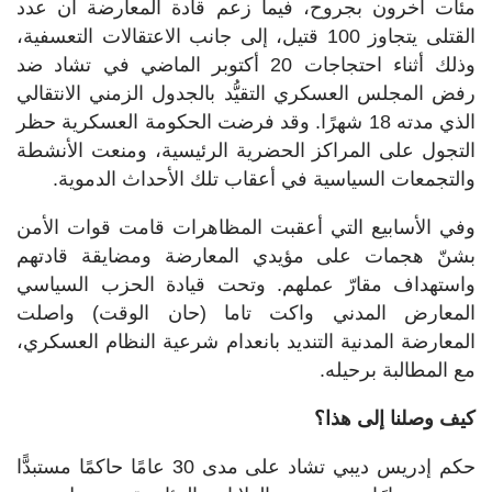
مئات آخرون بجروح، فيما زعم قادة المعارضة أن عدد
القتلى يتجاوز 100 قتيل، إلى جانب الاعتقالات التعسفية،
وذلك أثناء احتجاجات 20 أكتوبر الماضي في تشاد ضد
رفض المجلس العسكري التقيُّد بالجدول الزمني الانتقالي
الذي مدته 18 شهرًا. وقد فرضت الحكومة العسكرية حظر
التجول على المراكز الحضرية الرئيسية، ومنعت الأنشطة
والتجمعات السياسية في أعقاب تلك الأحداث الدموية.
وفي الأسابيع التي أعقبت المظاهرات قامت قوات الأمن
بشنّ هجمات على مؤيدي المعارضة ومضايقة قادتهم
واستهداف مقارّ عملهم. وتحت قيادة الحزب السياسي
المعارض المدني واكت تاما (حان الوقت) واصلت
المعارضة المدنية التنديد بانعدام شرعية النظام العسكري،
مع المطالبة برحيله.
كيف وصلنا إلى هذا؟
حكم إدريس ديبي تشاد على مدى 30 عامًا حاكمًا مستبدًّا