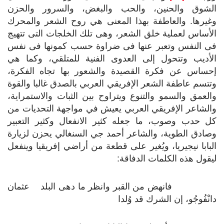
الشوق والحنين، والحب والبغض، والسرور والحزن
وغيرها. والعاطفة بهذا المعنى هي روح الشعر والمحرك
الأساس لعملية خلق الشعر، وهى تلك الخلجات التى تتهيج
فى النفس وتعبر عنها فى ضراوة حسب كمونها فى نفس
الأديب وتتحول إلى العدوى الفنية للمتلقي، وكما هي
إحساس عن فكرة القصيدة والشعور بها تجاه الفكرة،
وتتسم عاطفة الشعر الإفريقي العربي بالصدق غالبا والقوة
والعمق والسمو والتنوع ويتراوح بين الثبات والاستمراية،
والشاعر الإفريقي العربي يعيش في مواجهة التحديات من
كل حدب وصوب، ما جعله كثير الانفعال وكثير التعبير
وصادق الطوية، والشاعر أحمد جي السنغالي يحزن لزيارة
البابا نيجيريا، ويُغير على قطعة من أراضي إفريقيا وينفعل
ليقول هذه الكلمات الدفاقة:
فانهض من القبر وانظر ما دهى البلد عثمان
دانْفُوجُو، إن الشرك قد وُلدا