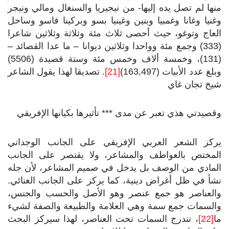
منها لم تصل يده إليها- من نيجيريا والسنغال ومالي ونيجر
وغنيا وغانا وغمبيا وبنين وغينيا بسو وبركينا فاسو وساحل
العاج وتوغو، حيث أحصى ثلاث مئة وثلاثة وثلاثين شاعرا
(333) وجمع مئة وواحدا وثلاثين ديوانا – ما عدا القصائد –
(131)، وخمسة ألاف وخمس مئة وستة قصيدة (5506)
وبلغ عدد الأبيات (163,497)
[21]
. تصديقا لهذا يقول الشاعر
شيخ تجان غاي
وقصيدتي هذي تعبر عن مدى *** تأثيرها بكيانها الإفريقي
يركز الشعر العربي الإفريقي على الجانب الوجداني
المختص بالعواطف والمشاعر، ولا يقتصر على الجانب
المادي من الوصف بل يدخل في صميم المشاعر، لأن جله
نشأ في ظل أغراض دينية، كما يركز على الجانب الغنائي.
والعناصر هو جمع عنصر وهو الأصل والحسب والجنس،
والسمات جمع سمة وهي العلامة والطبيعة والصفة لشيء
ما
[22]
، تندرج السمات تحت العناصر، لهذا سيركز البحث