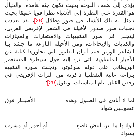
يؤدي إلى ضعف اللوحة بحيث تكون جثة هامدة، والخيال
هو”القدرة على النظرة إلى الأشياء نظرا قويا عميقا بحيث
تتمثل له تلك الأشياء فى صور وظلال”
[28]
، لقد تعددت
تجليات صور صدور الأخيلة في الشعر الإفريقي العربي،
ليتجلى في صور التشبيهات والاستعارات والمجازات
والكنايات والإيحاءات، ومن الأخيلة البارعة ما جسّد بها
الشاعر الوزير جنيد ألوان الطيور التي يحاورها كناية عن
الأخبار المأساوية التي ترد إليه حول سيطرة المستعمر
البريطاني على دولة سوكوتو، وتجلت صورة التشبيه
ببراعة عالية التقطتها ذاكرته من الثراث الإفريقي في
رقص القيان أيام المناسبات، ويقول
[29]
:
لما لا أنادي في الطلول وهذه الأطيــار فوق
غصونـهن شواد
ألوانـها ما بين أبيض ناصع أو أحمر أو مشرب
بسواد