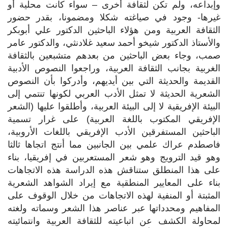
وإبداعه، ولم تكن لثقافة أخرى – سواء كانت محلية أو
غيرها- وجود في صياغته شكلا ومضمونا، بقدر حضور
الثقافة العربية ومن هؤلاء الباحثين الدكتور علي أبوبكر
والأستاذ الدكتور شيخو أحمد سعيد غلادنثي، والدكتور عامر
صمب، وجاء بعض الباحثين من بعدهم متشبعين بالثقافة
الغربية بجانب الثقافة العربية، وراجعوا النصوص الأدبية
القديمة والحديثة التي بين أيديهم، وأدركوا بأن النصوص
الشعرية الحديثة لا تمثل الأدب العربي لكونها تنتمي إلى
البيئة الإفريقية لا إلى البيئة العربية، وأطلقوا عليها (الشعر
الإفريقي المكتوب باللغة العربية) على غرار تسمية
الباحثين المستفرقين الأدب الإفريقي باللغات الأروبية،
فاصطدم عراك علمي بين الجانبين مما أنتج اتجاها ثالثا
وهو قيد الترويج وهو شعر المستعربين في إفريقيا، بناء
على هذا المنطلق ستناقش هذه الدراسة هذه الاتجاهات
بناء على المعايير المنطقية مع إيراد الشواهد الشعرية
المثبتة أو المنفية لهذه الاتجاهات من خلال الوقوف على
المفاهيم ومحدداتها عبر عناصر هذا الشعر وسماته ولغته
لمحاولة الكشف عن اتباعيته للثقافة العربية وانتمائيته