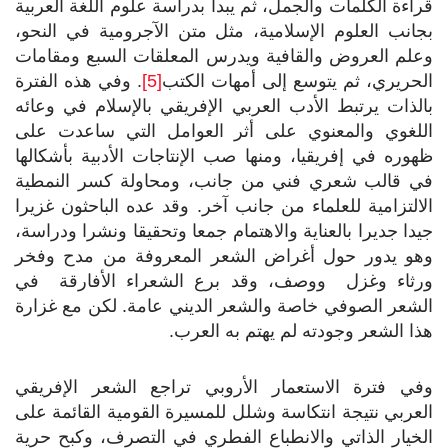
قراءة الكلمات والجمل، ثم يبدأ بدراسة علوم اللغة العربية
بجانب العلوم الإسلامية، مثل متن الآجرومية في النحو،
وعلم العروض والقافية ويدرس المعلقات السبع ومقامات
الحريري، ثم يتوسع إلى أمهات الكتب
[5]
. وفي هذه الفترة
بالذات يرتبط الأدب العربي الإفريقي بالإسلام في وعائه
اللغوي والمعنوي على أثر العوامل التي ساعدت على
ظهوره في إفريقيا، ومنها صب الإنتاجات الأدبية بأشكالها
في قالب شعري فني من جانب، ومحاولة كسر النمطية
الالتزامية للعلماء من جانب آخر. وقد عده الباحثون غزيرا
جيدا جديرا بالعناية والاهتمام جمعا وتحقيقا ونشرا ودراسة،
وهو يدور حول أغراض الشعر المعروفة من مدح وفخر
ورثاء وغزل ووصف، وقد برع الشعراء الأفارقة في
الشعر الصوفي خاصة والشعر الديني عامة. لكن مع غزارة
هذا الشعر وجودته لم يهتم به العرب.
وفي فترة الاستعمار الأروبي تراجع الشعر الإفريقي
العربي نتيجة انتكاسة وشلل للمسيرة القومية القائمة على
الخيار الذاتي والانطباع الفطري في التصرف، وكبح حرية