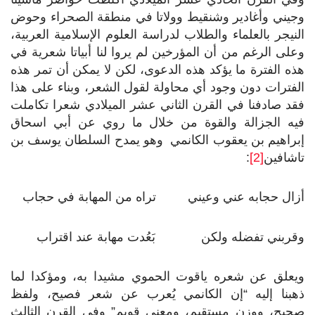
وجيني وأغادير وشنقيط وولاتا في منطقة الصحراء وحوض
النيجر بالعلماء والطلاب لدراسة العلوم الإسلامية العربية،
وعلى الرغم من أن المؤرخين لم يروا لنا أبياتا شعرية في
هذه الفترة ما يؤكد هذه الدعوى، لكن لا يمكن أن تمر هذه
الفترات دون وجود أي محاولة لقول الشعر، وبناء على هذا
فقد صادفنا في القرن الثاني عشر الميلادي شعرا تكاملت
فيه الجزالة والقوة من خلال ما روي عن أبي اسحاق
إبراهيم بن يعقوب الكانمي وهو يمدح السلطان يوسف بن
تاشافين
[2]
:
أزال حجابه عني وعيني تراه من المهابة في حجاب
وقربني تفضله ولكن بَعُدت مهابة عند اقتراب
ويعلق عن شعره ياقوت الحموي مشيدا به، ومؤكدا لما
ذهبنا إليه “إن الكانمي يُعرب عن شعر فصيح، ولفظ
صحيح، ووزن مستقيم، ومعنى قويم” وفي القرن الثالث