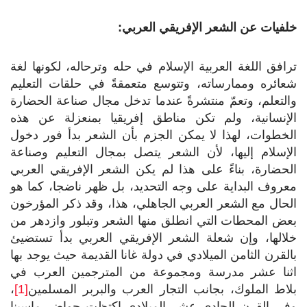
خلفيات عن الشعر الإفريقي العربي:
ترافق اللغة العربية الإسلام في حله وترحاله، لكونها لغة
شعائره وممارساته، وتتوسع متعمقةً في حلقات التعليم
والتعلم، وتعمّ منتشرةً عندما تدخل مجال صناعة الحضارة
الإنسانية، ولم تكن مناطق إفريقيا بمنعزلة عن هذه
الخطوات، لهذا لا يمكن الجزم بأن الشعر بدأ فور دخول
الإسلام إليها، لأن الشعر يتصل بمجال التعليم وصناعة
الحضارة، بناءً على هذا لم يكن الشعر الإفريقي العربي
معروف البداية على وجه التحديد، بل ظهر ناضجا، كما هو
الحال مع الشعر العربي الجاهلي، هذا، وقد ذكر المؤرخون
بعض المحطات التي انطلق منها الشعر وتبلور وازدهر من
خلالها، وإن شعلة الشعر الإفريقي العربي بدأ تستضيئ
بالقرن الثامن الميلادي في دولة غانا القديمة حيث يوجد بها
اثنا عشر مدرسة ومجموعة من المترجمين العرب في
بلاط الملوك، بجانب التجار العرب والبربر المسلمين
[1]
،
وفي القرن الحادي عشر الميلادي اكتظت حواضر ماسينا