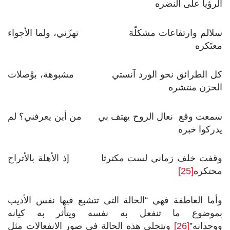
الرؤيا على النضره
سلالم وارتفاعات مشكلّة تهزّني، ولما الأجواء
معتَكره
كل الطرائق نحو الورد آنستي مشبوهة، بوْصلات
الحزن منتشره
سمعت وقع نعال الروح يهتف بي من أين يعرفني؟ لم
يدركوا خبره
وقفت خلف زماني لست مكترثا إذ الأهلة بالأتراح
محتكره
[25]
وأما العاطفة فهي “الحالة التى تتشبع فيها نفس الأديب
بموضوع ما تنفعل به نفسه ويتأثر به كيانه
ووجدانه”
[26]
وتتجلى هذه الحالة فى صور الانفعالات مثل