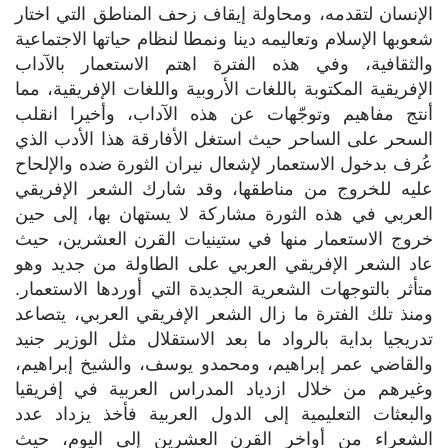
الإنسان لتقدمه، ومحاولة إيقاف زحف المناطق التي اختار
شعوبها الإسلام وتعاليمه دينا ونمطا لنظام حياتها الاجتماعية
والثقافية، وفي هذه الفترة اهتم الاستعمار بالآداب
الإفريقية المكتوبة باللغات الأروبية واللغات الإفريقية، مما
أنتج مفاهيم وتوجّهات عن هذه الآداب، وأخيرا انقلب
السحر على الساحر حيث استغل الأفارقة هذا الأدب الذي
عُرف بدخول الاستعمار لإشعال نيران الثورة ضده والإلحاح
عليه للخروج من مناطقها، وقد شارك الشعر الإفريقي
العربي في هذه الثورة مشاركة لا يستهان بها، إلى حين
خروج الاستعمار منها في ستينيات القرن العشرين، حيث
عاد الشعر الإفريقي العربي على الطاولة من جديد وهو
متأثر بالتوجهات الشعرية الجديدة التي أوردها الاستعمار.
ومنذ تلك الفترة ما زال الشعر الإفريقي العربي، يتصاعد
تدريجيا بداية بالرواد ما بعد الاستقلال مثل الوزير جنيد
والقاضي عمر إبراهيم، ومحمدو يوسف، والشيخ إبراهيم،
وغيرهم من خلال ازدياد المدراس العربية في إفريقيا
والبعثات التعليمية إلى الدول العربية فأخذ يزداد عدد
الشعراء من أواخر القرن العشرين إلى اليوم، حيث