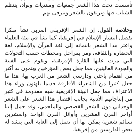
تأسست تحت هذا الشعر جمعيات ومنتديات ونواد، ينتظم
الشباب فيها ويرتقون بالشعر ويترقى بهم.
وخلاصة القول
: إن الشعر الإفريقي العربي نشأ مبكرا
بفضل انتشار الإسلام في إفريقيا، كما نشأ في بيئة العلماء
واعتز هذا الشعر بانتمائه إلى لغة القرآن والإسلام، لغة
الحضارة والثقافة، ومر بمراحل ومحطات حسب التحولات
التي مرت عليها القارة الإفريقية، ويقوم على الفنية
والجودة العاليتين، مما جعل بعض المؤرخين يهتمون به أكثر
من اهتمام باحثي ودارسي الشعر من العرب بها، هذا ما
جعل كثيرا من الشعراء الأفارقة قديما يلهثون وراء هذا
الاعتراف مما جعل البيئة الإفريقية شبه معدومة في كثير
من إنتاجاتهم الأدبية بجانب اقتصار هذا الشعر على الشعر
الوجداني دون الشعر القصصي والملحمي، وقد حمل إلينا
أواخر القرن العشرين وأوائل القرن الواحد والعشرين
نسائم شعرية يمكن لها أن تصل إلى الغاية التي ينشد له
بعض الدارسين من إفريقيا.