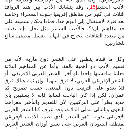
الأدب الجديد
[15]
، وقد يتشابك الأدب بين هذه الروافد
الثلاث في كثير من مناطق إفريقيا جنوب الصحراء وخاصة
بعد فترة الاستقلال إلى اليوم هذا، فماذا يمكن تسميته على
حد مفاهيم يان!؟، فالأديب الشاعر مثل نحل فإنه يقتات
من متعدد الثقافات ليخرج في النهاية بعسل مصفى سائغ
للشاربين.
وكل ما قلناه ينطبق على الشعر دون مآربة، لأنه من
قسيم الأدب ذو أهمية بالغة، وأما عن المفاهيم الثلاثة
فعلينا مناقشتها واحدا تلو آخر، الشعر العربي الإفريقي، أو
الشعر الإفريقي العربي، لا فرق بينهما، وإن ثمة هناك فرق
فلا يعدو على الترتيب دون المعنى، حسب تصريح كبا
عمران، لكن إذا كان الباحث لسانيا فإنه لا يستهين بأي
جديد يطرأ على التركيبين، لأن للتقديم والتأخير مغزاهما
اللغوي وبالتالي تتدلى الدلالة، وقد عرف كبا الشعر العربي
الإفريقي بقوله “هو الشعر الذي نظمه الأديب الإفريقي
بمنطقة السودان الغربي على نسق أوزان الشعر العربي