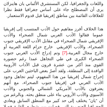
واللغات والجغرافيا، لكن المستشرق الألماني يان هاينزلان
يرى أن المصطلح جاء على أساس جغرافيا فقط نظرا
للعلاقات القائمة بين مناطق إفريقيا قبل قدوم الاستعمار.
هذا الخلاف أفرز مفاهيم حول الأدب المنتسب إلى إفريقيا
عموما فقالوا الأدب العربي شمال الصحراء والأدب
الإفريقي شمال الصحراء في مقابل الأدب الإفريقي جنوب
الصحراء، والأدب الإفريقي خارج حزام اللغة العربية أو
خارج مجال العربية،
[7]
وتم إدراج الأدب العربي جنوب
الصحراء الكبرى في طي التجاهل عمدا رغم حضوره
القوي منذ أكثر من عشرة قرون قبل الآداب الأروبية
الوافدة إلى المنطقة، ولقد أصرّ بعض الباحثين الغرب على
إخراج شمال إفريقيا من هذا المفهوم، ليتم تجاهل وجود
الأدب العربي في إفريقيا جنوب الصحراء، مع أنهم
يعترفون بالأدب الأمريكي الشمالي والجنوبي والأدب
الآسيوي والأدب الأروبي بناء على منطق بحثه. وبالرغم من
أن “يان” يختلف إلى حد كبير مع المنطق السابق ويعادي
الجغرافيا العنصرية التي فصلت بين شطري القارة فصلا