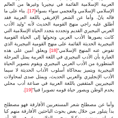
العربية الإسلامية القائمة في نيجيريا وغيرها من العالم
الإسلامي الإسلامي والعجمي سواء بسواء
[17]
. بناء على ما
قاله يانْ. وأما عن الشعر الإفريقي باللغة العربية فقد
أطلق عليه راجي منهج القومية الحديث لأنه “وليد الأدب
العربي النيجيري القديم وتجدده بتجدد الحياة الإسلامية التي
كانت يصورها الأدب العربي وتحولها إلى الحياة القومية
النيجيرية الحديثة القائمة على منهج القومية النيجيرية الذي
تقوض عنه المنهج الإسلامي”
[18]
ويعلق أمين على هذه
العبارة بأن الأدب النيجيري في اللغة العربية يمثل المرحلة
المتطورة من الأدب العربي النيجيري ويقوم بتصوير الحياة
النيجيرية ويتميز بمحاكاة أسلوب الآداب الحديثة لا سيما
الأدب الإنجليزي والعربي الحديث، ويمثل صدى لمحاولات
النيجيريين المثقفين باللغة العربية في صناعة أدب محلي
يخدم الوطن ويصور حياة قومه تصويرا فنيا”
[19]
.
وأما عن مصطلح شعر المستعربين الأفارقة فهو مصطلح
بدأ يتبلور من خلال بعض بحوث الباحثين الأفارقة منهم كبا
عمران ويوسو منكيلا ويحي الفلاني وغيرهم، إلا أن