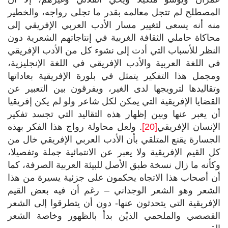
المصطلح لم تتجل معالمه بقدر ما تجلى رواجه، والخطير
منه أنه يسعى لتغيير مسار الأدب العربي الإفريقي إلى
محاكاة حاملي الثقافة الغربية في إنتاجاتهم الشعرية دون
النظر للأسباب التي أدت إلى نشوء كل من الأدب الإفريقي
في اللغة العربية والأدب الإفريقي في اللغة الإنجليزية،
ومجمل هذا التفكير يتمثل في بلورة الإفريقية بعاداتها
وتقاليدها لترويجها لدى الغير، ويفرقون بين التعبير عن
القضايا الإفريقية التي يمكن لكل شاعر ولو لم يكن إفريقيا
أن يعبر عنها وبين إظهار هذه التقاليد التي تجسد تفكير
الإنسان الإفريقي
[20]
. ولعل محاولة رواج هذا الفكر بهذه
الجسارة يقنع المتلقي بأن الأدب العربي الإفريقي خال من
كل القيم الإفريقية ولا يعبر عن الانتمائية جملة وتفصيلا،
وكأنه ما زال نسخة طبق الأصل للبيئة العربية الصرفة، كما
أن أصحاب هذا الاتجاه يحكمون على جزئية يسيرة من هذا
الشعر وهو الشعر الوجداني – رغم أن فيه بعض القيم
الإفريقية التي يتحدثون عنها- دون أن يتطرقوا إلى الشعر
القصصي والملحمي الذيْن بدأ بالظهور وخاصة الشعر