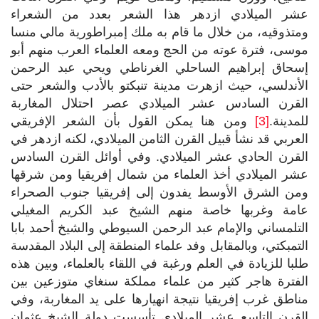
عشر الميلادي ازدهر هذا الشعر بعدد من الشعراء
ومتذوقيه، من خلال ما قام به ملك إمبراطورية مالي منسا
موسى، فترة عوته من الحج ومعه العلماء العرب منهم أبو
إسحاق إبراهيم الساحلي الغرناطي ويحي عبد الرحمن
الأندلسي، حيث ازهرت مدينة تنبكتو بالأدب والشعر حتى
القرن السادس عشر الميلادي عصر احتلال المغاربة
للمدينة.
[3]
ومن هنا يمكن القول بأن الشعر الإفريقي
العربي قد نشأ قبيل القرن الثامن الميلادي، لكنه ازدهر في
القرن الحادي عشر الميلادي. وفي أوائل القرن السادس
عشر الميلادي أخذ العلماء من شمال إفريقيا ومن شرقها
ومن الشرق الأوسط يفدون إلى إفريقيا جنوب الصحراء
عامة وغربها خاصة منهم الشيخ عبد الكريم المغيلي
التلمساني والإمام عبد الرحمن السيوطي والشيخ أحمد بابا
التمبكتي، وبالمقابل وفد علماء المنطقة إلى البلاد المقدسة
طلبا للزيادة في العلم ورغبة في اللقاء بالعلماء، وبين هذه
الفترة هاجر كثير من علماء مملكة سنغاي متوزعين بين
مناطق غرب إفريقيا نتيجة انهيارها على يد المغاربة، وفي
القرن التاسع عشر الميلادي تأسست دولة الشيخ عثمان