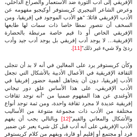
الإفريقي إلى أدب الثورة ضد الاستعمار والصراع الداخلي،
وعرض الشاعر النيجيري كريستوفر أوكيجبو مفهومه عن
الأدب الإفريقي قائلا: “هو الأدب الموجود في إفريقيا، ومن
السخف أن نتصور نمطا خاصا ذات سمات لها طابعها
الإفريقي الخاص أو ذا قيم خاصة مرتبطة بالحضارة
الإفريقية… لا يوجد أدب إفريقي بل يوجد أدب جيد وأدب
ردئ ولا شيء غير ذلك”
[11]
.
وكأن كريستوفر يرد على المغالين في أنه لا بد أن تتجلى
الثقافة الإفريقية في الأعمال الأدبية بالأشكال التي تجعل
الأدب إفريقيا، دون أن يتجاهل أهمية حضور إفريقيا في
الأدب الإفريقي، على هذا الأساس علق دور تيجاني
الأوغندي عن هذا المفهوم ضمنيا من “أنه توجد ثقافات
إفريقية عديدة لا مجرد ثقافة واحدة، ومن ثمة توجد أنواع
مختلفة من الأدب ذات مجموعة متنوعة من الأساليب
والأشكال والمعاني والقيم”
[12]
وبالتالي يجب أن يفهم
الأدب الإفريقي على أنه أدب قبل كل شيء يعبر عن ضمير
فرد أو مجتمع أو إقليم أو قارة، ويفهم من كلام كريستوفر