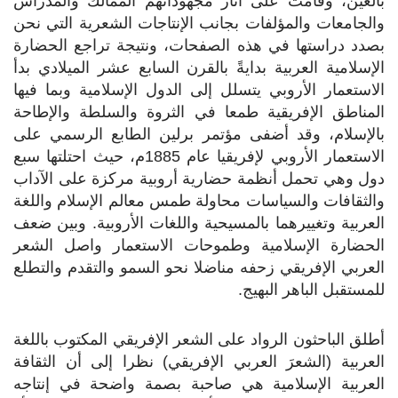
بالغين، وقامت على آثار مجهوداتهم الممالك والمدراس
والجامعات والمؤلفات بجانب الإنتاجات الشعرية التي نحن
بصدد دراستها في هذه الصفحات، ونتيجة تراجع الحضارة
الإسلامية العربية بدايةً بالقرن السابع عشر الميلادي بدأ
الاستعمار الأروبي يتسلل إلى الدول الإسلامية وبما فيها
المناطق الإفريقية طمعا في الثروة والسلطة والإطاحة
بالإسلام، وقد أضفى مؤتمر برلين الطابع الرسمي على
الاستعمار الأروبي لإفريقيا عام 1885م، حيث احتلتها سبع
دول وهي تحمل أنظمة حضارية أروبية مركزة على الآداب
والثقافات والسياسات محاولة طمس معالم الإسلام واللغة
العربية وتغييرهما بالمسيحية واللغات الأروبية. وبين ضعف
الحضارة الإسلامية وطموحات الاستعمار واصل الشعر
العربي الإفريقي زحفه مناضلا نحو السمو والتقدم والتطلع
للمستقبل الباهر البهيج.
أطلق الباحثون الرواد على الشعر الإفريقي المكتوب باللغة
العربية (الشعرَ العربي الإفريقي) نظرا إلى أن الثقافة
العربية الإسلامية هي صاحبة بصمة واضحة في إنتاجه