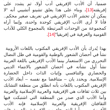
ضمنيا، أن الأدب الإفريقي أدب أولا، ثم يشدد على
إفريقته
[13]
، وبناء على هذا يعلق تشينو أتشيبي أنه “لا
يمكن أن تحشر الأدب الإفريقي في تعريف صغير محكم..
فأنا لا أرى الأدب الإفريقي كوحدة واحدة، وإنما أراه
كمجموعة من الوحدات المرتبطة بالمجموع الكلي للآداب
القومية والعرقية في إفريقيا”
[14]
.
بهذا يُدرك بأن الأدب الإفريقي المكتوب باللغات الأروبية
نشأ في أحضان الشعور بالوطنية والقومية في ظل النضال
التحرري من الاستعمار بينما الأدب الإفريقي باللغة العربية
نشأ أول نشأته في أحضان الشعور بالانتماء الديني
والحضاري والتنافسي وإثبات الذات داخل الحضارة
الإسلامية. ويحدد يان – متناقضا مع نفسه – أبعاد الأدب
الإفريقي المكتوب باللغات بأنه انطلق من منطقة التشابك
بين ثلاث ثقافات هي الإفريقية والعربية الإسلامية والغربية
وأما الأدب الذي صدر من المنطقة التي اشتبكت فيها
الثقافتان الإفريقية والعربية الإسلامية فإنه الأدب
الأفروعربي، وأما الذي جاء من الإفريقية والغربية فإنه