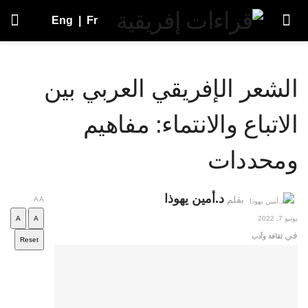
Eng
|
Fr
الشعر الإفريقي العربي بين
الاتباع والانتماء: مفاهيم
ومحددات
د.أمين يهوذا
بقلم
A
A
يونيو 7, 2022
A
A
في
ثقافة وأدب
Reset