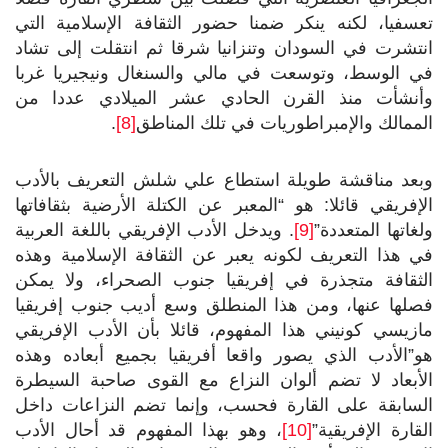
تعسفيا، لكنه ينكر ضمنا حضور الثقافة الإسلامية التي
انتشرت في السودان وتنزانيا شرقا ثم انتقلت إلى تشاد
في الوسط، وتوسعت في مالي والسنغال ونيجيريا غربا
وأنشأت منذ القرن الحادي عشر الميلادي عددا من
الممالك والإمبراطوريات في تلك المناطق
[8]
.
وبعد مناقشة طويلة استطاع علي شلش التعريف بالأدب
الإفريقي قائلا: هو “المعبر عن الكتلة الأرضية بثقافاتها
ولغاتها المتعددة”
[9]
. ويدخل الأدب الإفريقي باللغة العربية
في هذا التعريف لكونه يعبر عن الثقافة الإسلامية وهذه
الثقافة متجذرة في إفريقيا جنوب الصحراء، ولا يمكن
فصلها عنها، ومن هذا المنطلق وسع أديب جنوب إفريقيا
مازيسي كونيني هذا المفهوم، قائلا بأن الأدب الإفريقي
هو”الأدب الذي يصور واقعا أفريقيا بجميع أبعاده وهذه
الأبعاد لا تضم ألوان النزاع مع القوى صاحبة السيطرة
السابقة على القارة فحسب، وإنما تضم النزاعات داخل
القارة الإفريقية”
[10]
، وهو بهذا المفهوم قد أحال الأدب