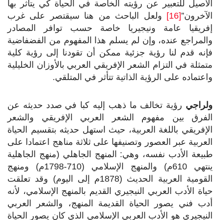
الأصيل للتعبير عن رؤيته الخاصة في الحياة كي يتأثر بها
الآخرون”
[16]
ولعل الباحث من هنا سيقتصر على غرب
إفريقيا عامة ونيجيريا خاصة حسب توافر المصادر
والمراجع عنده، وإن لم يسلم هذا المفهوم من الفضفاضية
فإنه قدم لنا رؤية جزئية ممكن أن تقودنا إلى رؤية كلية
متمثلة في التزام الشعر الإفريقي العربي بالأوزان الخليلية
واعتماده على الرؤية الذاتية تتأثر في المتلقي.
ولراجي
رؤية تخالف ما ذهب إليه كبا في صدد حديثه عن
الفرق بين مفهوم الشعر العربي الإفريقي والشعر
الإفريقي باللغة العربية، حيث استهل حديثه بتقسيم الحياة
العربية عبر العصور وتصنيفها على ثلاثة مناهج اعتمادا على
طبيعة الأدب نفسه، وهي: المنهج الجاهلي (منهج الجاهلية
ينتهي 610م) والمنهج الإسلامي (710-1798م) ومنهج
القومية العربية الحديث (1878م إلى اليوم) وقد تعلقت
حياة الأدب العربي النيجيري القديم بالمنهج الإسلامي، لأنه
أدب فني يصور الحياة القديمة المنهج، والشعر العربي
النيجيري هو الأدب العربي الإسلامي الذي كان يصور الحياة