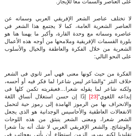
على العناصر والسمات معا للإيجاز.
لا تختلف عناصر الشعر الإفريقي العربي وسماته عن
العناصر الشعرية العامة، كما لا يجتمع هذا الشعر في
عناصره وسماته مع وحدة القارة، وأكبر ما يهمنا هنا هو
بلورة القسمات الإفريقية وملامحها من أوجه هذه الأعمال
الشعرية من خلال الفكرة والعاطفة والخيال والأسلوب
على النحو التالي:
الفكرة من حيث كونها معنى فهي أمر ثانوي فى الشعر
خلاف النثر “والشاعر ليس شاعرا لما فكر فيه أو أحسه،
ولكنه شاعر لما يقوله شعرا…فعبقريته تكمن كلها فى
إبداعه اللغوي”
[23]
إذًا إن حسن استغلال أنساق اللغة
والانحراف بها من الرموز الهامدة إلى رموز حية لتحمل
الانفعالات العاطفية والأحاسيس الوجدانية هو الذى يجعل
الشعر شعرا، ومعنى الشعر ينبثق من هذه اللوحات
والوشائج. والشعر الإفريقي العربي لا شك أنه بدأ شعرا
تقليديا لكنه بمرور الزمن استطاع أن يأتي بعجائب في