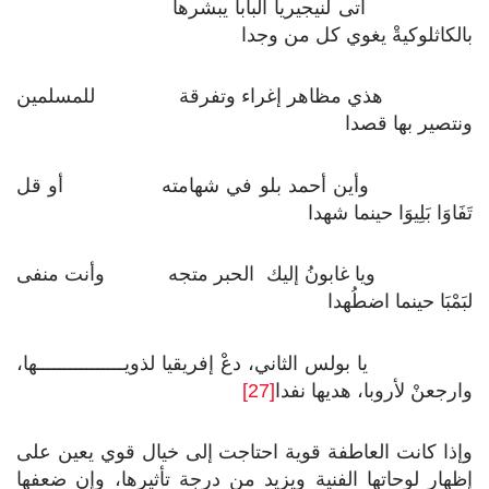
أتى لنيجيريا البابا يبشرها
بالكاثلوكيةْ يغوي كل من وجدا
هذي مظاهر إغراء وتفرقة للمسلمين
ونتصير بها قصدا
وأين أحمد بلو في شهامته أو قل
تَفَاوَا بَلِيوَا حينما شهدا
ويا غابونُ إليك الحبر متجه وأنت منفى
لبَمْبَا حينما اضطُهدا
يا بولس الثاني، دعْ إفريقيا لذويــــــــــــــــها،
وارجعنْ لأروبا، هديها نفدا
[27]
وإذا كانت العاطفة قوية احتاجت إلى خيال قوي يعين على
إظهار لوحاتها الفنية ويزيد من درجة تأثيرها، وإن ضعفها