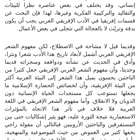
إنساني، وقد يختلف في بعض عناصره نظرا للبيئات
والتقاليد والتركيبية الفكرية وغيرها، لهذا فإن البحث عن
قسمات إفريقيا في الأدب الإفريقي العربي يجب أن يكون
بدفة وتريّث لا بالعجالة التي تتجلى في بعض الأعمال.
وقديما قيل لا مشاحة في الاصطلاح، لكن مفهوم الشعر
الإفريقي العربي أشمل لأبعاد تاريخ هذا الأدب شعرا ونثرا،
وأدق في الحديث عن نشأته ودوافعه ومنجزاته قديما
وحديثا، وأن مفهوم الشعر العربي الإفريقي جعل كثيرا من
الباحثين يحسون بميل هذا الشعر إلى البيئة العربية أكثر
من البيئة الإفريقية، وأن لخصائص الحضارة الإسلامية ما
يجعلها تستوعب كل مستجدات الحياة الإنسانية دون
الذوبان ولا الانغلاق. وأما مفهوم الشعر الإفريقي في اللغة
العربية فلا خلاف في تأثر هذا الاتجاه بالمؤثرات
الاستعمارية نتيجة الثورة عليه، فهو يثير إشكاليات حتى بين
المستفرقين والباحثين الأروبيين فبالتالي أن مقولة راجي
يخفها كثير من الغموض من حيث الموضوعية والمنهجية،
وأما مفهوم شعر المستعربين الأفارقة فإنه مفهوم يحمل