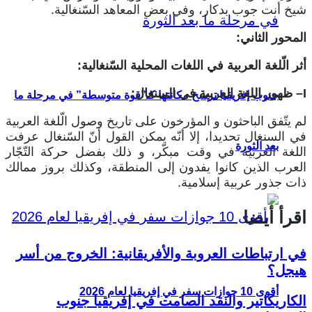
شيخ أنت جوب بدكار، وفي بعض المعاهد السّنغالية.
المحور الثاني:
أثر الّلغة العربية في اللغات المحلية السّنغالية:
I
– ظهور اللغة العربية في السنغال:
جنوب إفريقيا ترسخ مكانتها كـ”قوة متوسطة” في مرحلة ما
لم يتّفق الباحثون و المؤرخون على تاريخ وصول الّلغة العربية
في السنغال تحديدا، إلا أنّه يمكن القول أنّ السّنغال عرفت
بعد الثورة
اللغة العربية في وقت مبكّر، و ذلك بفضل حركة التّجّار
العرب الذين كانوا يفدون إلى المنطقة، وكذلك بروز ممالك
ذات جذور عربية إسلامية.
اقرأ أيضا
في ارتباطات العروبة والأفريقانية: الخروج من أسر
هيجل؟
أقوى 10 جوازات سفر في إفريقيا لعام 2026
الكاريكاتير والنقد الصامت في إفريقيا جنوب