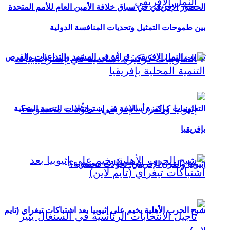
الحضور الإفريقي في سباق خلافة الأمين العام للأمم المتحدة
بين طموحات التمثيل وتحديات المنافسة الدولية
تهريب النمل الإفريقي: قراءة في المشهد والتداعيات والفرص
التعاونيات كركيزة أساسية في إستراتيجيات التنمية المحلية
بإفريقيا
إثيوبيا والقرن الإفريقي: تحوُّلات محسوبة؟
شبح الحرب الأهلية يخيم على إثيوبيا بعد اشتباكات تيغراي (تايم