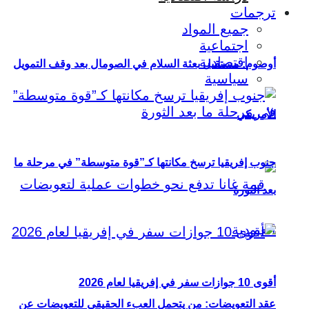
ترجمات
جميع المواد
اجتماعية
اقتصادية
أوصوم: مستقبل بعثة السلام في الصومال بعد وقف التمويل
سياسية
الأمريكي
جنوب إفريقيا ترسخ مكانتها كـ”قوة متوسطة” في مرحلة ما
بعد الثورة
أقوى 10 جوازات سفر في إفريقيا لعام 2026
عقد التعويضات: من يتحمل العبء الحقيقي للتعويضات عن