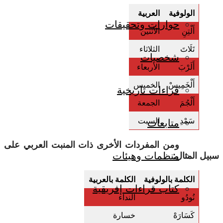
الولوفية
العربية
حوارات وتحقيقات
أَلْتِنِ
الأثنين
تَلَاتَ
الثلاثاء
شخصيات
أَلَرْبَ
الأربعاء
أَلْخَمِيسْ
الخميس
قراءات تاريخية
أَلْجُمَ
الجمعة
سَمْدِ
السبت
متابعات
ومن المفردات الأخرى ذات المنبت العربي على
منظمات وهيئات
سبيل المثال:
الكلمة بالولوفية
الكلمة بالعربية
كتاب قراءات إفريقية
نُودُو
النداء
كَسَارَهْ
خسارة