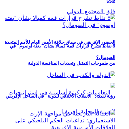
لاين)
الحضور الإفريقي في سباق خلافة الأمين العام للأمم المتحدة
8 نقاط تشرح قرارات قمة كمبالا بشأن “بعثة أوصوم” في
الصومال؟
بين طموحات التمثيل وتحديات المنافسة الدولية
رؤية نقدية: “الانقلاب الأخلاقي للدولة” في الساحل الإفريقي