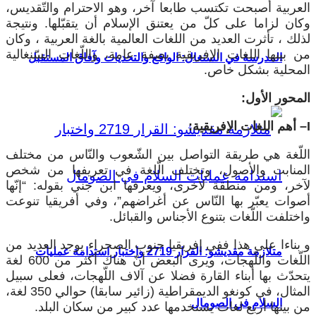
العربية أصبحت تكتسب طابعا آخر، وهو الاحترام والتّقديس،
وكان لزاما على كلّ من يعتنق الإسلام أن يتقبّلها. ونتيجة
لذلك ، تأثرت العديد من اللغات العالمية بالغة العربية ، وكان
من بينها اللغات الإفريقية بصفة عامة، واللّغات السّنغالية
المدرسة في السنغال: الواقع والتحديات وآفاق المستقبل
المحلية بشكل خاص.
المحور الأول:
I
– أهم اللغات الإفريقية:
اللّغة هي طريقة التواصل بين الشّعوب والنّاس من مختلف
المنابت والأصول، وتختلف الّلغة في تعريفها من شخص
لآخر، ومن منطقة لأخرى، ويعرفها ابن جني بقوله: “إنّها
أصوات يعبّر بها النّاس عن أغراضهم”، وفي أفريقيا تنوعت
واختلفت اللّغات بتنوع الأجناس والقبائل.
و بناءا على هذا ففي إفريقيا جنوب الصحراء يوجد العديد من
متلازمة مقديشو: القرار 2719 واختبار استدامة عمليات
اللّغات واللّهجات، ويرى البعض أنّ هناك أكثر من 600 لغة
يتحدّث بها أبناء القارة فضلا عن آلاف اللّهجات، فعلى سبيل
المثال، في كونغو الديمقراطية (زائير سابقا) حوالي 350 لغة،
السلام في الصومال
من بينها أربع لغات يستخدمها عدد كبير من سكان البلد.