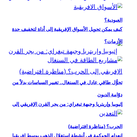
العبودية؟
كيف يمكن تحويل الأسواق الإفريقية إلى أداة لتخفيف حدة
الأزمات؟
تحوُّل طاقي عادل في السنغال.. تغيير السياسات بدلاً من
دوّامة الديون
إثيوبيا وإريتريا وجبهة تيغراي: من يجر القرن الإفريقي إلى
الحرب؟ (مناظرة افتراضية)
انعدام الحوكمة في أنشطة استغلال الذهب بوسط إفريقيا