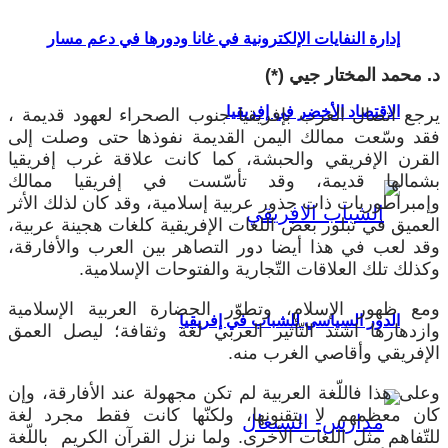
إدارة النفايات الإلكترونية في غانا ودورها في دعم مسار
د. محمد المختار جيي (*)
الاقتصاد الأخضر في إفريقيا
يرجع اتصال العرب بإفريقيا جنوب الصحراء لعهود قديمة ،
فقد وسّعت ممالك اليمن القديمة نفوذها حتى وصلت إلى
القرن الإفريقي والحبشة، كما كانت علاقة غرب إفريقيا
بشمالها قديمة، وقد تأسّست في إفريقيا ممالك
وإمبراطوريات ذات جذور عربية إسلامية، وقد كان لذلك الأثر
العميق في تبلور بعض اللغات الإفريقية كلغات هجينة عربية،
وقد لعب في هذا أيضا دور التصاهر بين العرب والأفارقة،
وكذلك تلك العلاقات التّجارية والفتوحات الإسلامية.
ومع ظهور الإسلام، وتطوّر الحضارة العربية الإسلامية
الدور السياسي للشباب في إفريقيا
وازدهارها اشتد التّأثير العربي لغة وثقافة؛ ليصل العمق
الإفريقي وأقاصي الغرب منه.
وعلى هذا فاللّغة العربية لم تكن مجهولة عند الأفارقة، وإن
كان معظمهم لا يتقنونها، ولكنّها كانت فقط مجرد لغة
للتّفاهم مثل اللغات الأخرى. ولما نزل القرآن الكريم باللّغة