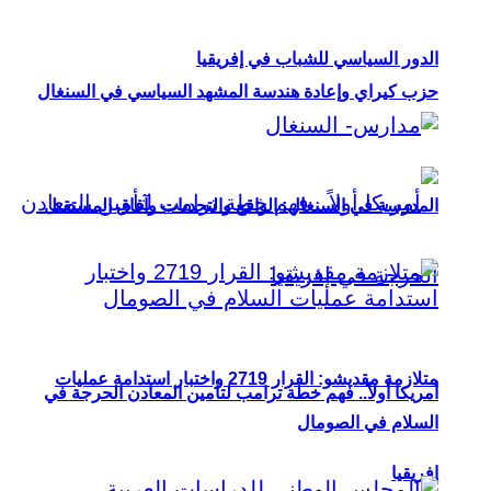
الدور السياسي للشباب في إفريقيا
حزب كيراي وإعادة هندسة المشهد السياسي في السنغال
المدرسة في السنغال: الواقع والتحديات وآفاق المستقبل
متلازمة مقديشو: القرار 2719 واختبار استدامة عمليات
أمريكا أولاً.. فهم خطة ترامب لتأمين المعادن الحرجة في
السلام في الصومال
إفريقيا