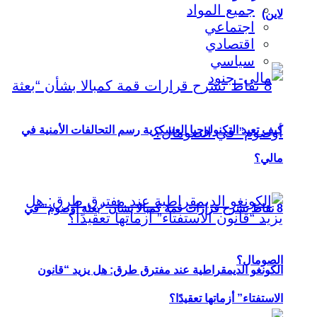
جميع المواد
لاين)
اجتماعي
اقتصادي
سياسي
كيف تعيد التكنولوجيا العسكرية رسم التحالفات الأمنية في
مالي؟
8 نقاط تشرح قرارات قمة كمبالا بشأن “بعثة أوصوم” في
الصومال؟
الكونغو الديمقراطية عند مفترق طرق: هل يزيد “قانون
الاستفتاء” أزماتها تعقيدًا؟