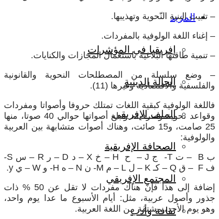
– تثبيت البنية النّحوية وتهذيبها.
المزيد
– إغناء اللغة الولوفية بالمفردات.
إفريقيا في المؤشرات
– تنمية طاقتها البلاغية باستعمال المجازات والكنايات.
– وضع سلسلة من المصطلحات النحوية والقانونية
الحالة الدينية
والفلسفية والاقتصادية وغيرها (11).
فاللغة الولوفية كبقية اللغات تمتلك حروفا وأصواتا ومفردات
الملف الإفريقي
وقواعد نحوية وصرفية، وتبلغ أصواتها حوالي 40 صوتا، منها
25 صامت، و15 صائت، وهناك أصوات متشابهة بين العربية
والولوفية:
الصحافة الإفريقية
ب B – ت T- ج J – ح H – خ X – د D – ر R – س S-
ف F – ق Q – كـ K – ل L – م M- ن N – ه H- و W – ي y.
المجتمع الإفريقي
إضافة إلى هذا فإنّ هناك مفردات لا تقل عن 50 % ذات
جذور وأصول عربية، مثل: أيام الأسبوع ما عدا يوم واحد،
وهو يوم الأحد، مشتقة من اللغة العربية.
ثقافة وأدب