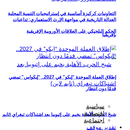
التعاونيات كركيزة أساسية في إستراتيجيات التنمية المحلية
العدالة التاريخية في مواجهة الإرث الاستعماري: تداعيات
الحكم البلجيكي على العلاقات الأوروبية الإفريقية
بإفريقيا
إطلاق العملة الموحدة “إيكو” في 2027.. “إيكواس” تمضي
قدمًا دون انتظار
سياسية
اقتصادية
شبح الحرب الأهلية يخيم على إثيوبيا بعد اشتباكات تيغراي (تايم
اجتماعية
تقدير موقف