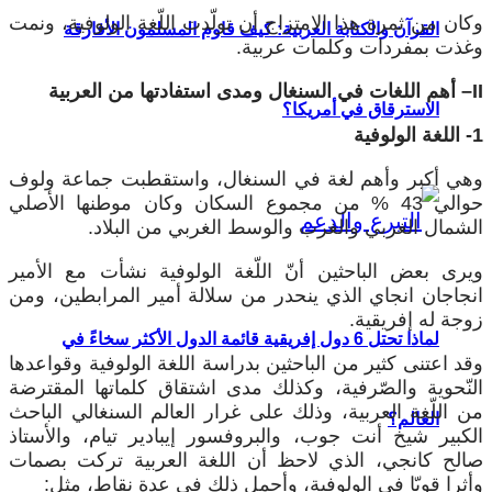
وكان من ثمرة هذا الامتزاج أن تولّدت اللّغة الولوفية، ونمت
القرآن والكتابة العربية: كيف قاوم المسلمون الأفارقة
وغذت بمفردات وكلمات عربية.
II
– أهم اللغات في السنغال ومدى استفادتها من العربية
الاسترقاق في أمريكا؟
1- اللغة الولوفية
وهي أكبر وأهم لغة في السنغال، واستقطبت جماعة ولوف
حوالي 43 % من مجموع السكان وكان موطنها الأصلي
الشمال الغربي والغرب والوسط الغربي من البلاد.
ويرى بعض الباحثين أنّ اللّغة الولوفية نشأت مع الأمير
انجاجان انجاي الذي ينحدر من سلالة أمير المرابطين، ومن
زوجة له إفريقية.
لماذا تحتل 6 دول إفريقية قائمة الدول الأكثر سخاءً في
وقد اعتنى كثير من الباحثين بدراسة اللغة الولوفية وقواعدها
النّحوية والصّرفية، وكذلك مدى اشتقاق كلماتها المقترضة
من اللّغة العربية، وذلك على غرار العالم السنغالي الباحث
العالم؟
الكبير شيخ أنت جوب، والبروفسور إيبادير تيام، والأستاذ
صالح كانجي، الذي لاحظ أن اللغة العربية تركت بصمات
وأثرا قويّا في الولوفية، وأجمل ذلك في عدة نقاط، مثل: