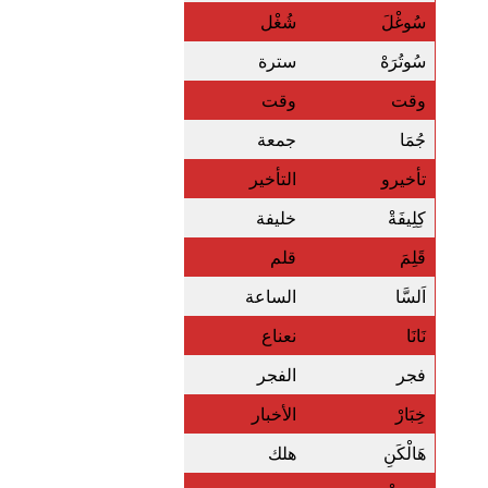
سُوغْلَ
شُغْل
سُوتُرَهْ
سترة
وقت
وقت
جُمَا
جمعة
تأخيرو
التأخير
كِلِيفَةْ
خليفة
قَلِمَ
قلم
اَلسَّا
الساعة
نَانَا
نعناع
فجر
الفجر
خِبَارْ
الأخبار
هَالْكَنِ
هلك