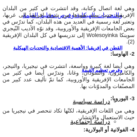
وهي لغة اتصال وكتابة، وقد انتشرت في كثير من البلدان
الإفريقية حيث يمتد نفوذها من شرق إفريقيا إلى غربها،
وتعتبر لغة رسمية في العديد من هذه البلدان، كما تدرّس في
بعض الجامعات الإفريقية والأوروبية، وقد نوّه الأديب النّيجري
سوينكا Wolesoyinka إلى تدريسها في كل البلدان الإفريقية
(2).
القطن في إفريقيا: الأهمية الاقتصادية والتحديات الهيكلية
2- الهاوسا:
وهي أيضا لغة كبيرة وواسعة، انتشرت في نيجيريا، والنيجر،
وفرص تعظيم القيمة
والكاميرون، والسودان، وغانا، وتدرّس أيضا في كثير من
الجامعات الإفريقية والأوروبية، كما تمّ تأليف عدد كبير من
المصنّفات والمدوّنات بها.
3- اليوروبا:
دراسة سياسية
وهي من اللغات الإفريقية، لكنّها تكاد تنحصر في نيجيريا من
حيث الاستعمال والانتشار.
دراسة اجتماعية
4- الفولانية أو البولارية: