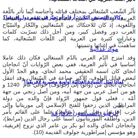
تأثّر الشّعب السّنغالي بمختلف قبائله وأجناسه أيّما تأثر باللّغة
وكالات التصنيف الثلاث: أرقام أم تحيّز في تقييم دول إفريقيا؟
العربية، وذلك في جميع مظاهره الاجتماعية والثقافية
واللّغوية، إذ كان للاحتكاك بين السّنغاليين والتّجّار والسّيّاح
العرب دور وفضل كبير، ومن أجل ذلك تسرّبت كلمات
وعبارات كثيرة من العربية إلى اللّغات السّنغالية، كما
ساهمت في إغنائها وتنميتها.
وقد امتزج الدّم العربي بالدّم السنغالي فكان ذلك عاملا
أساسيا في تأثير العربية، ففي بعض الرّوايات أنّ انجاجان
انجاي كان اسمه الحقيقي محمد انجاي، وهو الجدّ الأول
لبعض قبائل الولوف، الأكبر جماعة في السّنغال، وقد انتقل
لماذا تمثل السيادة الغذائية أولوية مصيرية لإفريقيا؟
انجاجان انجاي من (والو) إلى (جولوف) حوالي عام 1240 و
هو من أصل عربي من جهة أبيه، ومن أصل زنجي من جهة
أمّه ، فعلى قول جمهور الرّواة فإنّ والده من دولة
المرابطين الذين زحفوا للفتح الإسلامي إلى موريتانيا وإلى
غرب إفريقيا. وصار اسم (مرابط) علما على القائم بأمر
الدين، وأطلقه الموريتانيون اسما على رجال الدين (مرابط)،
وانجاجان انجاي والده أبو بكر بن عامر الذي تزوج إفريقية،
وهو مؤسس إمبراطورية جولوف القديمة (10).