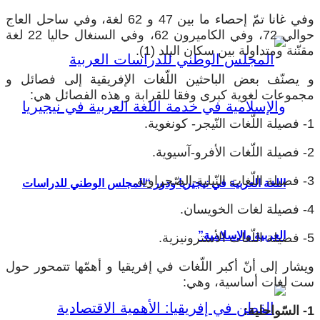
وفي غانا تمّ إحصاء ما بين 47 و 62 لغة، وفي ساحل العاج
حوالي 72، وفي الكاميرون 62، وفي السنغال حاليا 22 لغة
مقنّنة ومتداولة بين سكان البلد (1).
و يصنّف بعض الباحثين اللّغات الإفريقية إلى فصائل و
مجموعات لغوية كبرى وفقا للقرابة و هذه الفصائل هي:
1- فصيلة اللّغات النّيجر- كونغوية.
2- فصيلة اللّغات الأفرو-آسيوية.
3- فصيلة اللّغات النّيلية-الصّحراوية.
اللغة العربية في نيجيريا ودور “المجلس الوطني للدراسات
4- فصيلة لغات الخويسان.
العربية والإسلامية”
5- فصيلة اللّغات الأسترونيزية.
ويشار إلى أنّ أكبر اللّغات في إفريقيا و أهمّها تتمحور حول
ست لغات أساسية، وهي:
1- السّواحلية: