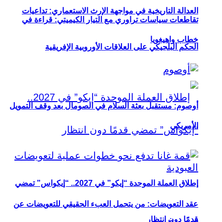
العدالة التاريخية في مواجهة الإرث الاستعماري: تداعيات
تقاطعات سياسات تراوري مع التيار الكيميتي: قراءة في
خطاب واهيغويا
الحكم البلجيكي على العلاقات الأوروبية الإفريقية
أوصوم: مستقبل بعثة السلام في الصومال بعد وقف التمويل
الأمريكي
إطلاق العملة الموحدة “إيكو” في 2027.. “إيكواس” تمضي
عقد التعويضات: من يتحمل العبء الحقيقي للتعويضات عن
قدمًا دون انتظار