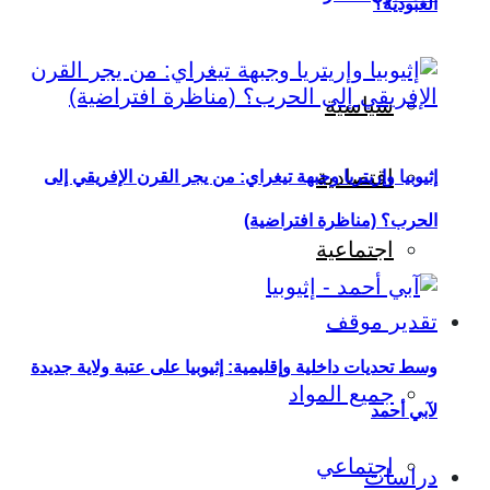
العبودية؟
سياسية
اقتصادية
إثيوبيا وإريتريا وجبهة تيغراي: من يجر القرن الإفريقي إلى
الحرب؟ (مناظرة افتراضية)
اجتماعية
تقدير موقف
وسط تحديات داخلية وإقليمية: إثيوبيا على عتبة ولاية جديدة
جميع المواد
لآبي أحمد
اجتماعي
دراسات