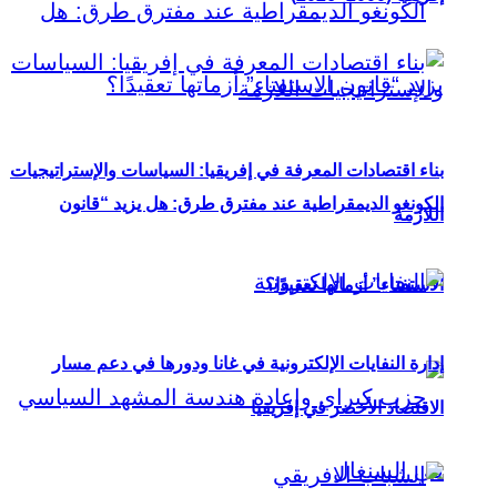
بناء اقتصادات المعرفة في إفريقيا: السياسات والإستراتيجيات
الكونغو الديمقراطية عند مفترق طرق: هل يزيد “قانون
اللازمة
الاستفتاء” أزماتها تعقيدًا؟
إدارة النفايات الإلكترونية في غانا ودورها في دعم مسار
الاقتصاد الأخضر في إفريقيا