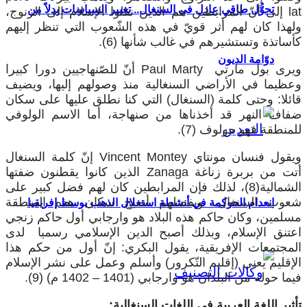
تحوُّل طاقي عادل في السنغال.. تغيير السياسات بدلاً من
lat إلى أنّ المرابطين هم الذين نقلوا الإسلام إلى الزنوج،
ولهذا كان لهم أثر قويّ في هذه الشّعوب التي تنظر إليهم
كأساتذة وتستشيرهم في غالب شأنها (6).
دوّامة الديون
ويرى بول مارتي Paul Marty أنّ للصّنهاجيين دورا كبيرا
وعظيما في الأراضي السنغالية منذ وصولهم إليها، ويضيف
قائلا: وحتى كلمة (السنغال) التي كنا نطلق عليها على سكان
ضفاف النهر قد أخذناها من صنهاجة، أما الاسم الولوفي
للمنطقة فهو جولوف (7).
ويقول فنسان مونتاي Vincent Montey إنّ كلمة السنغال
أتت من بربرة زناغة Zanaga الذين كانوا يقطنون ضفتها
الشمالية(8)، لذلك فإن المرابطين كان لهم فضل كبير على
شعوب السنغال، وبفضلهم أصبح سكان هذه المنطقة
انعدام الحوكمة في أنشطة استغلال الذهب بوسط إفريقيا
مسلمين، وكان حاكم هذه البلاد هو وارجابي أول حاكم زنجي
اعتنق الإسلام، وبذلك أصبح الدين الإسلامي رسميا لدى
المجتمعات الإفريقية، يقول البكري: إنّ أول من حكم هذا
الإقليم يعني (إقليم التّكرور) وأسلم وعمل على نشر الإسلام
فيما حوله من البلدان هو وارجابي (1401 – 1402 م) (9).
تأثير اللغة العربية في اللغات السنغالية: