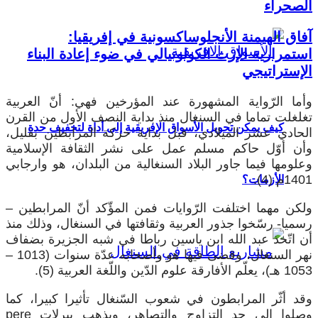
الصحراء
آفاق الهيمنة الأنجلوساكسونية في إفريقيا:
استمرارية الإرث الكولونيالي في ضوء إعادة البناء
الإستراتيجي
وأما الرّواية المشهورة عند المؤرخين فهي: أنّ العربية
تغلغلت تماما في السنغال منذ بداية النصف الأول من القرن
كيف يمكن تحويل الأسواق الإفريقية إلى أداة لتخفيف حدة
الحادي عشر الميلادي، قبل بداية حركة المرابطين بقليل،
وأن أوّل حاكم مسلم عمل على نشر الثقافة الإسلامية
وعلومها فيما جاور البلاد السنغالية من البلدان، هو وارجابي
1401م (4).
الأزمات؟
ولكن مهما اختلفت الرّوايات فمن المؤّكد أنّ المرابطين –
رسميا- رسّخوا جذور العربية وثقافتها في السنغال، وذلك منذ
أن اتّخذ عبد الله ابن ياسين رباطا في شبه الجزيرة بضفاف
نهر السنغال، وقضى فيها هو وأصحابه عدّة سنوات (1013 –
1053 هـ)، يعلّم الأفارقة علوم الدّين واللّغة العربية (5).
وقد أثّر المرابطون في شعوب السّنغال تأثيرا كبيرا، كما
وصلوا إلى حد التزاوج والتصاهر، ويذهب بيرلات pere