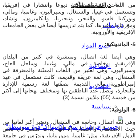
دراسة اقتصادية
من اللغات الإفريقية الأكثر ذيوعا وانتشارا في إفريقيا،
وتستعمل في غينيا، والسنغال، وسيراليون، وغامبيا، ومالي،
وبوركينا فاسو، والنيجر، ونيجيريا، والكاميرون، وتشاد،
ترجمات
وموريتانيا، وغيرها، كما يتم تدريسها أيضا في بعض الجامعات
الإفريقية والأوروبية.
5- الماندينكية:
جميع المواد
وهي أيضا لغة اتصال، ومنتشرة في كثير من البلدان
الإفريقية، وخاصة في مالي، وغينيا، وساحل العاج،
اجتماعية
وسيراليون، وهي تعتبر من اللّغات المقنّنة والمعترفة في
السنغال، وهي لغة عريقة وقديمة، كانت تستعمل في عهد
إمبراطورية مالي القديمة بصفّتها لغة رسمية للإدارة
اقتصادية
والتجارة، ويصل عدد الناطقين بها وبمختلف لهجاتها إلى أكثر
من خمسة (05) ملايين نسمة (3).
سياسية
6- الولوفية:
وهي لغة اتصال، وخاصة في السنغال، وتعتبر أكبر لغاتها من
حيث الاستعمال والانتشار، إلا أنها بدأت تنتشر في بعض
الدول الإفريقية، مثل: غامبيا، وموريتانيا، وتدرّس في جامعة