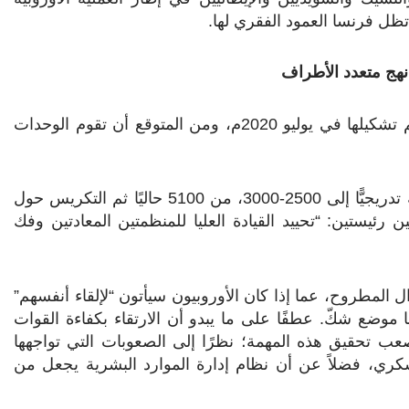
تظل فرنسا العمود الفقري لها
.
 نهج متعدد الأطراف
وقوة تاكوبا هي تحالف من القوات الخاصة الأوروبية التي تم تشكيلها في يوليو 2020م، ومن المتوقع أن تقوم الوحدات
ومن المتوقع أن ينخفض ​​عدد الجنود الفرنسيين في المنطقة تدريجيًّا إلى 2500-3000، من 5100 حاليًا ثم التكريس حول
 رئيستين: “تحييد القيادة العليا للمنظمتين المعادتين وفك
ل المطروح، عما إذا كان الأوروبيون سيأتون “لإلقاء أنفسهم”
ا موضع شكّ. عطفًا على ما يبدو أن الارتقاء بكفاءة القوات
عب تحقيق هذه المهمة؛ نظرًا إلى الصعوبات التي تواجهها
عسكري، فضلاً عن أن نظام إدارة الموارد البشرية يجعل من