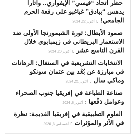
حظر اتحاد “فيسي” الإيفواري.. واتارا
يدهس “بيادق” غباغبو على رقعة الحرم
الجامعي!
أكتوبر 22, 2024
صمود الأبطال: ثورة الشيمورنجا الأولى ضد
الاستعمار البريطاني في زيمبابوي خلال
القرن التاسع عشر
أكتوبر 20, 2024
الانتخابات التشريعية في السنغال: الرهانات
في مبارزة عن بُعْد بين عثمان سونكو
وماكي سال
أكتوبر 21, 2024
صناعة الطباعة في إفريقيا جنوب الصحراء
وعوامل دَفْعها
أكتوبر 6, 2024
العلوم التطبيقية في إفريقيا القديمة: نظرة
في الأثر والمؤثرات
أغسطس 3, 2026