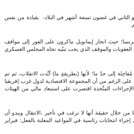
20م، انقلابًا عسكريًّا -وهو الثاني في غضون تسعة أشهر في البلاد- بقيادة من نفس
من فرنسا؛ حيث انحاز إيمانويل ماكرون على الفور إلى مواقف
 العقوبات والموقف الذي يجب تبنّيه تجاه المجلس العسكري
تي أعقبت ذلك، في 30 مايو 2021م، كانت مُفاجِئَة إلى حدّ ما؛ لأنها (بطريقةٍ ما) أيَّدت الانقلاب، ثم تم
ية، على الرغم من أن المجموعة الاقتصادية لدول غرب إفريقيا
إجراءات المتَّخذة اقتصرت على استبعاد مالي من الهيئات
ن خلال حقيقة أنها لا ترغب في تأخير ،الانتقال ويبدو أن
جراء انتخابات رئاسية في المواعيد المعلنة بالفعل: فبراير