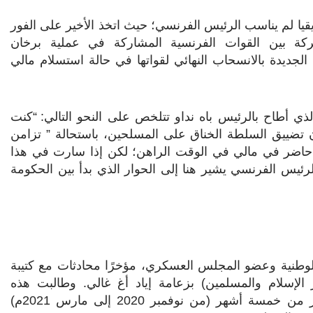
يا لم يناسب الرئيس الفرنسي؛ حيث اتخذ الأخير على الفور
تركة بين القوات الفرنسية المشاركة في عملية برخان
لجديدة بالانسحاب النهائي لقواتها في حالة استسلام مالي
:
“
كنت
شأن تضييق السلطة الخناق على المسلحين، باستحالة ” تزامن
اء حاضر في مالي في الوقت الراهن؛ لكن إذا سارت في هذا
لرئيس الفرنسي يشير هنا إلى الحوار الذي بدأ بين الحكومة
الوطنية وعضو المجلس العسكري، مؤخرًا محادثات مع كتيبة
الإسلام والمسلمين) بزعامة إياد أغ غالي. وطالبت هذه
المجموعة، التي حاصرت قرية فارابوغو، وسط مالي، لأكثر من خمسة أشهر (من نوفمبر 2020 إلى مارس 2021م)