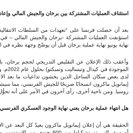
استئناف العمليات المشتركة بين برخان والجيش المالي وإعاد
بعد أن حصلت فرنسا على “تعهدات من السلطات الانتقالية الم
نهاية يونيو نهاية عملية برخان قبل أن يوضّح وجهة نظره في ا
وأعقب ذلك الإعلان عن التقليص التدريجي لحجم برخان، با
الموجود
لدى بعض سكان الساحل الذين يخشون تداعيات ما بعد الا
إيمانويل ماكرون انسحابًا صريحًا للجيش الفرنسي، مما سي
روسيا. ومن ناحية أخرى، رأى آخرون في الأمر على أنه تحو
هل انتهاء عملية برخان يعني نهاية الوجود العسكري الفرنسي
الحقيقة هي أن إعلان إيمانويل ماكرون بعيدٌ كل البعد عن ا
أوروبية، التي تم تشكيلها من 600 