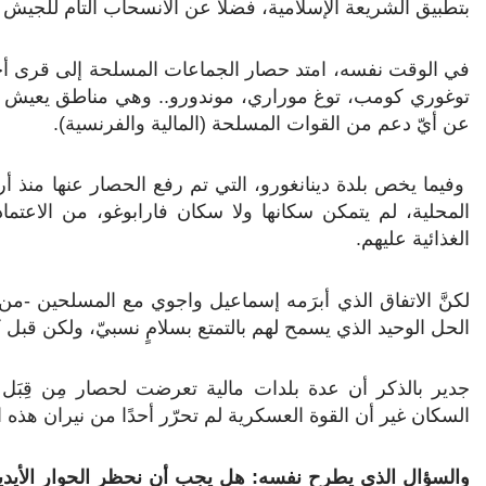
بتطبيق الشريعة الإسلامية، فضلاً عن الانسحاب التام للجيش
في الوقت نفسه، امتد حصار الجماعات المسلحة إلى قرى أخرى
توغوري كومب، توغ موراري، موندورو.. وهي مناطق يعيش 
عن أيّ دعم من القوات المسلحة (المالية والفرنسية).
وفيما يخص بلدة دينانغورو، التي تم رفع الحصار عنها منذ 
المحلية، لم يتمكن سكانها ولا سكان فارابوغو، من الاعتماد
الغذائية عليهم.
لكنَّ الاتفاق الذي أبرَمه إسماعيل واجوي مع المسلحين -م
الحل الوحيد الذي يسمح لهم بالتمتع بسلامٍ نسبيّ، ولكن قبل
جدير بالذكر أن عدة بلدات مالية تعرضت لحصار مِن قِ
السكان غير أن القوة العسكرية لم تحرّر أحدًا من نيران هذه
والسؤال الذي يطرح نفسه: هل يجب أن نحظر الحوار الأيد