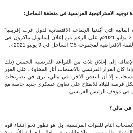
ة توجيه الاستراتيجية الفرنسية في منطقة الساحل:
الية التي أيّدتها الجماعة الاقتصادية لدول غرب إفريقيا”
استؤنفت العمليات المشتركة -برخان والجيش المالي – في 2 يوليو 2021م على الرغم من إعلان إيمانويل ماكرون في
لقمة الافتراضية لمجموعة
G5
الساحل في 9 يوليو 2021م.
لإضافة إلى إغلاق ثلاث من القواعد الفرنسية الخمس (تلك
ة في كيدال وتيساليت وتمبكتو) بحلول عام 2022م. وإذا كان القرار الفرنسي بالانسحاب أثار المخاوف على الفور
نسحاب، إلا أن البعض الآخر، في مالي، يرى في تصريحات
شكل فرصة للبلاد للانفتاح على تعاون عسكري جديد خاصة مع
ُّل في موقف الرئيس الفرنسي
.
 في مالي؟
لانسحاب التام للقوات الفرنسية، بل هو تطور نحو إنشاء قوة
جندي من الاستونيين والتشيك والسويديين والإيطاليين في إطار العملية الأوروبية