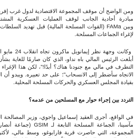
ومن الواضح أن موقف المجموعة الاقتصادية لدول غرب إفريق
مبادرة أحادية الجانب لوقف العمليات العسكرية المش
وبين
FAMa
(القوات المسلحة المالية) قبل تهديد السلطات ا
لإغراء الجماعات المسلحة.
وكانت وجهة نظر إيمانويل ماكرون تجاه انقلاب 24 مايو الذي أطاح بالرئيس باه نداو تتلخص على النحو التالي
أبلغت الرئيس المالي باه نداو، الذي كان صارمًا للغاية ب
التطرف في مالي مع جنودنا هناك؟ أبدًا!”، لكن هذا الإغر
الاتجاه سأضطر إلى الانسحاب”؛ على حد تعبيره. ويبدو أن ا
بقيادة المجلس العسكري والحركات المسلحة المحلية
.
التردد بين إجراء حوار مع المسلحين من عدمه؟
في الواقع، أجرى العقيد إسماعيل واجوي، وزير المصالحة 
مآسينا، الجماعة المسلحة التابعة لـ
GSIM
(جماعة أنصار 