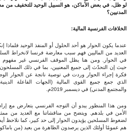
لو ظل، في بعض الأماكن، هو السبيل الوحيد للتخفيف من معا
المدنيين؟
الخلافات الفرنسية المالية:
عندما يكون الحوار هو أحد الحلول أو المنفذ الوحيد فلماذا إن
العديد من الماليين فهم سبب معارضة فرنسا لانخراط السلط
في الحوار. ومن هنا يظل الموقف الفرنسي غير مفهوم ب
حيث إن التحدّث إلى جميع المعنيين، بما في ذلك المسلحون
فكرة إجراء الحوار وردت في توصية ناتجة عن الحوار الو
الذي جمع جميع القوى المالية (الجهات الفاعلة الدينية
والمجتمع المدني) في ديسمبر 2019م.
ومن هذا المنظور يبدو أن التوجه الفرنسي يتعارض مع إرادة 
الأمن في بلدهم. ويتضح من مناقشاتنا مع العديد من ممث
لضغوط المسلحين يؤيدون الحوار إلى حد كبير، كما نلاحظ أي
هم عمومًا أولئك الذين يرصدون الظاهرة من بعيد (من باماكو أ