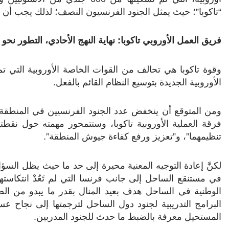
“تاكوبا”؛ حيث يمثل الجنود الفرنسيون النصف؛ لذلك يجب أن 
فريق العمل الأوروبي تاكوبا: نهاية النهج الأحادي، التطور نحو
الأوروبية الجديدة بتوسيع النظام القائم بالفعل
.
فرقة العملية الأوروبية تاكوبا، وستتمحور مهمته حول نقطتين
تنظيمهما”، و”تعزيز ورفع كفاءة جيوش المنطقة”.
لكنَّ إعادة التوجيه المعنية محيرة إلى حد ما حيث يظل السؤا
في مستنقع الساحل إلى جانب فرنسا التي لم تَعُدْ انتكاسته
الوطنية في الساحل هدف بعيد المنال بقدر ما يبدو من الص
البرامج التدريبية لجنود دول الساحل لترجمتها إلى نجاح 
المستحيل معرفة بالضبط ما حدث للجنود المدربين
.