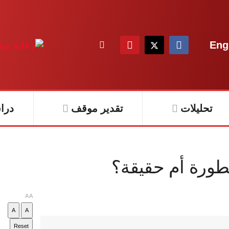
Eng
تحليلات
تقدير موقف
درا
طورة أم حقيقة؟
A
A
A
A
Reset