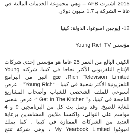
2015 اشترت
AFB
– وهي مجموعة الخدمات المالية في
غانا – الشركة بـ 1.7 مليون دولار.
12- إيوجين امبوغوا، الدولة: كينيا
مؤسس
Young Rich TV
الكيني البالغ من العمر 25 عاما هو مؤسس إحدى شركات
الإنتاج التلفزيوني الأكثر نجاحا في كينيا. شركته
Young
Rich Television Limited
، تنتج اثنين من البرامج
التلفزيونية الأكثر شعبية في كينيا – “
Young Rich
” – عرض
أسبوعي للملف الشخصي للشباب وأصحاب المشاريع
الناجحة في كينيا، و”
Get In The Kitchen
“- عرض شعبي
للغاية للطبخ. وقد وصل بث كل من البرنامجين 9 و 4
مواسم على التوالي، واكتسبا ملايين المشاهدين برعاية
العديد من الشركات الممتازة في كينيا . كما يملك
امبوغوا
My Yearbook Limited
، وهي شركة تنتج