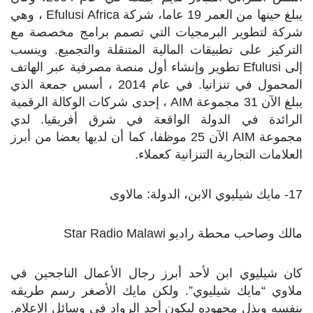
يبلغ حينها من العمر 19 عاما، شركة
Efulusi Africa
، وهي
شركة لتطوير البرمجيات التي تصمم برامج مخصصة مع
التركيز على تطبيقات المالية المتنقلة والتجميع. وينسب
إلى
Efulusi
تطوير وإنشاء أول منصة مصرفية عبر الهاتف
المحمول في تنزانيا. في عام 2014 ، أسس جمعة الذي
يبلغ الآن 31 مجموعة
AIM
، إحدى شركات الوكالة الرقمية
الرائدة في الدولة الواقعة في شرق أفريقيا. لدي
مجموعة
AIM
الآن 25 موظفا، كما أن لديها بعضا من أبرز
العلامات التجارية التنزانية كعملاء.
17- مايك شيليوي الابن، الدولة: مالاوى
مالك وصاحب محطة راديو
Star Radio Malawi
كان شيليوي ابن لأحد أبرز رجال الأعمال الناجحين في
ملاوي “مايك شيليوي”. ولكن مايك الأصغر رسم طريقه
بنفسه وبذل مجهوده ليكون أحد الرواد في وسائل الإعلام.