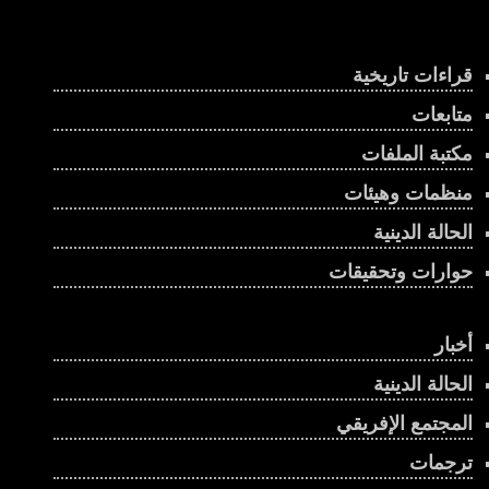
تشاد تغرق في الحرب السودانية
قراءات تاريخية
00:01:23
متابعات
الإستراتيجية الأمريكية في البحر الأحمر على وقع
الحرب على إيران
مكتبة الملفات
00:02:43
منظمات وهيئات
إثيوبيا وإريتريا .. هل تندلع حرب جديدة في القرن
الحالة الدينية
الإفريقي؟
حوارات وتحقيقات
00:03:45
يحكم البلاد منذ أكثر من ربع قرن .. كيف فاز رئيس
جيبوتي بولاية سادسة؟
أخبار
00:00:56
الحالة الدينية
جنوب السودان.. انتخابات مؤجلة أم أزمة حكم؟
المجتمع الإفريقي
00:01:07
ترجمات