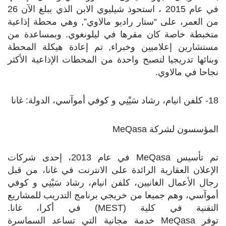
في عام 2015 ، استحوذ شيليوي الابن الذي يبلغ الآن 26
من العمر، على “ستار راديو مالاوي”, وهي محطة إذاعية
متخبطة خاصة كان مقرها في ليلونغوي. وبمساعدة من
مستشارين إعلاميين وخبراء, تم إعادة هيكلة المحطة
وبنائها تدريجيا لتصبح واحدة من المحطات الإذاعية الأكثر
نجاحا في مالاوي.
18- كلفن انيام، رشاد سَيْنِي و كوفي أموآسي، الدولة: غانا
المؤسسون لشركة
MeQasa
تم تأسيس
MeQasa
في عام 2013، إحدى شركات
الإعلان العقارية الرائدة على الانترنت في غانا، من قبل
رجال الأعمال الغانيين، كلفن انيام، رشاد سَيْنِي و كوفي
أموآسي، وهم جميعا من خريجي برنامج التدريب للمشاريع
التقنية في كلية (
MEST
) في أكرا، غانا.
توفر
MeQasa
خدمة مجانية التي تساعد السماسرة