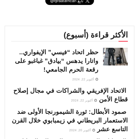
انتخابات إثيوبيا 2026 .. هيمنة آبي أحمد تعمق
الانقسام
00:01:53
عودة إيبولا .. سلالة أشد فتكاً
الأكثر قراءة (أسبوع)
00:03:48
حظر اتحاد “فيسي” الإيفواري..
تأثيرات الحرب الأمريكية ـ الإسرائيلية ضد إيران
واتارا يدهس “بيادق” غباغبو على
على دول إفريقيا جنوب الصحراء
02:09:47
رقعة الحرم الجامعي!
أكتوبر 22, 2024
معركة الشرعية في الصومال
الاتحاد الإفريقي والشراكات في مجال إصلاح
00:01:30
قطاع الأمن
أكتوبر 22, 2024
السنغال .. صراع القصر والشارع
صمود الأبطال: ثورة الشيمورنجا الأولى ضد
00:03:02
الاستعمار البريطاني في زيمبابوي خلال القرن
التاسع عشر
أكتوبر 20, 2024
اغتيار باتريس لومومبا.. الجريمة التي عادت تطارد
أوروبا بعد 65 عامًا