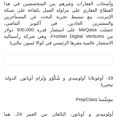
وأصحاب العقارات وغيرهم من المتخصصين في هذا
القطاع العقاري على مزاولة العمل بكفاءة على شبكة
الإنترنت، مع تبسيط تجربة البحث عن المستأجرين
والمشترين الجادين. في أكتوبر الماضي،
حصلت
MeQasa
على استثمار قدره 500،000 دولار
من
Frontier Digital Ventures
، وهي شركة رأسمالية
الاستثمار عالمية مقرها الرئيسي في كوالا لمبور, ماليزيا.
19- أوغونلانا أولوميدي و شُكْوُو وَيْزام أوبانور, الدولة:
نيجيريا
مؤسِّسا
PrepClass
أولوميدي و أوبانور، البالغان من العمر 24، هما