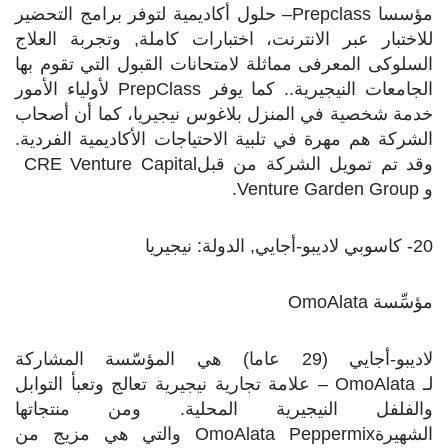
مؤسسا
Prepclass
– حلول أكاديمية لتوفر برامج التحضير
للاختبار عبر الانترنت، اختبارات كاملة, وتجربة العلاج
السلوكى المعرفى مماثلة لامتحانات القبول التي تقوم بها
الجامعات النيجيرية.. كما يوفر
PrepClass
لأولياء الأمور
خدمة شخصية في المنزل بلاغوس نيجيريا، كما أن أصحاب
الشركة هم مهرة في تلبية الاحتياجات الأكاديمية الفردية.
وقد تم تمويل الشركة من قبل
CRE Venture Capital
و
Venture Garden Group
.
20- كاسوبي لاديبو-أجايي, الدولة: نيجيريا
مؤسِّسة
OmoAlata
لاديبو-أجايي (29 عاما) هي المؤسّسة المشاركة
لـ
OmoAlata
– علامة تجارية نيجيرية تعالج وتعبأ التوابل
والفلفل النيجيرية المحلية. ومن منتجاتها
الشهيرة
OmoAlata Peppermix
والتي هي مزيج من