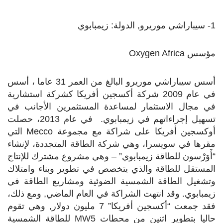
1- سيباراشي موريرو, الدولة: زيمبابوي
مؤسس
Oxygen Africa
أسس سيباراشي موريرو البالغ من العمر 31 عاما ، أسس
في عام 2009 شركة أكسجين أفريكا كشركة استشارية
في مجال الاستثمار لمساعدة المستثمرين الأجانب في
تسهيل إجراءاتهم في زيمبابوي. في عام 2013، حصلت
أوكسجين أفريكا على شراكة مع مجموعة
Mecco
التي
مقرها في سويسرا، وهي شركة الطاقة المتجددة، لإنشاء
“أَوَرْسون للطاقة زيمبابوي” – وهي مشروع مشترك للإنتاج
المستقل للطاقة والذي يتخصص في تطوير وبناء وامتلاك
وتشغيل الطاقة الشمسية الضوئية ومشاريع الطاقة في
زيمبابوي. وقد انتهت الشراكة في العام الماضي, ومع ذلك،
فقد جمعت “أكسجين أفريكا” 7 مليون دولار, وهي تقوم
حاليا بتطوير اثنين من محطات 5
MW
للطاقة الشمسية