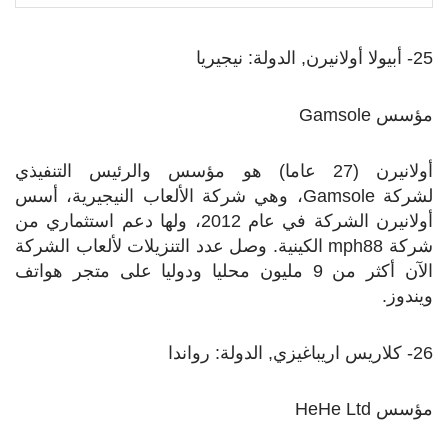
25- أبيولا أولانيرن, الدولة: نيجيريا
مؤسس
Gamsole
أولانيرن (27 عاما) هو مؤسس والرئيس التنفيذي
لشركة
Gamsole
، وهي شركة الألعاب النيجيرية، أسس
أولانيرن الشركة في عام 2012، ولها دعم استثماري من
شركة 88
mph
الكينية. وصل عدد التنزيلات لألعاب الشركة
الآن أكثر من 9 مليون محليا ودوليا على متجر هواتف
ويندوز.
26- كلاريس اريباغيزي, الدولة: رواندا
مؤسس
HeHe Ltd