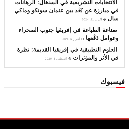
الانتخابات التشريعية في السنغال: الرهانات
00:02:43
في مبارزة عن بُعْد بين عثمان سونكو وماكي
سال
إفريقيا ومجلس الأمن .. معركة كسر الهيمنة
أكتوبر 21, 2024
القديمة
صناعة الطباعة في إفريقيا جنوب الصحراء
00:05:11
وعوامل دَفْعها
أكتوبر 6, 2024
فرنسا تعود إلى إفريقيا
العلوم التطبيقية في إفريقيا القديمة: نظرة
00:01:01
في الأثر والمؤثرات
أغسطس 3, 2026
إثيوبيا على حافة الانقسام .. هل ينهار سلام
بريتوريا؟
00:02:32
فيسبوك
مالي وصراع البقاء فوق رمال متحركة
00:03:54
انتهاكات مستمرة في الغابون
00:01:03