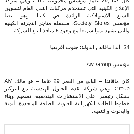
كان كيتا (29 عاما) مؤسس مجموعة
Tria
، وهي شركة
الإعلان الكينية التي تستخدم مركبات النقل العام لتسويق
السلع الاستهلاكية الرائدة في كينيا. وهو أيضا
مؤسس
Society Stores
، سلسلة متاجر التجزئة الكينية
والتي تشهد نموا سريعا مع وجود 5 منافذ البيع للشركة.
24- أندا ماقاندا, الدولة: جنوب أفريقيا
مؤسس
AM Group
كان ماقاندا – البالغ من العمر 29 عاما – هو مالك
AM
Group
, وهي شركة تقدم الحلول الهندسية مع التركيز
بشكل رئيسي على الاستشارات الهندسية، تصميم وبناء
خطوط الطاقة الكهربائية العلوية، الطاقة المتجددة، أتمتة
والبحوث والتنمية.