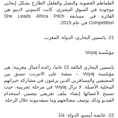
الطماطم العضوية والبصل والفلفل الطازج بشكل إيجابي
موجودة في السوق النيجيري. كانت كاسوبي لاديبو هي
الفائزة في مسابقة
She Leads Africa Pitch
Competition
في عام 2015.
21- ياسمين البجاري، الدولة: المغرب
مؤسِّسة
Voyaj
ياسمين البجاري البالغة 22 عاما، رائدة أعمال مغربية؛ هي
مؤسّسة
Voyaj
– منصة على الانترنت تنسق بين
المضيفين والمسافرين الذين يرغبون في مشاركة خبراتهم
المحلية الأصيلة. لا تزال
Voyaj
في مرحلة تجريبية، حيث
تسمح لأعضائها إنشاء ملف تعريفي يتضمن استخدام
الفيديو وذلك بوصف مصالحهم وما سيقدمونه خلال الرحلة.
22- عائشة أينسو، الدولة: غانا