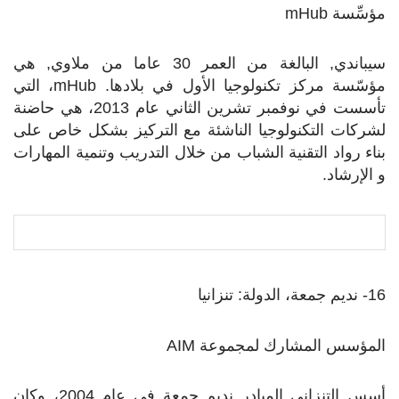
مؤسِّسة
mHub
سيباندي, البالغة من العمر 30 عاما من ملاوي, هي
مؤسّسة مركز تكنولوجيا الأول في بلادها.
mHub
، التي
تأسست في نوفمبر تشرين الثاني عام 2013، هي حاضنة
لشركات التكنولوجيا الناشئة مع التركيز بشكل خاص على
بناء رواد التقنية الشباب من خلال التدريب وتنمية المهارات
و الإرشاد.
16- نديم جمعة، الدولة: تنزانيا
المؤسس المشارك لمجموعة
AIM
أسس التنزاني المبادر نديم جمعة في عام 2004، وكان