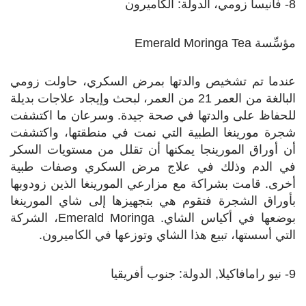
8- فانيسا زومي، الدولة: الكاميرون
مؤسِّسة
Emerald Moringa Tea
عندما تم تشخيص والدتها بمرض السكري، حاولت زومي
البالغة من العمر 21 من العمر، لبحث وإيجاد علاجات بديلة
للحفاظ على والدتها في صحة جيدة. وسرعان ما اكتشفت
شجرة مورينغا الطبية التي نمت في منطقتها، واكتشفت
أن أوراق المورينجا يمكنها أن تقلل من مستويات السكر
في الدم وذلك في علاج مرض السكري وصفات طبية
أخرى. قامت بشراكة مع مزارعي المورينغا الذين زودوبها
بأوراق الشجرة فتقوم هي بتجهيزها إلى شاي المورينغا
بوضعها في أكياس الشاي.
Emerald Moringa
، الشركة
التي أسستها، تبيع هذا الشاي وتوزعها في الكاميرون.
9- نيو رامافاكيلا, الدولة: جنوب أفريقيا