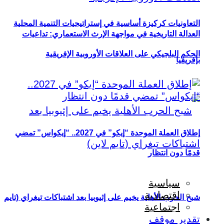
التعاونيات كركيزة أساسية في إستراتيجيات التنمية المحلية
العدالة التاريخية في مواجهة الإرث الاستعماري: تداعيات
الحكم البلجيكي على العلاقات الأوروبية الإفريقية
بإفريقيا
إطلاق العملة الموحدة “إيكو” في 2027.. “إيكواس” تمضي
قدمًا دون انتظار
سياسية
اقتصادية
شبح الحرب الأهلية يخيم على إثيوبيا بعد اشتباكات تيغراي (تايم
اجتماعية
تقدير موقف