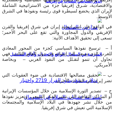
الدور السياسي للشباب في إفريقيا
والاقتصادية، شـرق إفريقيا جزء من الاستراتيجية الشاملة
لإيران الذي يخضع لسيطرة قوى رئيسة ونفوذها في الشرق
الأوسط.
في الواقع؛ فإن استراتيجية إيران في شرق إفريقيا والقرن
الإفريقي والدول المجاورة والتي تقع على البحر الأحمر؛
تسعى إلى تحقيق الأهداف الآتية:
أ – ترسيخ نفوذها السياسي كجزء من المحور المعادي
للغرب الذي تسعى إلى إنشائه في دول العالم الثالث، فهي
المدرسة في السنغال: الواقع والتحديات وآفاق المستقبل
تحاول أن تنمو لتقـلل من النفوذ الغربي – وبخاصة
الأمريكي.
ب – تحقيق مصالحها الاقتصادية في ضوء العقوبات التي
تضر إيران في القارات الأخرى.
ج – تصدير الثورة الإسلامية من خلال المؤسسات الإيرانية
أو المراكز الثقافية التي تنشر الفكر الشيعي، وتعزيز نفوذها
من خلال نشر جهودها في البلاد الإسلامية والمجتمعات
الإسلامية التي تعيش في شرق إفريقيا.