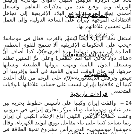
الوزراء، وتم توقيع عدد من مذكرات التفاهم. واستغل
أحمدي نجاد الفرصة ليدعو البلاد الإفريقية إلى تجاهل
المجتمع الإفريقي
الانتقادات الموجهة لإيران على الساحة الدولية، وإلى العمل
على تحسين علاقاتهم بها.
ثقافة وأدب
استغل نجاد الزيارة أيضاً ليُشهِّر بالغرب، فقال في مومباسا:
«يجب على الحكومات الإفريقية ألا تسمح للقوى العظمى
الظالمة أن تسرق ثرواتها مرة أخرى»(8)، كما أضاف أنَّ
حوارات وتحقيقات
«هناك دولاً تدَّعي أنها أمم عظمى! وعلى مرِّ السنين تظلم
وتستغل الدول النامية وتنهب ثرواتها الطبيعية وتسلبها
حريتها، لقد حان الوقت للدول النامية في آسيا وإفريقيا أن
شخصيات
تنهض وترفض الديكتاتورية»(9)، على الرغم من ذلك أعلنت
كينيا أن علاقاتها بإيران ليست على حساب علاقاتها بالولايات
المتحدة.
قراءات تاريخية
24 – وافقت إيران وكينيا على تأسيس خطوط بحرية بين
بندر عباس ومومباسا، وبناء مركز تجاري إيراني في نيروبي.
متابعات
وعقب خطاب الرئيس الكيني أذاع الإعلام الكيني أن إيران
ربما تساعد كينيا على بناء مفاعل نووي لتوليد الكهرباء، وقال
«جوشوا ميوسييمي» الذي يرأس مشروع تنمية الطاقة في
منظمات وهيئات