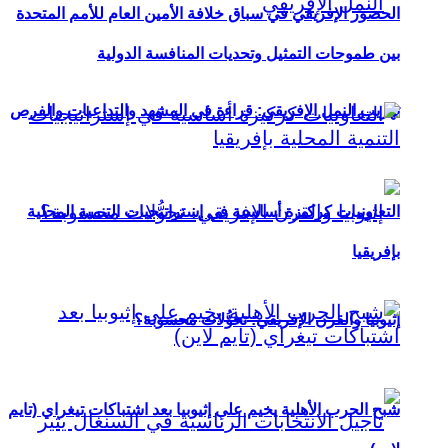
الحضور الإفريقي في سباق خلافة الأمين العام للأمم المتحدة
بين طموحات التمثيل وتحديات المنافسة الدولية
تهريب النمل الإفريقي: قراءة في المشهد والتداعيات والفرص
التعاونيات كركيزة أساسية في إستراتيجيات التنمية المحلية
بإفريقيا
إثيوبيا والقرن الإفريقي: تحوُّلات محسوبة؟
شبح الحرب الأهلية يخيم على إثيوبيا بعد اشتباكات تيغراي (تايم