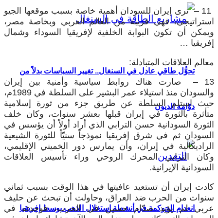
11 – ترى إيران للسودان أهمية خاصة بسبب موقعها الجيو
استراتيجي، فهي قريبة من العالم العربي وبخاصة مصر،
ويمكن أن تكون البوابة الخلفية لإفريقيا السوداء وشمال
إفريقيا …
معالم العلاقات المتبادلة:
تحوُّل طاقي عادل في السنغال.. تغيير السياسات بدلاً من
13 – صارت هناك روابط سياسية وأمنية بين إيران
والسودان منذ استيلاء عمر البشير على السلطة في 1989م،
حيث استلم السلطة عن طريق جزء من ثورة إسلامية
دوّامة الديون
متأثرة بالثورة في إيران قبلها بعشر سنوات، وكان خلف
الثورة السودانية حسن الترابي الذي أراد أولاً أن يؤسس في
السودان ثم في شرق إفريقيا نموذجاً سنيّاً للثورة الشيعية
الراديكالية في إيران، وأن يمارس دور الخميني الإقليمي،
وكان الترابي المحرك الروحي وراء تأسيس العلاقات
السودانية الإيرانية.
كادت إيران أن تستعيد عافيتها في هذا الوقت بسبب ثماني
سنوات من الحرب ضد العراق، وحاولت أن تبحث عن حليف
عربي لم يؤيد صدّام حسين في الحرب، فوجدته في
انعدام الحوكمة في أنشطة استغلال الذهب بوسط إفريقيا