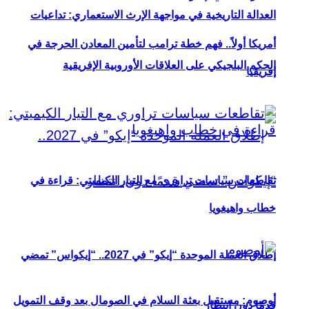
العدالة التاريخية في مواجهة الإرث الاستعماري: تداعيات
أمريكا أولاً.. فهم خطة ترامب لتأمين المعادن الحرجة في
الحكم البلجيكي على العلاقات الأوروبية الإفريقية
إفريقيا
تقاطعات سياسات تراوري مع التيار الكيميتي: قراءة في
خطاب واهيغويا
إطلاق العملة الموحدة “إيكو” في 2027.. “إيكواس” تمضي
أوصوم: مستقبل بعثة السلام في الصومال بعد وقف التمويل
قدمًا دون انتظار