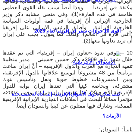
الإيرانية، «إيران لها خطط شاملة سياسية واقتصادية وثقافية
مكثفة في إفريقيا … وهذا أيضاً سبب بقاء القوى العظمى
طامعة في هذه القارة»(1)، وفي منحى مشابه ذكر وزير
الخارجية الإيراني أنَّ إفريقيا في قمة أولويات السياسة
الخارجية الإيرانية. وأطلق الرئيس الإيراني على إفريقيا
أقوى 10 جوازات سفر في إفريقيا لعام 2026
(أغني قارة في العالم)، ولذلك كما يقول.. يجب على إيران
أن تزيد تعاونها معها(2).
10 – وفي ندوة «تعاون إيران – إفريقيا» التي تم عقدها
خلال شهر مايو 2009م ذكر حسين حسيني – مدير منظمة
تنمية التجارة مع العرب والدول الإفريقية – أنَّ إيران صاغت
برنامجاً من 48 مشروعاً لتوسيع علاقاتها بالدول الإفريقية،
وبين المشروعات خطوط جوية ونقل وتأسيس بنوك
مشتركة، وبخاصة كينيا التي تعدها إيران بوابة للدول
الإفريقية الأخرى(3)، كما عقدت إيران في 12 نوفمبر 2007م
كيف يمكن تحويل الأسواق الإفريقية إلى أداة لتخفيف حدة
مؤتمراً مماثلاً للبحث في العلاقات التجارية الإيرانية الإفريقية
الممكنة، وشارك فيها ممثلون عن كينيا والسودان أيضاً.
الأزمات؟
ثانيـاً: السودان: