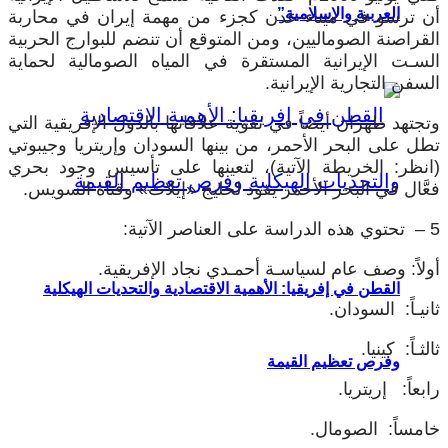
العربية والإسلامية”
أن ترسو في ميناء عدن كجزء من مهمة إيران في محاربة
القراصنة الصوماليين، ومن المتوقع أن تنضم للبوارج الحربية
السـت الإيرانية المستقرة في المياه الصومالية لحماية
السفن التجارية الإيرانية.
وتجتهد طهران أيضاً في تقوية علاقاتها بالدول الإفريقية التي
تطل على البحر الأحمر، من بينها السودان وإريتريا وجيبوتي
(انظر: الخريطة الآتية)، لتعينها على تأسيس وجود بحري
فعَّال في البحر الأحمر يقود لخليج «إيلات» وقناة السويس.
5 – تحتوي هذه الدراسة على العناصر الآتية:
أولاً: وصف عام لسياسـة أحمـدي نجاد الإفريقية.
القطن في إفريقيا: الأهمية الاقتصادية والتحديات الهيكلية
ثانيـاً: السودان.
ثالثـاً: كينيا.
وفرص تعظيم القيمة
رابعاً: إريتريا.
خامساً: الصومال.