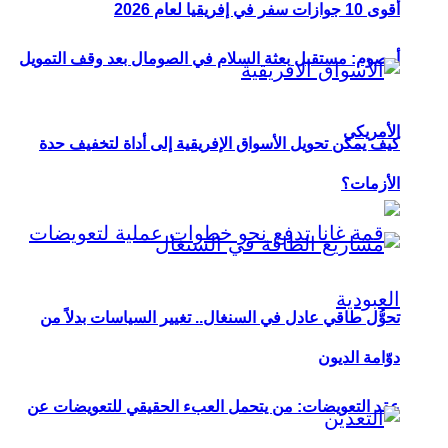
أقوى 10 جوازات سفر في إفريقيا لعام 2026
أوصوم: مستقبل بعثة السلام في الصومال بعد وقف التمويل
الأمريكي
كيف يمكن تحويل الأسواق الإفريقية إلى أداة لتخفيف حدة
الأزمات؟
تحوُّل طاقي عادل في السنغال.. تغيير السياسات بدلاً من
دوّامة الديون
عقد التعويضات: من يتحمل العبء الحقيقي للتعويضات عن