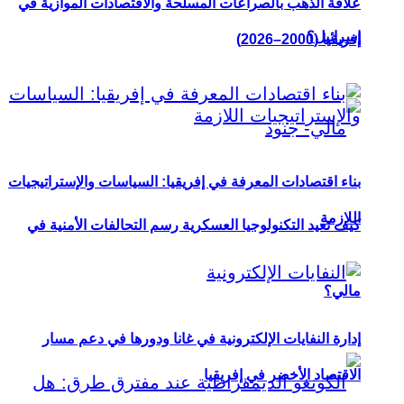
علاقة الذهب بالصراعات المسلحة والاقتصادات الموازية في
إسرائيل؟
إفريقيا (2000–2026)
بناء اقتصادات المعرفة في إفريقيا: السياسات والإستراتيجيات
اللازمة
كيف تعيد التكنولوجيا العسكرية رسم التحالفات الأمنية في
مالي؟
إدارة النفايات الإلكترونية في غانا ودورها في دعم مسار
الاقتصاد الأخضر في إفريقيا