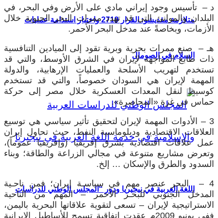
د – تأسيس وجود إيراني مادي على الأرض وفي البحر، في
البلدان والموانئ التي قد تهدد ممرات البحر الحيوية خلال
متلازمة مقديشو: القرار 2719 واختبار استدامة عمليات
الأزمات، وبخاصةً عند مدخل البحر الأحمر.
هـ – صنع ممرات بحرية وبرية تقود إلى الميادين التنافسية
السلام في الصومال
ذات طابع المواجهة لإيران في الشرق الأوسط، والتي قد
تستخدم لتهريب الأسلحة والعمليات الإرهابية، والدولة
المهمة لإيران هي السودان خصوصاً، والتي قد تستخدم
كوسيط لنقل المعدات العسكرية خلال مصر إلى حركة
حماس في غزة «المحاصرة».
3 – الأدوات المهمة لإيران لتحقيق تأثير سياسي هي توسيع
العلاقات الاقتصادية ودبلوماسية النفط، حيث تحاول إيران
عمل علاقات اقتصادية بشرق إفريقيا (وإفريقيا عموماً)،
وتعرض مشاريع متنوعة في مجالي الزراعة والطاقة؛ وبناء
السدود والطرق والإسكان … إلخ.
4 – البحر عنصر مهم في سياسـة إيران؛ فمن ناحـية
اللغة العربية في نيجيريا ودور “المجلس الوطني للدراسات
المدخل الجنوبي للبحـر الأحمر – المهم من الناحية
الاستراتيجية لإيران – تسعى لتقوية علاقاتها البحرية باليمن،
ففي يونيو 2009م عقدت اتفاقية تسمح للأساطيل الإيرانية