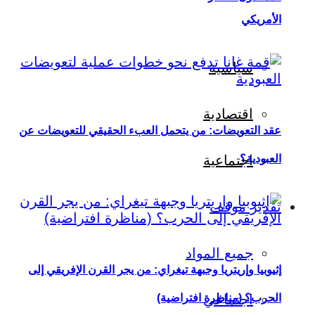
الأمريكي
سياسية
اقتصادية
عقد التعويضات: من يتحمل العبء الحقيقي للتعويضات عن
العبودية؟
اجتماعية
تقدير موقف
جميع المواد
إثيوبيا وإريتريا وجبهة تيغراي: من يجر القرن الإفريقي إلى
اجتماعي
الحرب؟ (مناظرة افتراضية)