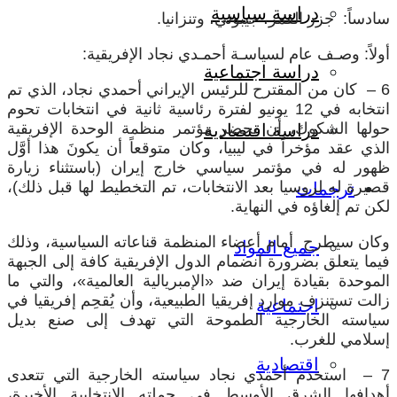
دراسة سياسية
سادساً: جزر القمر، جيبوتي، وتنزانيا.
أولاً: وصـف عام لسياسـة أحمـدي نجاد الإفريقية:
دراسة اجتماعية
6 – كان من المقترح للرئيس الإيراني أحمدي نجاد، الذي تم
انتخابه في 12 يونيو لفترة رئاسية ثانية في انتخابات تحوم
حولها الشكوك، أن يحضر مؤتمر منظمة الوحدة الإفريقية
دراسة اقتصادية
الذي عقد مؤخراً في ليبيا، وكان متوقعاً أن يكونَ هذا أوَّل
ظهور له في مؤتمر سياسي خارج إيران (باستثناء زيارة
قصيرة له لروسيا بعد الانتخابات، تم التخطيط لها قبل ذلك)،
ترجمات
لكن تم إلغاؤه في النهاية.
وكان سيطرح أمام أعضاء المنظمة قناعاته السياسية، وذلك
جميع المواد
فيما يتعلق بضرورة انضمام الدول الإفريقية كافة إلى الجبهة
الموحدة بقيادة إيران ضد «الإمبريالية العالمية»، والتي ما
زالت تستنزف موارد إفريقيا الطبيعية، وأن يُقحِم إفريقيا في
اجتماعية
سياسته الخارجية الطموحة التي تهدف إلى صنع بديل
إسلامي للغرب.
اقتصادية
7 – استخدم أحمدي نجاد سياسته الخارجية التي تتعدى
أهدافها الشرق الأوسط في حملته الانتخابية الأخيرة،