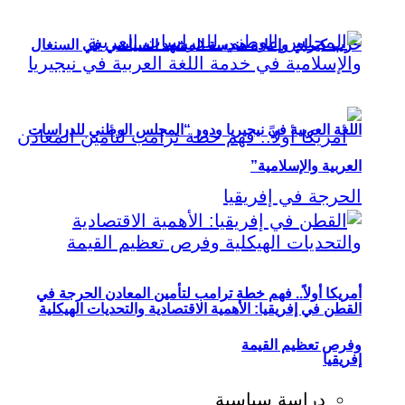
حزب كيراي وإعادة هندسة المشهد السياسي في السنغال
اللغة العربية في نيجيريا ودور “المجلس الوطني للدراسات
العربية والإسلامية”
أمريكا أولاً.. فهم خطة ترامب لتأمين المعادن الحرجة في
القطن في إفريقيا: الأهمية الاقتصادية والتحديات الهيكلية
وفرص تعظيم القيمة
إفريقيا
دراسة سياسية