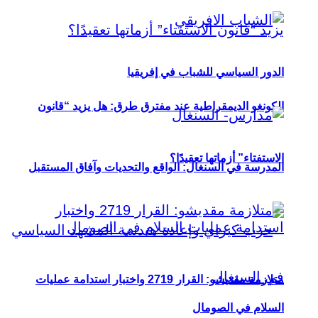
الدور السياسي للشباب في إفريقيا
الكونغو الديمقراطية عند مفترق طرق: هل يزيد “قانون
الاستفتاء” أزماتها تعقيدًا؟
المدرسة في السنغال: الواقع والتحديات وآفاق المستقبل
متلازمة مقديشو: القرار 2719 واختبار استدامة عمليات
السلام في الصومال