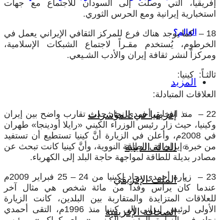
إفريقيا، التي وصلت إلى السودان للاجتماع مع جهات
استخبارية إيرانية ومع الحرس الثوري.
العالم؟
18 – كما يوجد هناك فرع للمركز الثقافي الإيراني يعمل في
الخرطوم، يُستخدم مقـراً لاجتماع الشبكات الإسلامية،
ومركزاً لنشر ثقافة إيران والأدب الشـيعي.
ثالثـاً: كينيا:
المزيد
العلاقات المتبادلة:
22 – منذ انتخاب أحمدي نجاد حدث تقارب واضح بين إيران
إفريقيا في المؤشرات
وكينيا، حيث زار رئيس الوزراء الكيني «رايلا أودينجا» طهران
في 2008م، وأعلن في الزيارة أنَّ كينيا تستطيع أن تستفيد
من خبرة إيران في الطاقة النووية، وأنَّ كينيا كانت تبحث عن
الحالة الدينية
مصادر بديلة للطاقة لمواجهة حاجة البلد إلى الكهرباء.
23 – زيارة أحمدي نجاد لكينيا من 24 – 25 فبراير 2009م
الملف الإفريقي
عندما كان يرأس وفداً من مائة شخص هي مثال آخر
للعلاقات المتزايدة والمتقاربة بين البلدين، كانت الزيارة
الأولى لرئيس إيراني إلى كينيا منذ 1996م، التقى أحمدي
الصحافة الإفريقية
نجاد في الزيارة الرئيس الكيني «مواي كيباكي» ورئيس