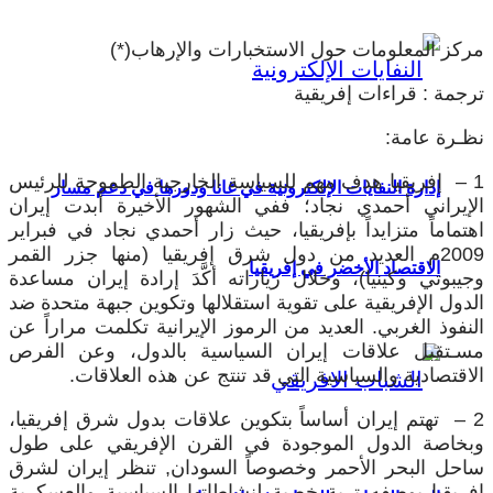
مركز المعلومات حول الاستخبارات والإرهاب(*)
ترجمة : قراءات إفريقية
نظـرة عامة:
1 – إفريقيا هدف مهم للسياسة الخارجية الطموحة للرئيس
إدارة النفايات الإلكترونية في غانا ودورها في دعم مسار
الإيراني أحمدي نجاد؛ ففي الشهور الأخيرة أبدت إيران
اهتماماً متزايداً بإفريقيا، حيث زار أحمدي نجاد في فبراير
2009م العديد من دول شرق إفريقيا (منها جزر القمر
الاقتصاد الأخضر في إفريقيا
وجيبوتي وكينيا)، وخلال زياراته أكَّدَ إرادة إيران مساعدة
الدول الإفريقية على تقوية استقلالها وتكوين جبهة متحدة ضد
النفوذ الغربي. العديد من الرموز الإيرانية تكلمت مراراً عن
مسـتقبل علاقات إيران السياسية بالدول، وعن الفرص
الاقتصادية والسياسية التي قد تنتج عن هذه العلاقات.
2 – تهتم إيران أساساً بتكوين علاقات بدول شرق إفريقيا،
وبخاصة الدول الموجودة في القرن الإفريقي على طول
ساحل البحر الأحمر وخصوصاً السودان, تنظر إيران لشرق
إفريقيا بوصفه تربة خصبة لنشاطاتها السياسية والعسكرية