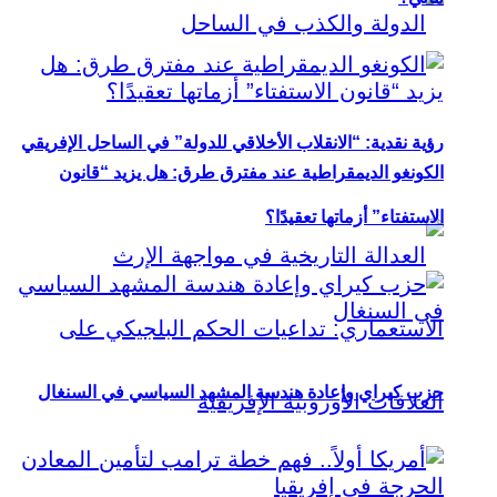
رؤية نقدية: “الانقلاب الأخلاقي للدولة” في الساحل الإفريقي
الكونغو الديمقراطية عند مفترق طرق: هل يزيد “قانون
الاستفتاء” أزماتها تعقيدًا؟
حزب كيراي وإعادة هندسة المشهد السياسي في السنغال