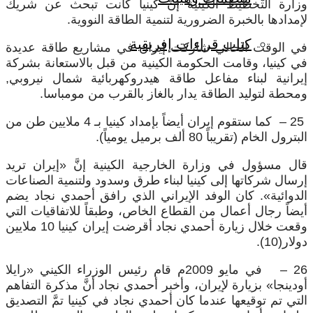
وزارة التخطيط الكينية إنَّ كينيا كانت تبحث عن شريك
لإمدادها بالخبرة الضرورية لتنمية الطاقة النووية.
كتاب قراءات إفريقية
في الوقت الحالي شاركت إيران في مشاريع طاقة عديدة
في كينيا، وقامت الحكومة الكينية من قبل بالاستعانة بشركة
إيرانية لبناء مفاعل طاقة هيدروكهربائية شمال نيروبي,
ومحطة لتوليد الطاقة يدار بالغاز بالقرب من مومباسا.
25 – كما ستقوم إيران أيضاً بإمداد كينيا بـ 4 ملايين طن من
البترول الخام (تقريباً 80 ألف برميل يومياً).
قال مسؤول في وزارة الخارجية الكينية إنَّ «إيران تريد
إرسال شركاتها إلى كينيا لبناء طرق وسدود ولتنمية الصناعات
الدوائية». كان الوفد الإيراني الذي رافق أحمدي نجاد يضم
أيضاً رجال أعمال من القطاع الخاص، وطبقاً للاتفاقيات التي
وقعت خلال زيارة أحمدي نجاد أقرضت إيران كينيا 10 ملايين
دولار(10).
26 – في مايو 2009م قام رئيس الوزراء الكيني «رايلا
أودينجا» بزيارة لإيران، وأخبر أحمدي نجاد أنَّ مذكرة التفاهم
التي تم توقيعها عندما كان أحمدي نجاد في كينيا تمَّ التصديق