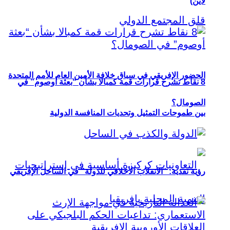
لاين)
الحضور الإفريقي في سباق خلافة الأمين العام للأمم المتحدة
8 نقاط تشرح قرارات قمة كمبالا بشأن “بعثة أوصوم” في
الصومال؟
بين طموحات التمثيل وتحديات المنافسة الدولية
رؤية نقدية: “الانقلاب الأخلاقي للدولة” في الساحل الإفريقي