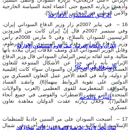
وأدهش بزيارته الجميع حتى أعضاء لجنة السياسة الخارجية
والأمن الوطني في المجلس الإيراني(5).
16 – في يناير 2007م زار وزير الدفاع السوداني إيران،
وفي سبتمبر 2007م قال إنَّ إيران كانت من المزودين
الرئيسيين للسودان بالسلاح، وفي 5 مارس 2008م رأس
وزير الدفاع الإيراني وفداً عالي المستوى إلى الخرطوم،
القرآن والكتابة العربية: كيف قاوم المسلمون الأفارقة
وقابل الوزير السوداني الذي وصف علاقات إيران ببلاده بأنها
مثالية. وعند لقائه برئيس البرلمان السوداني قال وزير الدفاع
الإيراني بأنه راضٍ جداً عن الأشكال المتنوعة للتعاون
الاسترقاق في أمريكا؟
العسكري المتبادل بين إيران والسودان سواء كانت إقليمية
أو دولية، وأنه في العقد الأخير عمل التعاون العسكري بين
الدولتين على تقوية الروابط بينهما(6). وانتقـد الفساد
والمواقف المتغطرسة للقوى العظمى (الغرب والولايات
المتحدة) التي تنشر الاضطراب والفوضى في جميع أنحاء
العالم(7), وخلال زيارته عقدت الدولتان معاهدة تعاون
عسكري.
17 – أصبحت السودان على مر السنين جاذبةً للمنظمات
الإسلامية الراديكالية، من مصر ومن دول أخرى في شمال
لماذا تحتل 6 دول إفريقية قائمة الدول الأكثر سخاءً في