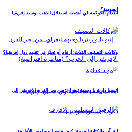
العبودية؟
انعدام الحوكمة في أنشطة استغلال الذهب بوسط إفريقيا
وكالات التصنيف الثلاث: أرقام أم تحيّز في تقييم دول إفريقيا؟
إثيوبيا وإريتريا وجبهة تيغراي: من يجر القرن الإفريقي إلى
لماذا تمثل السيادة الغذائية أولوية مصيرية لإفريقيا؟
الحرب؟ (مناظرة افتراضية)
القرآن والكتابة العربية: كيف قاوم المسلمون الأفارقة