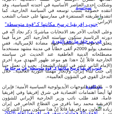
وشكلت إحدى العناصر الأساسية في أجندته السياسية، وقد
سياسية
انتقده خصومه بسبب توسعه في السياسة الخارجية، كما
انتقدوا طريقته المستفزة في ممارستها على حساب الشعب
الإيراني.
وعلى الجانب الآخر بعد الانتخابات مباشرةً؛ ذكر نجاد أنَّه في
دورته الرئاسية ستكون سياسته الخارجية أكثر حزماً فيما
يتعلق بدعوته إلى تشكيل جبهة مضادة للإمبريالية، ففي
منتصف يوليو 2009م ألقى خطاباً في مدينة مشهد مستخدماً
مصطلحاته الدينية العاطفية عند الحديث عن سياسته
الخارجية قائلاً إنَّ «هذا هو موعد ظهور المهدي مرة أخرى
(الإمام الثاني عشر في اعتقاد الشيعة).. يجب أن نعمل جنباً
جنوب إفريقيا ترسخ مكانتها كـ”قوة متوسطة” في مرحلة ما
إلى جنب لبناء إيران، ولإنجاز مهمتنا الثورية العالمية.. خلال
التدخل القوي في الشؤون العالمية».
9 – بالإضافة للتوجهات الأيديولوجية السياسية الأمنية؛ فإيران
بعد الثورة
لها أيضاً اهتمامات اقتصادية في شرق إفريقيا وفي إفريقيا
عامةً، فقد طلب نائب وزير الخارجية الإيراني للشؤون
الإفريقية محمد رضا باقري من القطاع الخاص في إيران
زيادة التعاون مع إفريقيا قائلاً إنَّ هذا سيكون مميزاً للشركات