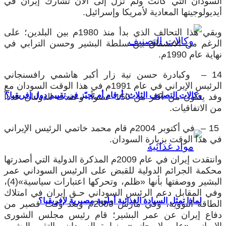
السودان التي كانت ولم تزل إلى الآن تشارك إيران في
أيديولوجيتها المعادية لأمريكا وإسرائيل.
وبقي هذا التحالف الذي بدأ منذ 1980م بين البلدين؛ على
الرغم من الانشقاق بين سلطة البشير وحسن الترابي في
نهاية عام 1990م.
14 – وكبادرة حسن نية زار أكبر هاشمي رافسنجاني
الرئيس الإيراني في عام 1991م في هذا الوقت السودان مع
وكالات التصنيف الثلاث: أرقام أم تحيّز في تقييم دول إفريقيا؟
وفد يتكون من أكثر من 150 عضواً، وعقدت الدولتان عدداً
من الاتفاقيات.
15 – في أكتوبر 2004م قام محمد خاتمي الرئيس الإيراني
في هذا الوقت بزيارة السودان.
وانتقدت إيران في عام 2009م المذكرة الدولية التي أصدرتها
محكمة الجرائم الدولية للقبض على الرئيس السوداني عمر
البشير ووصفتها بأنها «ظلم، وتحركها اعتبارات سياسية»(4)،
وفي المقابل دعم الرئيس السوداني حـق إيران في امتلاك
لماذا تمثل السيادة الغذائية أولوية مصيرية لإفريقيا؟
الطاقة النووية، وفي مارس 2009م وبعد وقت قصير من
دفاع إيران عن عمر البشير؛ قام رئيس مجلس الشورى
الإيراني «علي لاريجاني» بزيارة السودان والتقى البشير،